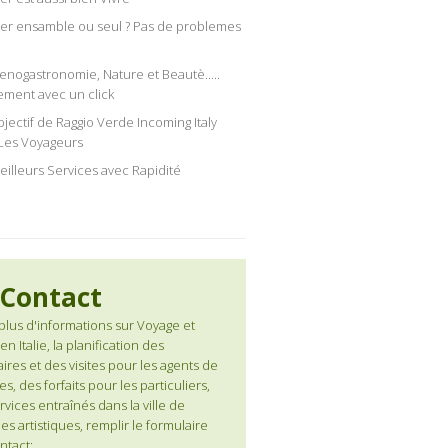
er ensamble ou seul ? Pas de problemes
Oenogastronomie, Nature et Beautè.....
ement avec un click
bjectif de Raggio Verde Incoming Italy
Les Voyageurs
eilleurs Services avec Rapidité
Contact
plus d'informations sur Voyage et
 en Italie, la planification des
aires et des visites pour les agents de
s, des forfaits pour les particuliers,
rvices entraînés dans la ville de
es artistiques, remplir le formulaire
ntact: