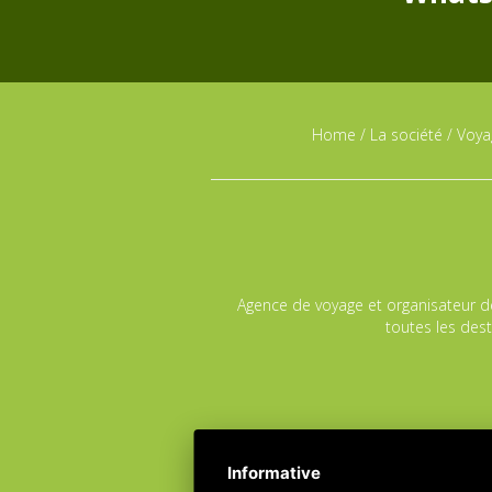
Home
/
La société
/
Voyag
Agence de voyage et organisateur de 
toutes les dest
Informative