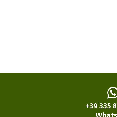
+39 335 
What