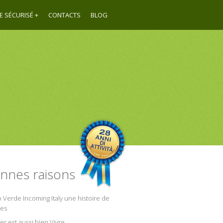
E SÉCURISÉ
CONTACTS
BLOG
nnes raisons
o Verde Incoming Italy une histoire de
es
er est aussi bien Vivre