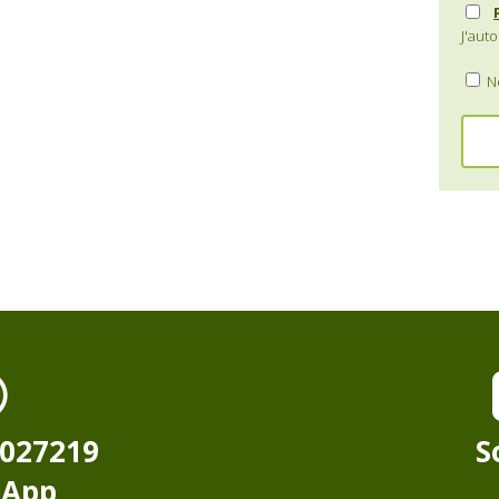
J'auto
Ne
8027219
S
sApp