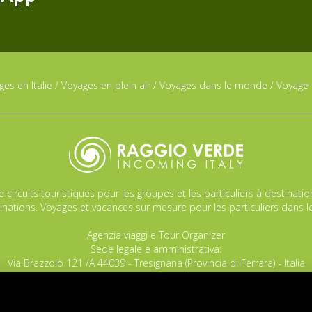
es en Italie
/
Voyages en plein air
/
Voyages dans le monde
/
Voyage 
circuits touristiques pour les groupes et les particuliers à destinatio
inations. Voyages et vacances sur mesure pour les particuliers dans 
Agenzia viaggi e Tour Organizer
Sede legale e amministrativa:
Via Brazzolo 121 /A 44039 - Tresignana (Provincia di Ferrara) - Italia
Tel.
+39 335 8027219
E-mail:
info@raggioverde.net