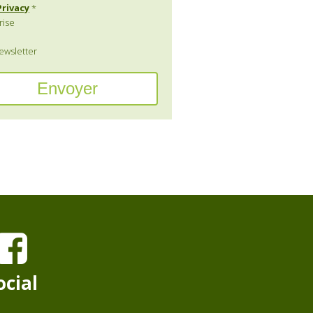
Privacy
*
rise
wsletter
ocial