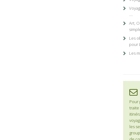
Voyag
....
Art, 
simpl
Les o
pour 
Les m
Pour 
traite
itinér
voyage
les se
group
de co