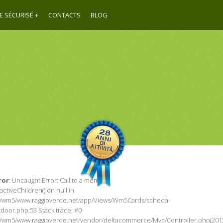
E SÉCURISÉ
CONTACTS
BLOG
ror
: Uncaught Error: Call to a member
activeChildren() on null in
/wm5/www.raggioverde.net/app/Views/Wm5Cards/scheda-
tdoor.php:53 Stack trace: #0
/wm5/www.raggioverde.net/vendor/deltacommerce/Mvc/Controller.php(201)