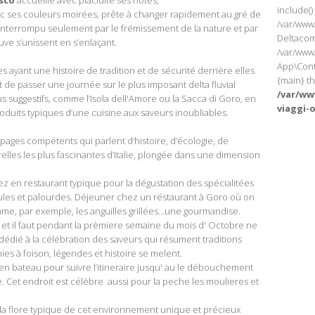
sco
accueille avec placidité ses hôtes,
include()
ec ses couleurs moirées, prête à changer rapidement au gré de
/var/www
e interrompu seulement par le frémissement de la nature et par
Deltacom
euve s’unissent en s’enlaçant.
/var/www
App\Cont
 ayant une histoire de tradition et de sécurité derrière elles
{main} t
de passer une journée sur le plus imposant delta fluvial
/var/w
lus suggestifs, comme l’Isola dell'Amore ou la Sacca di Goro, en
viaggi-
roduits typiques d’une cuisine aux saveurs inoubliables.
ages compétents qui parlent d’histoire, d’écologie, de
urelles les plus fascinantes d’Italie, plongée dans une dimension
ez en restaurant typique pour la dégustation des spécialitées
ules et palourdes. Déjeuner chez un réstaurant à Goro où on
me, par exemple, les anguilles grillées…une gourmandise.
ta et il faut pendant la prèmiere semaine du mois d' Octobre ne
édié à la célébration des saveurs qui résument traditions
arnies à foison, légendes et histoire se melent.
n bateau pour suivre l’itineraire jusqu' au le débouchement
. Cet endroit est célèbre aussi pour la peche les moulieres et
 la flore typique de cet environnement unique et précieux