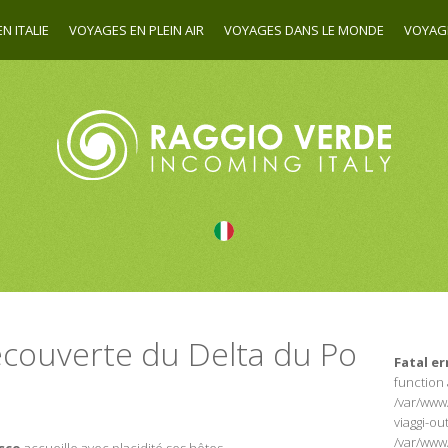
N ITALIE
VOYAGES EN PLEIN AIR
VOYAGES DANS LE MONDE
VOYAG
ecouverte du Delta du Po
Fatal er
function 
/var/www
viaggi-ou
/var/www