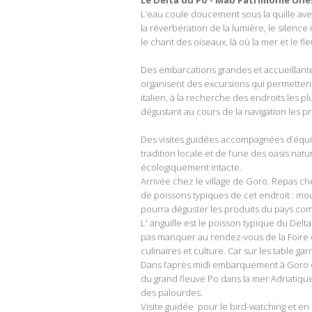
Le Delta du Po - Mab Patrimonie Une
L’eau coule doucement sous la quille av
la réverbération de la lumière, le silenc
le chant des oiseaux, là où la mer et le fl
Des embarcations grandes et accueillantes
organisent des excursions qui permettent 
italien, à la recherche des endroits les p
dégustant au cours de la navigation les p
Des visites guidées accompagnées d’équip
tradition locale et de l’une des oasis nat
écologiquement intacte.
Arrivée chez le village de Goro. Repas ch
de poissons typiques de cet endroit : mo
pourra déguster les produits du pays com
L' anguille est le poisson typique du Del
pas manquer au rendez-vous de la Foire d
culinaires et culture. Car sur les table g
Dans l’après midi embarquement à Goro e
du grand fleuve Po dans la mer Adriatique
des palourdes.
Visite guidée pour le bird-watching et en