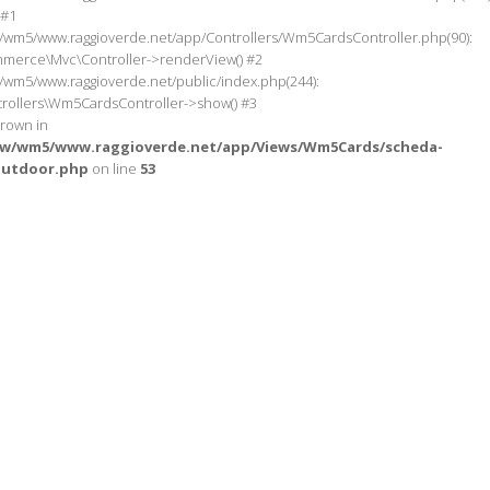
 #1
/wm5/www.raggioverde.net/app/Controllers/Wm5CardsController.php(90):
merce\Mvc\Controller->renderView() #2
/wm5/www.raggioverde.net/public/index.php(244):
rollers\Wm5CardsController->show() #3
hrown in
ww/wm5/www.raggioverde.net/app/Views/Wm5Cards/scheda-
outdoor.php
on line
53