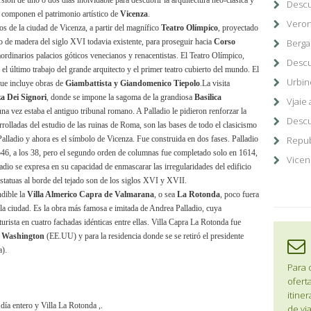
ón de uno o dos días inolvidable para descubrir la arquitectura neo-clásica y
Desc
componen el patrimonio artístico de
Vicenza
.
Veron
os de la ciudad de Vicenza, a partir del magnífico
Teatro Olímpico
, proyectado
ro de madera del siglo XVI todavia existente, para proseguir hacia
Corso
Berga
traordinarios palacios góticos venecianos y renacentistas. El Teatro Olímpico,
Descu
el último trabajo del grande arquitecto y el primer teatro cubierto del mundo. El
Urbino
que incluye obras de
Giambattista y Giandomenico Tiepolo
.La visita
za Dei Signori
, donde se impone la sagoma de la grandiosa
Basilica
Vjaie 
na vez estaba el antiguo tribunal romano. A Palladio le pidieron renforzar la
Descu
rrolladas del estudio de las ruinas de Roma, son las bases de todo el clasicismo
Palladio y ahora es el símbolo de Vicenza. Fue construida en dos fases. Palladio
Repub
46, a
los 38, pero el segundo orden de columnas fue completado solo en 1614,
Vicen
dio se expresa en su capacidad de enmascarar las irregularidades del edificio
atuas al borde del tejado son de los siglos XVI y XVII.
ndible
la
Villa Almerico
Capra de Valmarana
, o sea
La Rotonda
, poco fuera
 la ciudad. Es la obra más famosa e imitada de Andrea Palladio, cuya
 turista en cuatro fachadas idénticas entre ellas. Villa Capra
La Rotonda
fue
Washington
(EE.UU) y para la residencia donde se se retiró el presidente
a).
Para 
oferta
itine
 día entero y Villa La Rotonda ,.
de via