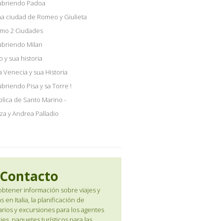
ubriendo Padoa
a ciudad de Romeo y Giulieta
mo 2 Ciudades
briendo Milan
 y sua historia
a Venecia y sua Historia
briendo Pisa y sa Torre !
lica de Santo Marino -
za y Andrea Palladio
Contacto
obtener información sobre viajes y
s en Italia, la planificación de
rarios y excursiones para los agentes
jes, paquetes turísticos para las