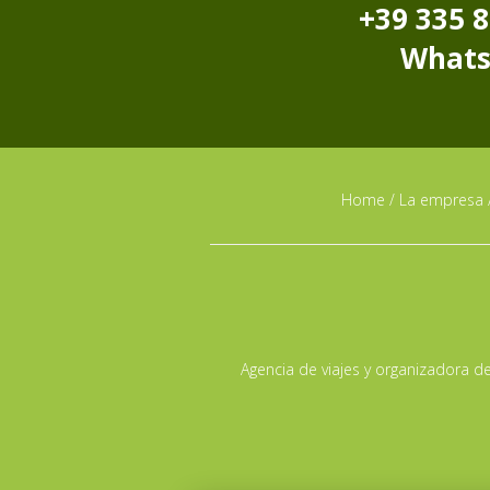
+39 335 
What
Home
/
La empresa
Agencia de viajes y organizadora de 