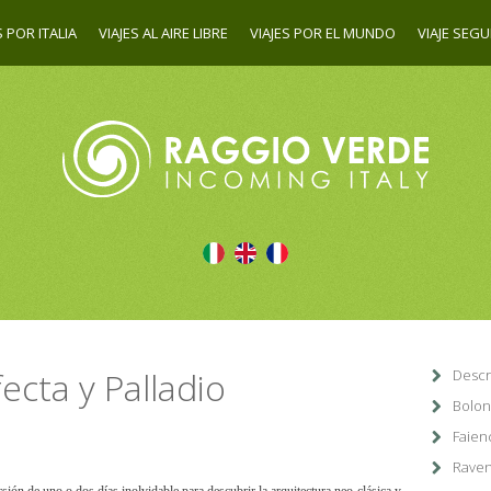
S POR ITALIA
VIAJES AL AIRE LIBRE
VIAJES POR EL MUNDO
VIAJE SEG
ecta y Palladio
Descr
Boloni
Faienc
Raven