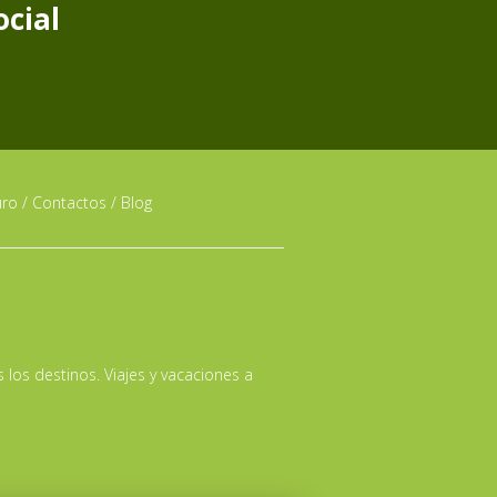
ocial
uro
/
Contactos
/
Blog
s los destinos. Viajes y vacaciones a