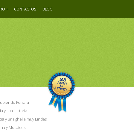
URO
CONTACTOS
BLOG
ubiendo Ferrara
a y sua Historia
ia y Brisighella muy Lindas
na y Mosaicos