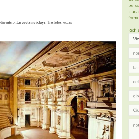
perso
ciuda
formu
 día entero,
La cuota no icluye
: Traslados, extras
Richi