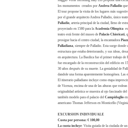
Raggio Verde Incoming Italy Les propone una excursi
los monumentos creados por
Andrea Palladio
que 
El tour propone la visita de los lugares más sugestiv
por el grande arquitecto Andrea Palladio, único teat
Palladio
, arteria principal de la ciudad, lleno de es
proyectado en 1580 para
la
Academia Olímpica
es 
teatro está frente del museo de
Palacio Chiericati
, 
prosigue hacia el centro ciudad, la encantadora
Piaz
Palladiana
, siempre de Palladio. Esta surge donde u
estructura que estaba deteriorando, y sus ideas, desa
en arquitectura.
La Basilica
fue el primer trabajo de 
fue encargado de la reconstrucción del edificio en
15
30 años después de su muerte. La genialidad de Palla
dandole una forma aparentemente homogénea. Las est
El itinerario palladiano incluye como etapa impresci
de Vicenza, encima de una de las alturas que rodean
originalidad artística se muestra al ojo fascinado del
también modelo para el palacio del
Campidoglio
en
americano Thomas Jefferson en Monticello (Virgini
EXCURSION INDIVIDUALE
Cuota por persona
: € 100,00
La cuota incluye
: Visita guiada de la ciudada de un