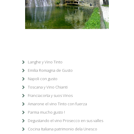
1
/
1
Langhe y Vino Tinto
Emilia Romagna de Gusto
Napoli con gusto
Toscana y Vino Chianti
Franciacorta y suos Vinos
Amarone el vino Tinto con fuerza
Parma mucho gusto !
Degustando el vino Prosecco en sus valles
Cocina Italiana patrimonio dela Unesco