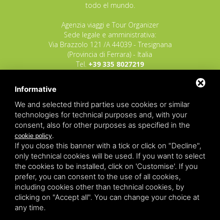
todo el mundo.
Agenzia viaggi e Tour Organizer
Sede legale e amministrativa:
Via Brazzolo 121 /A 44039 - Tresignana
(Provincia di Ferrara) - Italia
Tel.
+39 335 8027219
E-mail:
info@raggioverde.net
Informative
POLIZZA RESPONSABILITA' CIVILE REVO N.
OX00020791 valida dal 12/11/2025 al
We and selected third parties use cookies or similar
12/11/2026
technologies for technical purposes and, with your
POLIZZA FONDO GARANZIA INSOLVENZA
consent, also for other purposes as specified in the
REVO N. OX00043679 valida dal 03/03/26 al
.
cookie policy
03/03/27
If you close this banner with a tick or click on "Decline",
only technical cookies will be used. If you want to select
Copyrights – 2026
Raggio Verde Incoming Italy
by
Raggio
the cookies to be installed, click on 'Customise'. If you
Verde Incoming Italy di Nagliati dott.ssa Ilaria –
Deltacommerce srl
All rights reserved.
prefer, you can consent to the use of all cookies,
Partita IVA 01428530388 - C.F NGLLRI66L56D548L - Numero
including cookies other than technical cookies, by
REA - Camera di Commercio Ferrara 166627/1998 Licenza
agenzia di viaggio: autorizzazione Provincia di Ferrara n.
clicking on "Accept all". You can change your choice at
102131 del 02 Dicembre 2008 -
Sitemap
-
Privacy
-
Legal
any time.