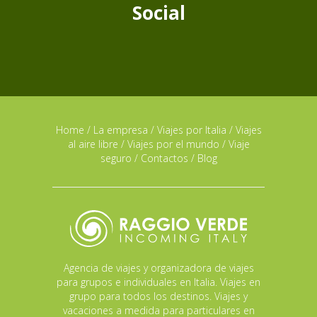
Social
Home
/
La empresa
/
Viajes por Italia
/
Viajes
al aire libre
/
Viajes por el mundo
/
Viaje
seguro
/
Contactos
/
Blog
Agencia de viajes y organizadora de viajes
para grupos e individuales en Italia. Viajes en
grupo para todos los destinos. Viajes y
vacaciones a medida para particulares en