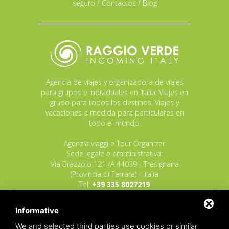
seguro
/
Contactos
/
Blog
Agencia de viajes y organizadora de viajes
para grupos e individuales en Italia. Viajes en
grupo para todos los destinos. Viajes y
vacaciones a medida para particulares en
todo el mundo.
Agenzia viaggi e Tour Organizer
Sede legale e amministrativa:
Via Brazzolo 121 /A 44039 - Tresignana
(Provincia di Ferrara) - Italia
Tel.
+39 335 8027219
E-mail:
info@raggioverde.net
Informative
POLIZZA RESPONSABILITA' CIVILE REVO N.
OX00020791 valida dal 12/11/2025 al
We and selected third parties use cookies or similar