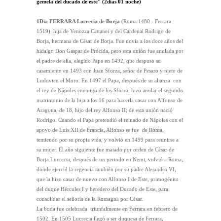
gemela del ducado de este"
(2dias 01 noche)
1Dia
FERRARA
Lucrecia de Borja
(Roma 1480 - Ferrara
1519), hija de Venozza Cattanei y del Cardenal Rodrigo de
Borja, hermana de César de Borja. Fue novia a los doce años del
hidalgo Don Gaspar de Prócida, pero esta unión fue anulada por
el padre de ella, elegido Papa en 1492, que despuso su
casamiento en 1493 con Juan Sforza, señor de Pesaro y nieto de
Ludovico el Moro. En 1497 el Papa, después de su alianza con
el rey de Nápoles enemigo de los Sforza, hizo anular el segundo
matrimonio de la hija a los 16 para hacerla casar con Alfonso de
Aragona, de 18, hijo del rey Alfonso II; de esta unión nació
Rodrigo. Cuando el Papa pretendió el reinado de Nápoles con el
apoyo de Luís XII de Francia, Alfonso se fue de Roma,
temiendo por su propia vida, y volvió en 1499 para reunirse a
su mujer. El año siguiente fue matado por orden de Cèsar de
Borja.Lucrecia, después de un periodo en Nemi, volvió a Roma,
donde ejerció la regencia también por su padre Alejandro VI,
que la hizo casar de nuevo con Alfonso I de Este, primogénito
del duque Hércules I y heredero del Ducado de Este, para
consolidar el señoría de la Romagna por César.
La boda fue celebrada triunfalmente en Ferrara en febrero de
1502. En 1505 Lucrecia llegó a ser duquesa de Ferrara,