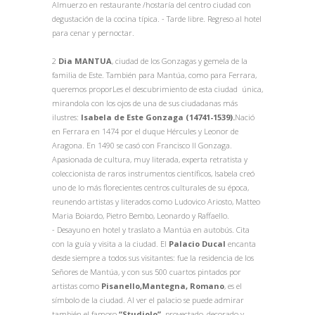
Almuerzo en restaurante /hostaría del centro ciudad con
degustación de la cocina típica. - Tarde libre. Regreso al hotel
para cenar y pernoctar.
2
Dia
MANTUA
, ciudad de los Gonzagas y gemela de la
familia de Este. También para Mantúa, como para Ferrara,
queremos proporLes el descubrimiento de esta ciudad única,
mirandola con los ojos de una de sus ciudadanas más
ilustres:
Isabela de Este Gonzaga (14741-1539).
Nació
en Ferrara en 1474 por el duque Hércules y Leonor de
Aragona. En 1490 se casó con Francisco II Gonzaga.
Apasionada de cultura, muy literada, experta retratista y
coleccionista de raros instrumentos científicos, Isabela creó
uno de lo más florecientes centros culturales de su época,
reunendo artistas y literados como Ludovico Ariosto, Matteo
Maria Boiardo, Pietro Bembo, Leonardo y Raffaello.
- Desayuno en hotel y traslato a Mantúa en autobús. Cita
con la guía y visita a la ciudad. El
Palacio Ducal
encanta
desde siempre a todos sus visitantes: fue la residencia de los
Señores de Mantúa, y con sus 500 cuartos pintados por
artistas como
Pisanello,Mantegna, Romano
, es el
símbolo de la ciudad. Al ver el palacio se puede admirar
también el famoso
“Studiolo”,
proyectado, decorado y