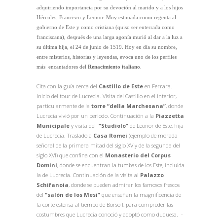
adquiriendo importancia por su devoción al marido y a los hijos
Hércules, Francisco y Leonor. Muy estimada como regenta al
gobierno de Este y como cristiana (quiso ser enterrada como
franciscana), después de una larga agonía murió al dar a la luz a
su última hija, el 24 de junio de 1519. Hoy en día su nombre,
entre misterios, historias y leyendas, evoca uno de los perfiles
más encantadores del
Renacimiento italiano
.
Cita con la guía cerca del
Castillo de Este
en Ferrara.
Inicio del tour de Lucrecia. Visita del Castillo en el interior,
particularmente de la
torre “della Marchesana”
, donde
Lucrecia vivió por un periodo. Continuación a la
Piazzetta
Municipale
y visita del
“Studiolo”
de Leonor de Este, hija
de Lucrecia. Traslado a
Casa Romei
(ejemplo de morada
señoral de la primera mitad del siglo XV y de la segunda del
siglo XVI) que confina con el
Monasterio del Corpus
Domini
, donde se encuentran la tumbas de los Este, incluida
la de Lucrecia. Continuación de la visita al
Palazzo
Schifanoia
, donde se pueden admirar los famosos frescos
del
“salón de los Mesi”
que enseñan la magnificencia de
la corte estensa al tiempo de Borso I, para compreder las
costumbres que Lucrecia conoció y adoptó como duquesa. -