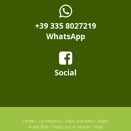
+39 335 8027219
WhatsApp
Social
Home
/
La empresa
/
Viajes por Italia
/
Viajes
al aire libre
/
Viajes por el mundo
/
Viaje