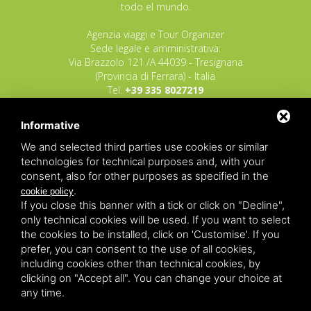
todo el mundo.
Agenzia viaggi e Tour Organizer
Sede legale e amministrativa:
Via Brazzolo 121 /A 44039 - Tresignana
(Provincia di Ferrara) - Italia
Tel.
+39 335 8027219
E-mail:
info@raggioverde.net
Informative
POLIZZA RESPONSABILITA' CIVILE REVO N.
OX00020791 valida dal 12/11/2025 al
We and selected third parties use cookies or similar
12/11/2026
technologies for technical purposes and, with your
POLIZZA FONDO GARANZIA INSOLVENZA
consent, also for other purposes as specified in the
REVO N. OX00043679 valida dal 03/03/26 al
.
cookie policy
03/03/27
If you close this banner with a tick or click on "Decline",
only technical cookies will be used. If you want to select
Copyrights – 2026
Raggio Verde Incoming Italy
by
Raggio
the cookies to be installed, click on 'Customise'. If you
Verde Incoming Italy di Nagliati dott.ssa Ilaria –
Deltacommerce srl
All rights reserved.
prefer, you can consent to the use of all cookies,
Partita IVA 01428530388 - C.F NGLLRI66L56D548L - Numero
including cookies other than technical cookies, by
REA - Camera di Commercio Ferrara 166627/1998 Licenza
agenzia di viaggio: autorizzazione Provincia di Ferrara n.
clicking on "Accept all". You can change your choice at
102131 del 02 Dicembre 2008 -
Sitemap
-
Privacy
-
Legal
any time.