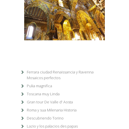
1
/
1
Ferrara ciudad Renaissancia y Ravenna
Mosaicos perfectos
Pulia magnifica
Toscana muy Linda
Gran tour De Valle d' Aosta
Roma y sua Milenaria Historia
Descubriendo Torino
Lazio y los palacios des papas