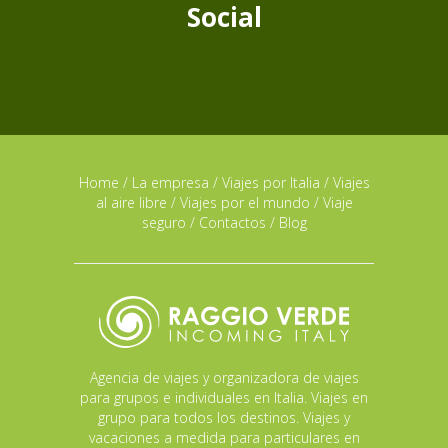
Social
Home
/
La empresa
/
Viajes por Italia
/
Viajes
al aire libre
/
Viajes por el mundo
/
Viaje
seguro
/
Contactos
/
Blog
Agencia de viajes y organizadora de viajes
para grupos e individuales en Italia. Viajes en
grupo para todos los destinos. Viajes y
vacaciones a medida para particulares en