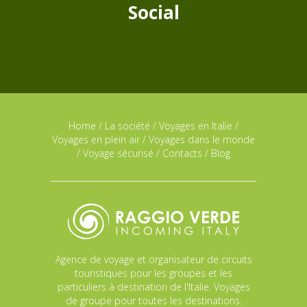
Social
Home
/
La société
/
Voyages en Italie
/
Voyages en plein air
/
Voyages dans le monde
/
Voyage sécurisé
/
Contacts
/
Blog
Agence de voyage et organisateur de circuits
touristiques pour les groupes et les
particuliers à destination de l'Italie. Voyages
de groupe pour toutes les destinations.