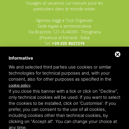
Voyages et vacances sur mesure pour les
particuliers dans le monde entier.
Agenzia viaggi e Tour Organizer
Sede legale e amministrativa:
Via Brazzolo 121 /A 44039 - Tresignana
(Provincia di Ferrara) - Italia
Tel.
+39 335 8027219
E-mail:
info@raggioverde.net
Informative
POLIZZA RESPONSABILITA' CIVILE REVO N.
OX00020791 valida dal 12/11/2025 al
We and selected third parties use cookies or similar
12/11/2026
technologies for technical purposes and, with your
POLIZZA FONDO GARANZIA INSOLVENZA
consent, also for other purposes as specified in the
REVO N. OX00043679 valida dal 03/03/26 al
.
cookie policy
03/03/27
If you close this banner with a tick or click on "Decline",
only technical cookies will be used. If you want to select
Copyrights – 2026
Raggio Verde Incoming Italy
by
Raggio
the cookies to be installed, click on 'Customise'. If you
Verde Incoming Italy di Nagliati dott.ssa Ilaria –
Deltacommerce srl
All rights reserved.
prefer, you can consent to the use of all cookies,
Partita IVA 01428530388 - C.F NGLLRI66L56D548L - Numero
including cookies other than technical cookies, by
REA - Camera di Commercio Ferrara 166627/1998 Licenza
agenzia di viaggio: autorizzazione Provincia di Ferrara n.
clicking on "Accept all". You can change your choice at
102131 del 02 Dicembre 2008 -
Sitemap
-
Privacy
-
Legal
any time.