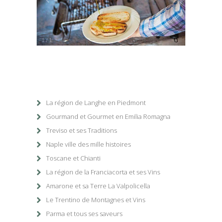
1
/
1
La région de Langhe en Piedmont
Gourmand et Gourmet en Emilia Romagna
Treviso et ses Traditions
Naple ville des mille histoires
Toscane et Chianti
La région de la Franciacorta et ses Vins
Amarone et sa Terre La Valpolicella
Le Trentino de Montagnes et Vins
Parma et tous ses saveurs