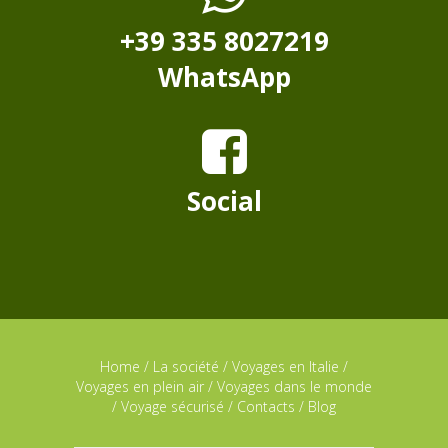
+39 335 8027219
WhatsApp
Social
Home
/
La société
/
Voyages en Italie
/
Voyages en plein air
/
Voyages dans le monde
/
Voyage sécurisé
/
Contacts
/
Blog