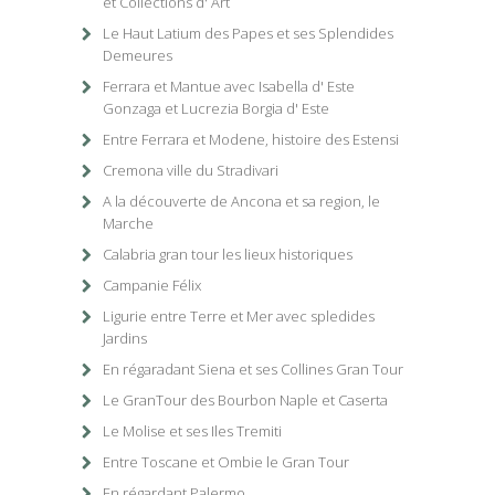
et Collections d' Art
Le Haut Latium des Papes et ses Splendides
Demeures
Ferrara et Mantue avec Isabella d' Este
Gonzaga et Lucrezia Borgia d' Este
Entre Ferrara et Modene, histoire des Estensi
Cremona ville du Stradivari
A la découverte de Ancona et sa region, le
Marche
Calabria gran tour les lieux historiques
Campanie Félix
Ligurie entre Terre et Mer avec spledides
Jardins
En régaradant Siena et ses Collines Gran Tour
Le GranTour des Bourbon Naple et Caserta
Le Molise et ses Iles Tremiti
Entre Toscane et Ombie le Gran Tour
En régardant Palermo