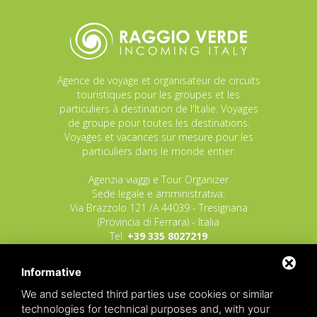
Agence de voyage et organisateur de circuits
touristiques pour les groupes et les
particuliers à destination de l'Italie. Voyages
de groupe pour toutes les destinations.
Voyages et vacances sur mesure pour les
particuliers dans le monde entier.
Agenzia viaggi e Tour Organizer
Sede legale e amministrativa:
Via Brazzolo 121 /A 44039 - Tresignana
(Provincia di Ferrara) - Italia
Tel.
+39 335 8027219
E-mail:
info@raggioverde.net
Informative
POLIZZA RESPONSABILITA' CIVILE REVO N.
OX00020791 valida dal 12/11/2025 al
We and selected third parties use cookies or similar
12/11/2026
technologies for technical purposes and, with your