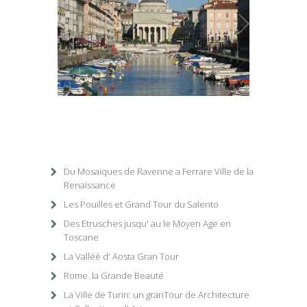
1
/
1
Du Mosaiques de Ravenne a Ferrare Ville de la
Renaissance
Les Pouilles et Grand Tour du Salento
Des Etrusches jusqu' au le Moyen Age en
Toscane
La Valléè d' Aosta Gran Tour
Rome. la Grande Beauté
La Ville de Turin: un granTour de Architecture