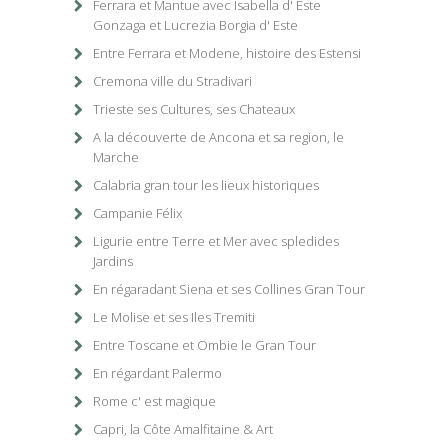
Ferrara et Mantue avec Isabella d' Este
Gonzaga et Lucrezia Borgia d' Este
Entre Ferrara et Modene, histoire des Estensi
Cremona ville du Stradivari
Trieste ses Cultures, ses Chateaux
A la découverte de Ancona et sa region, le
Marche
Calabria gran tour les lieux historiques
Campanie Félix
Ligurie entre Terre et Mer avec spledides
Jardins
En régaradant Siena et ses Collines Gran Tour
Le Molise et ses Iles Tremiti
Entre Toscane et Ombie le Gran Tour
En régardant Palermo
Rome c' est magique
Capri, la Côte Amalfitaine & Art