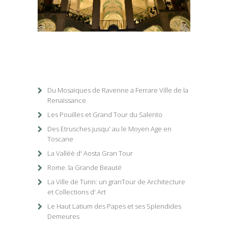
1
/
1
Du Mosaiques de Ravenne a Ferrare Ville de la
Renaissance
Les Pouilles et Grand Tour du Salento
Des Etrusches jusqu' au le Moyen Age en
Toscane
La Valléè d' Aosta Gran Tour
Rome. la Grande Beauté
La Ville de Turin: un granTour de Architecture
et Collections d' Art
Le Haut Latium des Papes et ses Splendides
Demeures