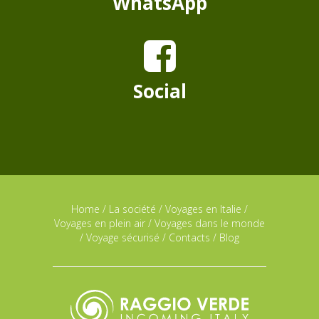
WhatsApp
Social
Home
/
La société
/
Voyages en Italie
/
Voyages en plein air
/
Voyages dans le monde
/
Voyage sécurisé
/
Contacts
/
Blog