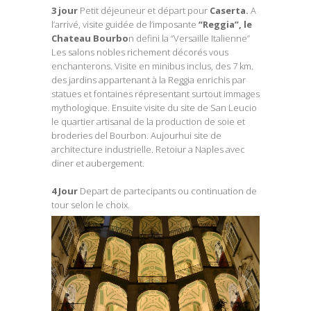
3 jour
Petit déjeuneur et départ pour
Caserta.
A
l’arrivé, visite guidée de l’imposante
“Reggia”, le
Chateau Bourbo
n defini la “Versaille Italienne”
Les salons nobles richement décorés vous
enchanterons. Visite en minibus inclus, des 7 km.
des jardins appartenant à la Reggia enrichis par
statues et fontaines répresentant surtout immages
mythologique. Ensuite visite du site de San Leucio
le quartier artisanal de la production de soie et
broderies del Bourbon. Aujourhui site de
architecture industrielle. Retoiur a Naples avec
diner et aubergement.
4 Jour
Depart de partecipants ou continuation de
tour selon le choix.