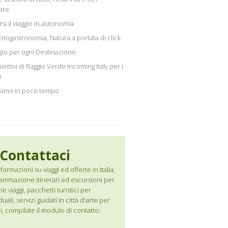
iare
i il viaggio in autonomia
Enogastronomia, Natura a portata di click
ggio per ogni Destinazione
iettivi di Raggio Verde Incoming Italy per i
i
ssimo in poco tempo
Contattaci
formazioni su viaggi ed offerte in Italia,
ammazione itinerari ed escursioni per
e viaggi, pacchetti turistici per
duali, servizi guidati in città d'arte per
i, compilate il modulo di contatto: