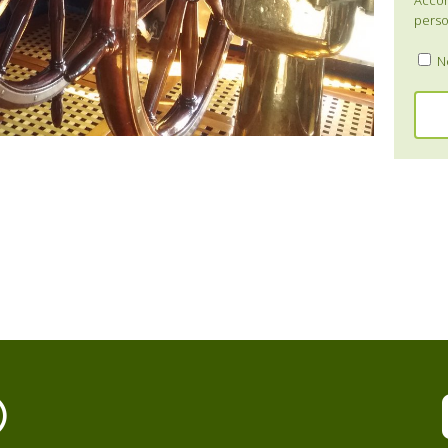
Accon
perso
Ne