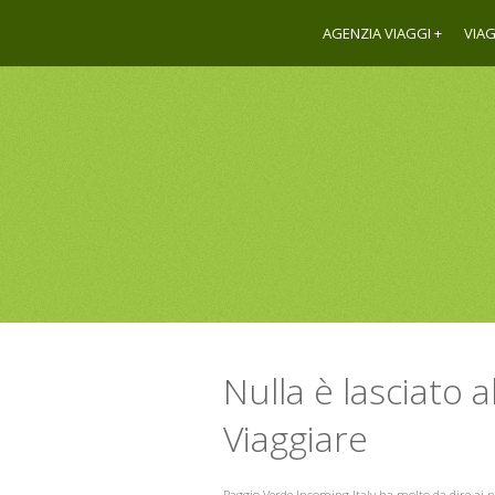
AGENZIA VIAGGI
VIAG
Nulla è lasciato a
Viaggiare
Raggio Verde Incoming Italy ha molto da dire ai nuov