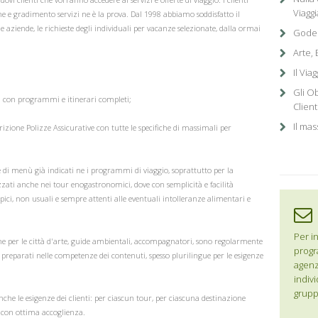
Viagg
ione e gradimento servizi ne è la prova. Dal 1998 abbiamo soddisfatto il
le aziende, le richieste degli individuali per vacanze selezionate, dalla ormai
Goders
Arte, 
Il Via
Gli Ob
ti con programmi e itinerari completi;
Client
Il ma
izione Polizze Assicurative con tutte le specifiche di massimali per
 di menù già indicati ne i programmi di viaggio, soprattutto per la
zzati anche nei tour enogastronomici, dove con semplicità e facilità
pici, non usuali e sempre attenti alle eventuali intolleranze alimentari e
Per in
iche per le città d'arte, guide ambientali, accompagnatori, sono regolarmente
progr
, preparati nelle competenze dei contenuti, spesso plurilingue per le esigenze
agenzi
ee.
indivi
grupp
nche le esigenze dei clienti: per ciascun tour, per ciascuna destinazione
io con ottima accoglienza.