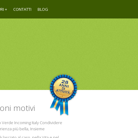
RI
CONTATTI
BLOG
oni motivi
o Verde Incoming Italy Condividere
rienza più bella, Insieme
è lasciato al caso, nella Vita e nel