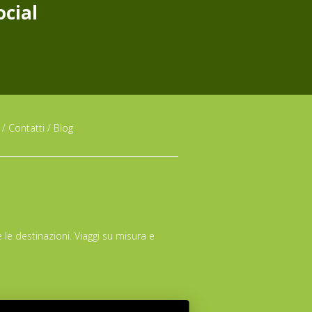
ocial
/
Contatti
/
Blog
 le destinazioni. Viaggi su misura e