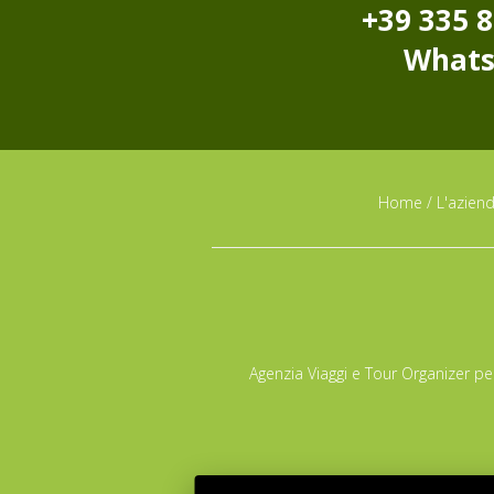
+39 335 
What
Home
/
L'azien
Agenzia Viaggi e Tour Organizer per