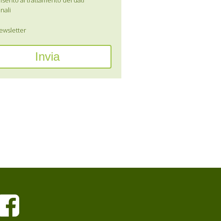
sento al trattamento dei dati
nali
wsletter