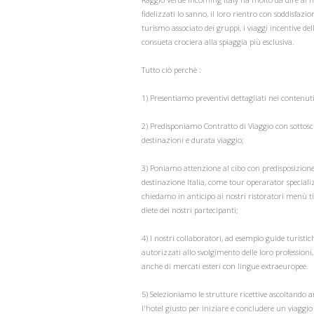
fidelizzati lo sanno, il loro rientro con soddisfaz
turismo associato dei gruppi, i viaggi incentive del
consueta crociera alla spiaggia più esclusiva.
Tutto ciò perchè :
1) Presentiamo preventivi dettagliati nei contenu
2) Predisponiamo Contratto di Viaggio con sottoscr
destinazioni e durata viaggio;
3) Poniamo attenzione al cibo con predisposizione
destinazione Italia, come tour operarator speciali
chiedamo in anticipo ai nostri ristoratori menù ti
diete dei nostri partecipanti;
4) I nostri collaboratori, ad esempio guide turist
autorizzati allo svolgimento delle loro professioni
anche di mercati esteri con lingue extraeurop
5) Selezioniamo le strutture ricettive ascoltando a
l'hotel giusto per iniziare e concludere un viagg