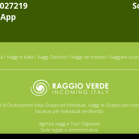
8027219
S
sApp
da
/
Viaggi in Italia
/
Viaggi Outdoor
/
Viaggi nel mondo
/
Viaggiare sicuri
 la Destinazione Italia Gruppi ed Individuali. Viaggi di Gruppo per tutte
Vacanze per Individuali nel Mondo.
Agenzia viaggi e Tour Organizer
Sede legale e amministrativa:
Via Brazzolo 121 /A 44039 - Tresignana (Provincia di Ferrara) - Italia