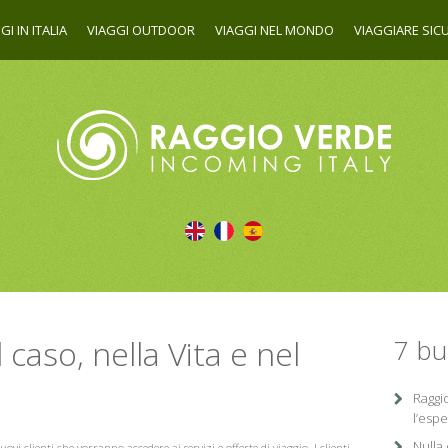
GI IN ITALIA
VIAGGI OUTDOOR
VIAGGI NEL MONDO
VIAGGIARE SICU
l caso, nella Vita e nel
7 bu
Raggi
l’espe
Nulla 
i clienti che vorranno accedere ai servizi e offerte di viaggio. I clienti