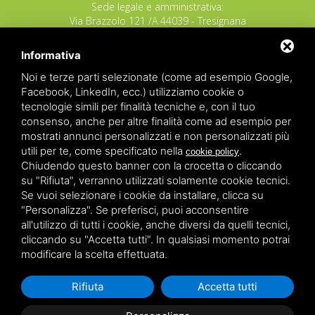
Sede legale e amministrativa:
Via Brazzolo 121 /A 44039 - Tresignana
(Provincia di Ferrara) - Italia
Tel.
+39 335 8027219
Informativa
E-mail:
info@raggioverde.net
Noi e terze parti selezionate (come ad esempio Google,
POLIZZA RESPONSABILITA' CIVILE REVO N.
Facebook, LinkedIn, ecc.) utilizziamo cookie o
OX00020791 valida dal 12/11/2025 al
tecnologie simili per finalità tecniche e, con il tuo
12/11/2026
consenso, anche per altre finalità come ad esempio per
POLIZZA FONDO GARANZIA INSOLVENZA
mostrati annunci personalizzati e non personalizzati più
REVO N. OX00043679 valida dal 03/03/26 al
utili per te, come specificato nella
.
cookie policy
03/03/27
Chiudendo questo banner con la crocetta o cliccando
su "Rifiuta", verranno utilizzati solamente cookie tecnici.
Copyrights – 2026
Raggio Verde Incoming Italy
by
Raggio
Se vuoi selezionare i cookie da installare, clicca su
Verde Incoming Italy di Nagliati dott.ssa Ilaria –
Deltacommerce srl
All rights reserved.
"Personalizza". Se preferisci, puoi acconsentire
Partita IVA 01428530388 - C.F NGLLRI66L56D548L - Numero
all'utilizzo di tutti i cookie, anche diversi da quelli tecnici,
REA - Camera di Commercio Ferrara 166627/1998 Licenza
agenzia di viaggio: autorizzazione Provincia di Ferrara n.
cliccando su "Accetta tutti". In qualsiasi momento potrai
102131 del 02 Dicembre 2008 -
Sitemap
-
Privacy
-
Legal
modificare la scelta effettuata.
Rifiuta
Accetta tutti