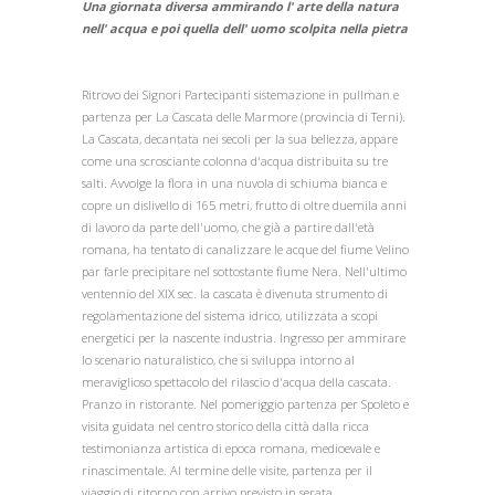
Una giornata diversa ammirando l' arte della natura
nell' acqua e poi quella dell' uomo scolpita nella pietra
Ritrovo dei Signori Partecipanti sistemazione in pullman e
partenza per La Cascata delle Marmore (provincia di Terni).
La Cascata, decantata nei secoli per la sua bellezza, appare
come una scrosciante colonna d'acqua distribuita su tre
salti. Avvolge la flora in una nuvola di schiuma bianca e
copre un dislivello di 165 metri, frutto di oltre duemila anni
di lavoro da parte dell'uomo, che già a partire dall'età
romana, ha tentato di canalizzare le acque del fiume Velino
par farle precipitare nel sottostante fiume Nera. Nell'ultimo
ventennio del XIX sec. la cascata è divenuta strumento di
regolamentazione del sistema idrico, utilizzata a scopi
energetici per la nascente industria. Ingresso per ammirare
lo scenario naturalistico, che si sviluppa intorno al
meraviglioso spettacolo del rilascio d'acqua della cascata.
Pranzo in ristorante. Nel pomeriggio partenza per Spoleto e
visita guidata nel centro storico della città dalla ricca
testimonianza artistica di epoca romana, medioevale e
rinascimentale. Al termine delle visite, partenza per il
viaggio di ritorno con arrivo previsto in serata.