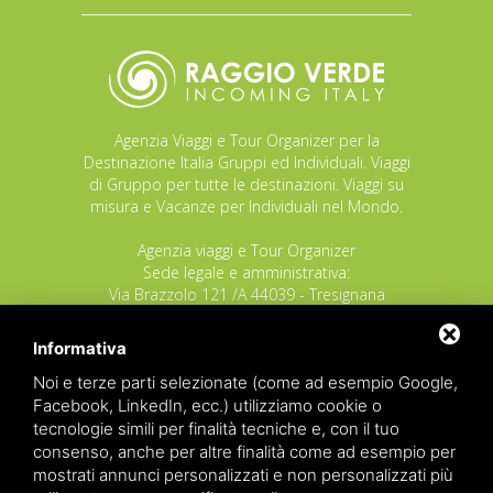
Agenzia Viaggi e Tour Organizer per la
Destinazione Italia Gruppi ed Individuali. Viaggi
di Gruppo per tutte le destinazioni. Viaggi su
misura e Vacanze per Individuali nel Mondo.
Agenzia viaggi e Tour Organizer
Sede legale e amministrativa:
Via Brazzolo 121 /A 44039 - Tresignana
(Provincia di Ferrara) - Italia
Tel.
+39 335 8027219
Informativa
E-mail:
info@raggioverde.net
Noi e terze parti selezionate (come ad esempio Google,
POLIZZA RESPONSABILITA' CIVILE REVO N.
Facebook, LinkedIn, ecc.) utilizziamo cookie o
OX00020791 valida dal 12/11/2025 al
tecnologie simili per finalità tecniche e, con il tuo
12/11/2026
consenso, anche per altre finalità come ad esempio per
POLIZZA FONDO GARANZIA INSOLVENZA
mostrati annunci personalizzati e non personalizzati più
REVO N. OX00043679 valida dal 03/03/26 al