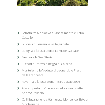
1
/
1
Ferrara tra Medioevo e Rinascimento e il suo
Castello
I Gioielli di Ferrara le visite guidate
Bologna e la Sua Storia, Le Visite Guidate
Faenza e la Sua Storia
I Tesori di Parma e Reggia di Colorno
Montefeltro le Vedute di Leonardo e Piero
della Francesca
Ravenna e la Sua Storia -15 Febbraio 2026 -
Alla scoperta di Vicenza e del suo architetto
Andrea Palladio
Colli Euganei e le città murate Monselice, Este e
Montagnana