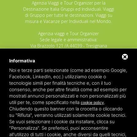
Agenzia Viaggi e Tour Organizer per la
Destinazione Italia Gruppi ed Individuali. Viaggi
di Gruppo per tutte le destinazioni. Viaggi su
misura e Vacanze per Individuali nel Mondo.
Agenzia viaggi e Tour Organizer
Sede legale e amministrativa:
Via Brazzolo 121 /A 44039 - Tresignana
(Provincia di Ferrara) - Italia
Tel.
+39 335 8027219
Informativa
E-mail:
info@raggioverde.net
Noi e terze parti selezionate (come ad esempio Google,
POLIZZA RESPONSABILITA' CIVILE REVO N.
Facebook, LinkedIn, ecc.) utilizziamo cookie o
OX00020791 valida dal 12/11/2025 al
tecnologie simili per finalità tecniche e, con il tuo
12/11/2026
consenso, anche per altre finalità come ad esempio per
POLIZZA FONDO GARANZIA INSOLVENZA
mostrati annunci personalizzati e non personalizzati più
REVO N. OX00043679 valida dal 03/03/26 al
utili per te, come specificato nella
.
cookie policy
03/03/27
Chiudendo questo banner con la crocetta o cliccando
su "Rifiuta", verranno utilizzati solamente cookie tecnici.
Copyrights – 2026
Raggio Verde Incoming Italy
by
Raggio
Se vuoi selezionare i cookie da installare, clicca su
Verde Incoming Italy di Nagliati dott.ssa Ilaria –
Deltacommerce srl
All rights reserved.
"Personalizza". Se preferisci, puoi acconsentire
Partita IVA 01428530388 - C.F NGLLRI66L56D548L - Numero
all'utilizzo di tutti i cookie, anche diversi da quelli tecnici,
REA - Camera di Commercio Ferrara 166627/1998 Licenza