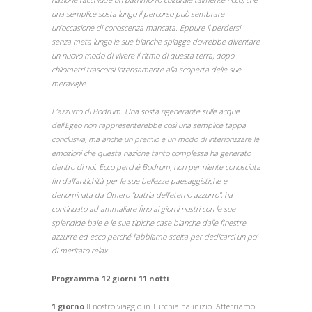
una semplice sosta lungo il percorso può sembrare
un’occasione di conoscenza mancata. Eppure il perdersi
senza meta lungo le sue bianche spiagge dovrebbe diventare
un nuovo modo di vivere il ritmo di questa terra, dopo
chilometri trascorsi intensamente alla scoperta delle sue
meraviglie.
L’azzurro di Bodrum. Una sosta rigenerante sulle acque
dell’Egeo non rappresenterebbe così una semplice tappa
conclusiva, ma anche un premio e un modo di interiorizzare le
emozioni che questa nazione tanto complessa ha generato
dentro di noi. Ecco perché Bodrum, non per niente conosciuta
fin dall’antichità per le sue bellezze paesaggistiche e
denominata da Omero “patria dell’eterno azzurro”, ha
continuato ad ammaliare fino ai giorni nostri con le sue
splendide baie e le sue tipiche case bianche dalle finestre
azzurre ed ecco perché l’abbiamo scelta per dedicarci un po’
di meritato relax.
Programma 12 giorni 11 notti
1 giorno
Il nostro viaggio in Turchia ha inizio. Atterriamo