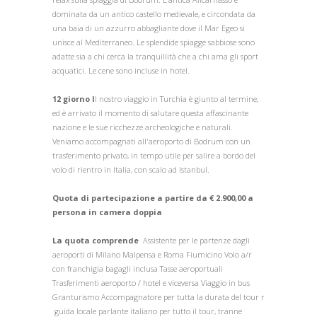
dominata da un antico castello medievale, e circondata da
una baia di un azzurro abbagliante dove il Mar Egeo si
unisce al Mediterraneo. Le splendide spiagge sabbiose sono
adatte sia a chi cerca la tranquillità che a chi ama gli sport
acquatici. Le cene sono incluse in hotel.
12 giorno I
l nostro viaggio in Turchia è giunto al termine,
ed è arrivato il momento di salutare questa affascinante
nazione e le sue ricchezze archeologiche e naturali.
Veniamo accompagnati all'aeroporto di Bodrum con un
trasferimento privato, in tempo utile per salire a bordo del
volo di rientro in Italia, con scalo ad Istanbul.
Quota di partecipazione a partire da € 2.900,00 a
persona in camera doppia
La quota comprende
Assistente per le partenze dagli
aeroporti di Milano Malpensa e Roma Fiumicino Volo a/r
con franchigia bagagli inclusa Tasse aeroportuali
Trasferimenti aeroporto / hotel e viceversa Viaggio in bus
Granturismo Accompagnatore per tutta la durata del tour r
guida locale parlante italiano per tutto il tour, tranne