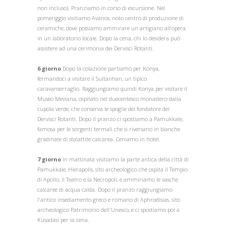
non incluso). Pranziamo in corso di escursione. Nel
pomeriggio visitiamo Avanos, noto centro di produzione di
ceramiche, dove possiamo ammirare un artigiano all’opera
in un laboratorio locale. Dopo la cena, chi lo desidera può
assistere ad una cerimonia dei Dervisci Rotanti.
6 giorno
Dopo la colazione partiamo per Konya,
fermandoci a visitare il Sultanhan, un tipico
caravanserraglio. Raggiungiamo quindi Konya per visitare il
Museo Mevlana, ospitato nel duecentesco monastero dalla
cupola verde, che conserva le spoglie del fondatore dei
Dervisci Rotanti. Dopo il pranzo ci spostiamo a Pamukkale,
famosa per le sorgenti termali che si riversano in bianche
gradinate di stalattite calcarea. Ceniamo in hotel.
7 giorno
In mattinata visitiamo la parte antica della città di
Pamukkale, Hierapolis, sito archeologico che ospita il Tempio
di Apollo, il Teatro e la Necropoli, e ammiriamo le vasche
calcaree di acqua calda. Dopo il pranzo raggiungiamo
l'antico insediamento greco e romano di Aphrodisias, sito
archeologico Patrimonio dell'Unesco, e ci spostiamo poi a
Kusadasi per la cena.