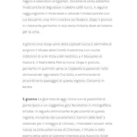
negozi e laboratori artigianali. Durante la visita abbiamo
modo anche di degustare il celebre caffè turco. A seguire
raggiungiamo il molo dove ci attende l’imbarcazione con
cui facciamo una mini crociera sul Bosforo. Dopo il pranzo
in ristorante partiamo in bus verso Ankara, dove arriviamo
per la cena.
4 giorno Una breve visita della capitale turca ci permette di
scoprire il Museo delle Civiltà Anatoliche, con ricche
collezioni di arte ittita e del neolitico, e il Mausoleo di
Ataturk, il Padre della Patria turca. Dopo il pranzo,
partiamo in pullman verso la Cappadocia passando nelle
vicinanze del lago salato Tuz Gölü, e ammirando lo
straordinario paesaggio di questa regione. Ceniamo in
serata.
5 giorno
La giornata di oggi inizia con la possibilità di
partecipare a un suggestivo giro facoltativo in mongolfiera
all’alba. In seguito ammiriamo le peculiarità di questa
regione, iniziando dai caratteristici “camini delle fate” e
visitando poi il villaggio di Uchisar, i monasteri scavati nella
roccia, la città sotterranea di Ozkonak, il Museo a cielo
aperto della valle di Goreme (ingresso alla Karanlik Kilise