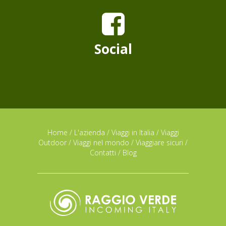
Social
Home
/
L'azienda
/
Viaggi in Italia
/
Viaggi
Outdoor
/
Viaggi nel mondo
/
Viaggiare sicuri
/
Contatti
/
Blog