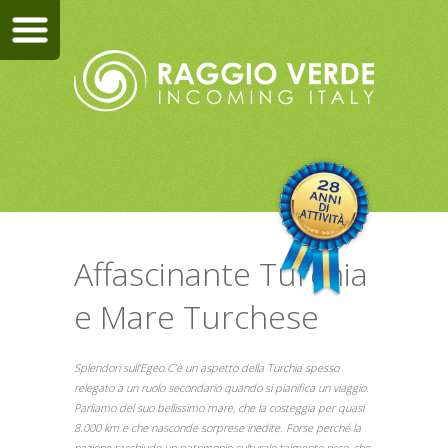
Affascinante Turchia
e Mare Turchese
Splendori sull’Egeo.C’è un aspetto della Turchia spesso
relegato a un ruolo secondario quando si pianifica un viaggio.
Parliamo del suo bellissimo mare, che la costeggia per quasi
8.000 km e che nasconde sorprese inedite. Forse perché la
nazione racchiude un patrimonio culturale talmente ricco, che