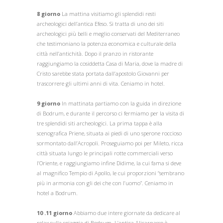
8 giorno
La mattina visitiamo gli splendidi resti
archeologici dell’antica Efeso. Si tratta di uno dei siti
archeologici più belli e meglio conservati del Mediterraneo
che testimoniano la potenza economica e culturale della
città nell’antichità. Dopo il pranzo in ristorante
raggiungiamo la cosiddetta Casa di Maria, dove la madre di
Cristo sarebbe stata portata dall’apostolo Giovanni per
trascorrere gli ultimi anni di vita. Ceniamo in hotel.
9 giorno
In mattinata partiamo con la guida in direzione
di Bodrum, e durante il percorso ci fermiamo per la visita di
tre splendidi siti archeologici. La prima tappa è alla
scenografica Priene, situata ai piedi di uno sperone roccioso
sormontato dall’Acropoli. Proseguiamo poi per Mileto, ricca
città situata lungo le principali rotte commerciali verso
l’Oriente, e raggiungiamo infine Didime, la cui fama si deve
al magnifico Tempio di Apollo, le cui proporzioni “sembrano
più in armonia con gli dei che con l’uomo”. Ceniamo in
hotel a Bodrum.
10 .11 giorno
Abbiamo due intere giornate da dedicare al
relax sulla spiaggia di Bodrum. L’antica Alicarnasso è