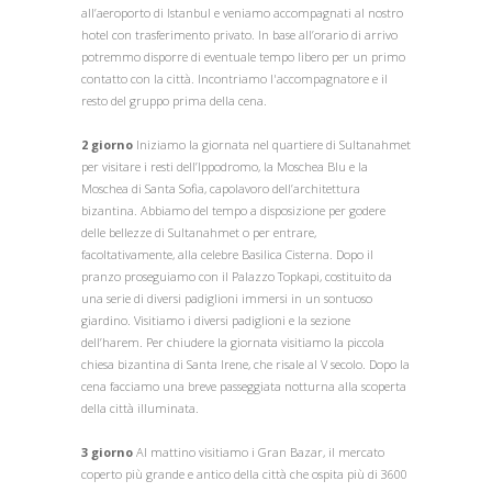
all’aeroporto di Istanbul e veniamo accompagnati al nostro
hotel con trasferimento privato. In base all’orario di arrivo
potremmo disporre di eventuale tempo libero per un primo
contatto con la città. Incontriamo l'accompagnatore e il
resto del gruppo prima della cena.
2 giorno
Iniziamo la giornata nel quartiere di Sultanahmet
per visitare i resti dell’Ippodromo, la Moschea Blu e la
Moschea di Santa Sofia, capolavoro dell’architettura
bizantina. Abbiamo del tempo a disposizione per godere
delle bellezze di Sultanahmet o per entrare,
facoltativamente, alla celebre Basilica Cisterna. Dopo il
pranzo proseguiamo con il Palazzo Topkapi, costituito da
una serie di diversi padiglioni immersi in un sontuoso
giardino. Visitiamo i diversi padiglioni e la sezione
dell’harem. Per chiudere la giornata visitiamo la piccola
chiesa bizantina di Santa Irene, che risale al V secolo. Dopo la
cena facciamo una breve passeggiata notturna alla scoperta
della città illuminata.
3 giorno
Al mattino visitiamo i Gran Bazar, il mercato
coperto più grande e antico della città che ospita più di 3600