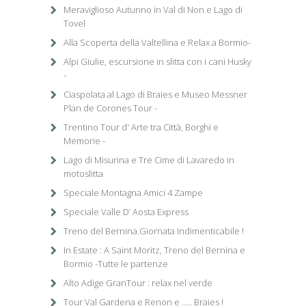
Meraviglioso Autunno in Val di Non e Lago di
Tovel
Alla Scoperta della Valtellina e Relax a Bormio-
Alpi Giulie, escursione in slitta con i cani Husky
-
Ciaspolata al Lago di Braies e Museo Messner
Plan de Corones Tour -
Trentino Tour d' Arte tra Città, Borghi e
Memorie -
Lago di Misurina e Tre Cime di Lavaredo in
motoslitta
Speciale Montagna Amici 4 Zampe
Speciale Valle D’ Aosta Express
Treno del Bernina.Giornata Indimenticabile !
In Estate : A Saint Moritz, Treno del Bernina e
Bormio -Tutte le partenze
Alto Adige GranTour : relax nel verde
Tour Val Gardena e Renon e ..... Braies !