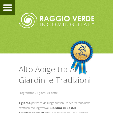
Alto Adige tra Arte,
Giardini e Tradizioni
Programma 02 giorni 01 notte
1 giorno
partenza da luogo convenuto per Merano dove
effettueremo ingresso ai
Giardini di Castel
Trauttmansdorff
estesi a digradare su una superficie