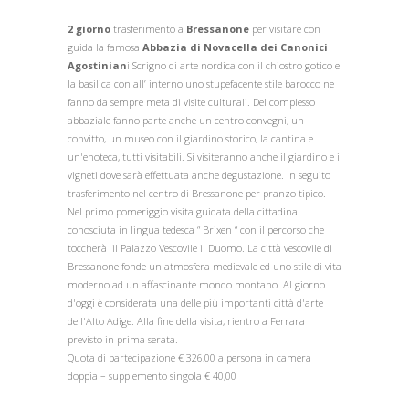
2 giorno
trasferimento a
Bressanone
per visitare con
guida la famosa
Abbazia di Novacella dei Canonici
Agostinian
i Scrigno di arte nordica con il chiostro gotico e
la basilica con all’ interno uno stupefacente stile barocco ne
fanno da sempre meta di visite culturali. Del complesso
abbaziale fanno parte anche un centro convegni, un
convitto, un museo con il giardino storico, la cantina e
un'enoteca, tutti visitabili. Si visiteranno anche il giardino e i
vigneti dove sarà effettuata anche degustazione. In seguito
trasferimento nel centro di Bressanone per pranzo tipico.
Nel primo pomeriggio visita guidata della cittadina
conosciuta in lingua tedesca “ Brixen “ con il percorso che
toccherà il Palazzo Vescovile il Duomo. La città vescovile di
Bressanone fonde un'atmosfera medievale ed uno stile di vita
moderno ad un affascinante mondo montano. Al giorno
d'oggi è considerata una delle più importanti città d'arte
dell'Alto Adige. Alla fine della visita, rientro a Ferrara
previsto in prima serata.
Quota di partecipazione € 326,00 a persona in camera
doppia – supplemento singola € 40,00