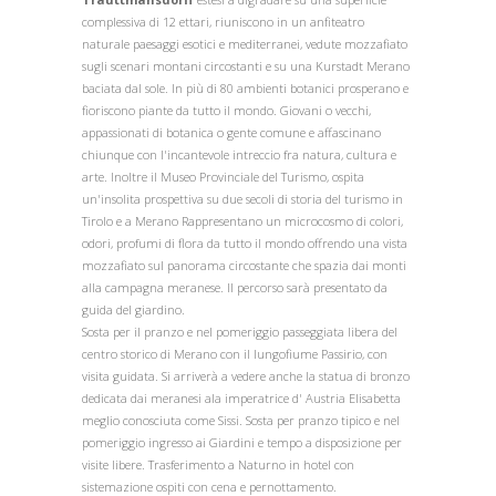
complessiva di 12 ettari, riuniscono in un anfiteatro
naturale paesaggi esotici e mediterranei, vedute mozzafiato
sugli scenari montani circostanti e su una Kurstadt Merano
baciata dal sole. In più di 80 ambienti botanici prosperano e
fioriscono piante da tutto il mondo. Giovani o vecchi,
appassionati di botanica o gente comune e affascinano
chiunque con l'incantevole intreccio fra natura, cultura e
arte. Inoltre il Museo Provinciale del Turismo, ospita
un'insolita prospettiva su due secoli di storia del turismo in
Tirolo e a Merano Rappresentano un microcosmo di colori,
odori, profumi di flora da tutto il mondo offrendo una vista
mozzafiato sul panorama circostante che spazia dai monti
alla campagna meranese. Il percorso sarà presentato da
guida del giardino.
Sosta per il pranzo e nel pomeriggio passeggiata libera del
centro storico di Merano con il lungofiume Passirio, con
visita guidata. Si arriverà a vedere anche la statua di bronzo
dedicata dai meranesi ala imperatrice d' Austria Elisabetta
meglio conosciuta come Sissi. Sosta per pranzo tipico e nel
pomeriggio ingresso ai Giardini e tempo a disposizione per
visite libere. Trasferimento a Naturno in hotel con
sistemazione ospiti con cena e pernottamento.