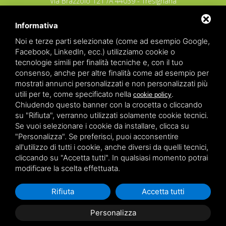
Via Brazzolo 121 /A 44039 - Tresignana
(Provincia di Ferrara) - Italia
Tel.
+39 335 8027219
Informativa
E-mail:
info@raggioverde.net
Noi e terze parti selezionate (come ad esempio Google,
POLIZZA RESPONSABILITA' CIVILE REVO N.
Facebook, LinkedIn, ecc.) utilizziamo cookie o
OX00020791 valida dal 12/11/2025 al
tecnologie simili per finalità tecniche e, con il tuo
12/11/2026
consenso, anche per altre finalità come ad esempio per
POLIZZA FONDO GARANZIA INSOLVENZA
mostrati annunci personalizzati e non personalizzati più
REVO N. OX00043679 valida dal 03/03/26 al
utili per te, come specificato nella
.
cookie policy
03/03/27
Chiudendo questo banner con la crocetta o cliccando
su "Rifiuta", verranno utilizzati solamente cookie tecnici.
Copyrights – 2026
Raggio Verde Incoming Italy
by
Raggio
Se vuoi selezionare i cookie da installare, clicca su
Verde Incoming Italy di Nagliati dott.ssa Ilaria –
Deltacommerce srl
All rights reserved.
"Personalizza". Se preferisci, puoi acconsentire
Partita IVA 01428530388 - C.F NGLLRI66L56D548L - Numero
all'utilizzo di tutti i cookie, anche diversi da quelli tecnici,
REA - Camera di Commercio Ferrara 166627/1998 Licenza
agenzia di viaggio: autorizzazione Provincia di Ferrara n.
cliccando su "Accetta tutti". In qualsiasi momento potrai
102131 del 02 Dicembre 2008 -
Sitemap
-
Privacy
-
Legal
modificare la scelta effettuata.
Rifiuta
Accetta tutti
Personalizza