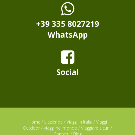
+39 335 8027219
WhatsApp
Social
Home
/
L'azienda
/
Viaggi in Italia
/
Viaggi
Outdoor
/
Viaggi nel mondo
/
Viaggiare sicuri
/
Contatti
/
Blog