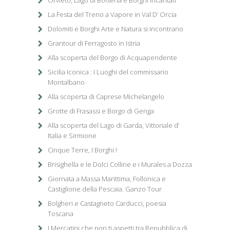
Orvieto, Lago di Bolsena e Borghi Incantati
La Festa del Treno a Vapore in Val D’ Orcia
Dolomiti e Borghi Arte e Natura si incontrano
Grantour di Ferragosto in Istria
Alla scoperta del Borgo di Acquapendente
Sicilia Iconica : I Luoghi del commissario
Montalbano
Alla scoperta di Caprese Michelangelo
Grotte di Frasassi e Borgo di Genga
Alla scoperta del Lago di Garda, Vittoriale d’
Italia e Sirmione
Cinque Terre, I Borghi !
Brisighella e le Dolci Colline e i Murales a Dozza
Giornata a Massa Marittima, Follonica e
Castiglione della Pescaia. Ganzo Tour
Bolgheri e Castagneto Carducci, poesia
Toscana
I Mercatini che non ti aspetti tra Repubblica di