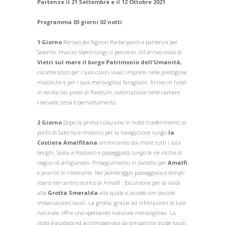
Partenze il 21 Settembre e il 12 Ottobre 2021
Programma 03 giorni 02 notti
1 Giorno
Ritrovo dei Signori Partecipanti e partenza per
Salerno. Pranzo libero lungo il percorso. All'arrivo visita di
Vietri sul mare il borgo Patrimonio dell'Umanità,
caratteristico per i suoi colori vivaci impressi nelle prestigiose
maioliche e per i suoi meravigliosi faraglioni. Arrivo in hotel
in serata nei pressi di Paestum, sistemazione nelle camere
riservate, cena e pernottamento.
2 Giorno
Dopo la prima colazione in hotel trasferimento al
porto di Salerno e imbarco per la navigazione lungo
la
Costiera Amalfitana
ammirando dal mare tutti i suoi
borghi. Sosta a Positano e passeggiata lungo le vie ricche di
negozi di artigianato. Proseguimento in battello per
Amalfi
e pranzo in ristorante. Nel pomeriggio passeggiata e tempo
libero nel centro storico di Amalfi . Escursione per la visita
alla
Grotta Smeralda
alla quale si accede con piccole
imbarcazioni locali. La grotta, grazie ad infiltrazioni di luce
naturale, offre uno spettacolo naturale meraviglioso. La
visita è guidata ed accompagnata da simpatiche guide locali.