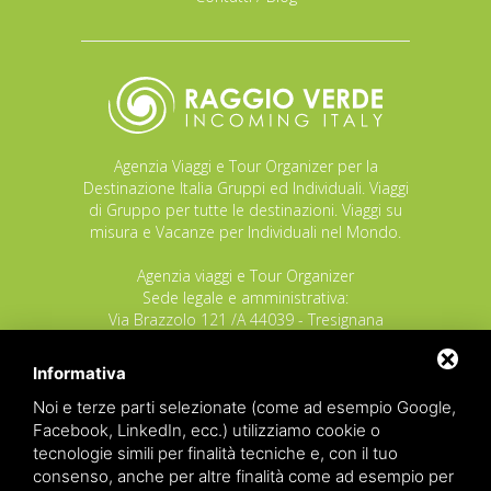
Agenzia Viaggi e Tour Organizer per la
Destinazione Italia Gruppi ed Individuali. Viaggi
di Gruppo per tutte le destinazioni. Viaggi su
misura e Vacanze per Individuali nel Mondo.
Agenzia viaggi e Tour Organizer
Sede legale e amministrativa:
Via Brazzolo 121 /A 44039 - Tresignana
(Provincia di Ferrara) - Italia
Tel.
+39 335 8027219
Informativa
E-mail:
info@raggioverde.net
Noi e terze parti selezionate (come ad esempio Google,
POLIZZA RESPONSABILITA' CIVILE REVO N.
Facebook, LinkedIn, ecc.) utilizziamo cookie o
OX00020791 valida dal 12/11/2025 al
tecnologie simili per finalità tecniche e, con il tuo
12/11/2026
consenso, anche per altre finalità come ad esempio per