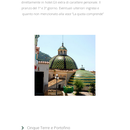
direttamente in hotel.Gli extra di carattere personale. Il
pranzo del 1° e 3° giorno. Eventuali ulteriori ingressi e
quanto non menzionato alla voce “La quota comprende”
1
/
1
Cinque Terre e Portofino