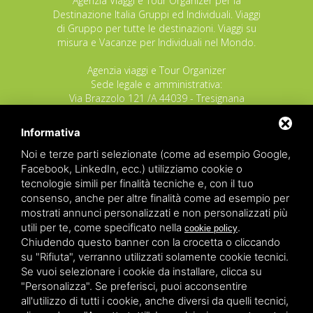
Agenzia Viaggi e Tour Organizer per la
Destinazione Italia Gruppi ed Individuali. Viaggi
di Gruppo per tutte le destinazioni. Viaggi su
misura e Vacanze per Individuali nel Mondo.
Agenzia viaggi e Tour Organizer
Sede legale e amministrativa:
Via Brazzolo 121 /A 44039 - Tresignana
(Provincia di Ferrara) - Italia
Tel.
+39 335 8027219
Informativa
E-mail:
info@raggioverde.net
Noi e terze parti selezionate (come ad esempio Google,
POLIZZA RESPONSABILITA' CIVILE REVO N.
Facebook, LinkedIn, ecc.) utilizziamo cookie o
OX00020791 valida dal 12/11/2025 al
tecnologie simili per finalità tecniche e, con il tuo
12/11/2026
consenso, anche per altre finalità come ad esempio per
POLIZZA FONDO GARANZIA INSOLVENZA
mostrati annunci personalizzati e non personalizzati più
REVO N. OX00043679 valida dal 03/03/26 al
utili per te, come specificato nella
.
cookie policy
03/03/27
Chiudendo questo banner con la crocetta o cliccando
su "Rifiuta", verranno utilizzati solamente cookie tecnici.
Copyrights – 2026
Raggio Verde Incoming Italy
by
Raggio
Se vuoi selezionare i cookie da installare, clicca su
Verde Incoming Italy di Nagliati dott.ssa Ilaria –
Deltacommerce srl
All rights reserved.
"Personalizza". Se preferisci, puoi acconsentire
Partita IVA 01428530388 - C.F NGLLRI66L56D548L - Numero
all'utilizzo di tutti i cookie, anche diversi da quelli tecnici,
REA - Camera di Commercio Ferrara 166627/1998 Licenza