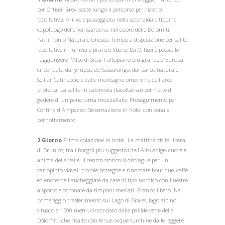
per Ortisei. Brevi soste lungo il percorso per ristoro
facoltativo. Arrivo e passeggiata nella splendida cittadina
capoluogo della Val Gardena, nel cuore delle Dolomiti,
Patrimonio Naturale Unesco. Tempo a disposizione per salite
facoltative in funivia e pranzo libero. Da Ortisei è possibile
raggiungere l'Alpe di Siusi, l'altopiano più grande d'Europa,
circondata dal gruppo del Sassolungo, dal parco naturale
Sciliar Catinaccio e dalle montagne omonime dell'area
protetta. La salita in cabinovia (facoltativa) permette di
godere di un panorama mozzafiato. Proseguimento per
Cortina d'Ampezzo. Sistemazione in hotel con cena e
pernottamento.
2 Giorno
Prima colazione in hotel. La mattina visita libera
di Brunico, tra i borghi più suggestivi dell'Alto Adige, cuore e
anima della valle. Il centro storico si distingue per un
variopinto viavai: piccole botteghe e rinomate boutique, caffè
ed enoteche fiancheggiate da case di tipo nordico con finestre
a sporto e coronate da timpani merlati. Pranzo libero. Nel
pomeriggio trasferimento sul Lago di Braies, lago alpino
situato a 1500 metri, circondato dalle pallide vette delle
Dolomiti, che risalta con le sue acque turchine dalle leggere