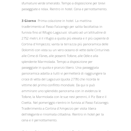
sfumature verde smeraldo. Tempo a disposizione per brevi
passeggiate e relax. Rientro in hotel. Cena e pernottamento.
3 Giorno
Prima colazione in hotel. La mattina
trasferimento al Passo Falzarego per salita facoltativa in
funivia fino al Rifugio Lagazuoi: situato ad un'altitudine di
2752 metri, è il rifugio a quota più elevata e il più capiente di
Cortina d'Ampezzo; vanta la terrazza più panoramica delle
Dolomiti con vista su un vero oceano di vette dalle Cinturines
alle Cime di Fànes, alle possenti Tofane, alle Odle e alla
splendente Marmolada. Tempo a disposizione per
passeggiate in quota e pranzo libero. Una passeggiata
panoramica adatta a tutti vi permetterà di raggiungere la
croce di vetta del Lagazuoi (quota 2778) che ricorda le
vittime del primo conflitto mondiale. Da qui si può
ammirare uno splendido panorama con in evidenza le
Tofane, la Marmolada con le sue nevi perenni, il Piz Boe e il
Civetta. Nel pomeriggio rientro in funivia al Passo Falzarego.
Trasferimento a Cortina d'Ampezzo per visita libera
dell'elegante e rinomata cittadina. Rientro in hotel per la
cena e il pernottamento.