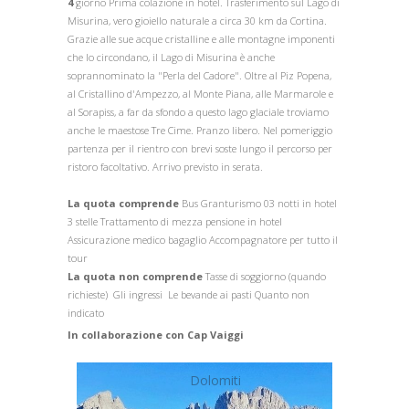
4
giorno Prima colazione in hotel. Trasferimento sul Lago di
Misurina, vero gioiello naturale a circa 30 km da Cortina.
Grazie alle sue acque cristalline e alle montagne imponenti
che lo circondano, il Lago di Misurina è anche
soprannominato la "Perla del Cadore". Oltre al Piz Popena,
al Cristallino d'Ampezzo, al Monte Piana, alle Marmarole e
al Sorapiss, a far da sfondo a questo lago glaciale troviamo
anche le maestose Tre Cime. Pranzo libero. Nel pomeriggio
partenza per il rientro con brevi soste lungo il percorso per
ristoro facoltativo. Arrivo previsto in serata.
La quota comprende
Bus Granturismo 03 notti in hotel
3 stelle Trattamento di mezza pensione in hotel
Assicurazione medico bagaglio Accompagnatore per tutto il
tour
La quota non comprende
Tasse di soggiorno (quando
richieste) Gli ingressi Le bevande ai pasti Quanto non
indicato
In collaborazione con Cap Vaiggi
Dolomiti