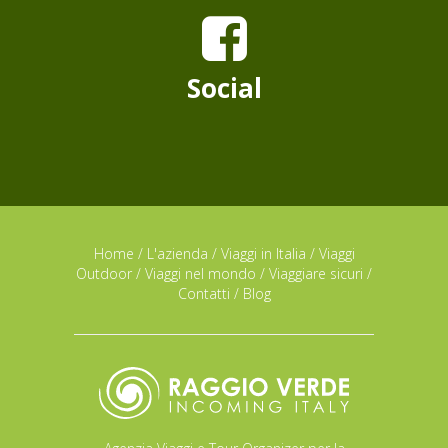
Social
Home
/
L'azienda
/
Viaggi in Italia
/
Viaggi
Outdoor
/
Viaggi nel mondo
/
Viaggiare sicuri
/
Contatti
/
Blog