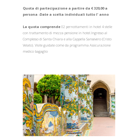
Quota di partecipazione a partire da € 320,00 a
persona -Date a scelta individuali tutto l' anno
La quota comprende
02 pernottamenti in hotel 4 stelle
con trattamento di mezza pensione in hotel.Ingresso al
Complesso di Santa Chiara e alla Cappella Sansevero (Cristo
Velato). Visite guidate come da programma Assicurazione
medico bagaglio
1
/
1