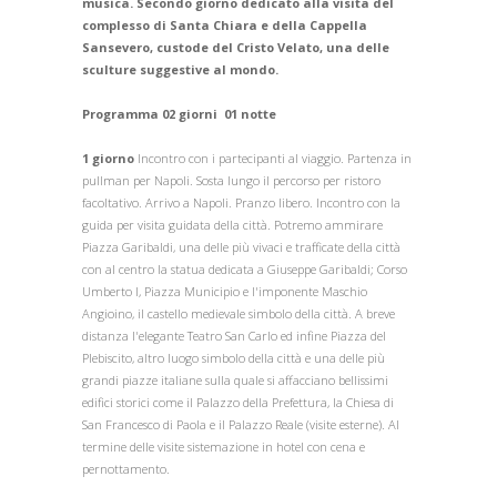
musica. Secondo giorno dedicato alla visita del
complesso di Santa Chiara e della Cappella
Sansevero, custode del Cristo Velato, una delle
sculture suggestive al mondo.
Programma 02 giorni 01 notte
1 giorno
Incontro con i partecipanti al viaggio. Partenza in
pullman per Napoli. Sosta lungo il percorso per ristoro
facoltativo. Arrivo a Napoli. Pranzo libero. Incontro con la
guida per visita guidata della città. Potremo ammirare
Piazza Garibaldi, una delle più vivaci e trafficate della città
con al centro la statua dedicata a Giuseppe Garibaldi; Corso
Umberto I, Piazza Municipio e l'imponente Maschio
Angioino, il castello medievale simbolo della città. A breve
distanza l'elegante Teatro San Carlo ed infine Piazza del
Plebiscito, altro luogo simbolo della città e una delle più
grandi piazze italiane sulla quale si affacciano bellissimi
edifici storici come il Palazzo della Prefettura, la Chiesa di
San Francesco di Paola e il Palazzo Reale (visite esterne). Al
termine delle visite sistemazione in hotel con cena e
pernottamento.