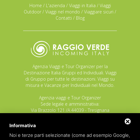
Home
/
L'azienda
/
Viaggi in Italia
/
Viaggi
Outdoor
/
Viaggi nel mondo
/
Viaggiare sicuri
/
Contatti
/
Blog
Agenzia Viaggi e Tour Organizer per la
Destinazione Italia Gruppi ed Individuali. Viaggi
di Gruppo per tutte le destinazioni. Viaggi su
misura e Vacanze per Individuali nel Mondo.
Agenzia viaggi e Tour Organizer
Sede legale e amministrativa:
Via Brazzolo 121 /A 44039 - Tresignana
(Provincia di Ferrara) - Italia
Tel.
+39 335 8027219
Informativa
E-mail:
info@raggioverde.net
Noi e terze parti selezionate (come ad esempio Google,