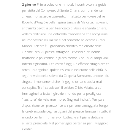
2 giorno
Prima colazione in hotel. Incontro con la guida
per visita del Complesso di Santa Chiara, comprendente
chiesa, monastero e convento, innalzato per volere del re
Roberto d'Angiò e della regina Sancia di Maiorca. I sovrani,
entrambi devoti a San Francesco di Assisi e a Santa Chiara,
vollero costruire una cittadella francescana che accogliesse
nel monastero le Clarisse e nel convento adiacente i Frati
Minori. Celebre è il grandioso chiostro maiolicato delle
Clarisse: ben 72 pilastri ottagonali rivestiti di stupende
mattonelle policrome in gusto rococò. Con i suoi ampi viali
interni e giardini, il chiostro è oggi un efficace rifugio per chi
cerca un angolo di quiete e silenzio nel cuore della città. A
seguire visita della splendida Cappella Sansevero, uno dei più
singolari monumenti che l'ingegno umano abbia mai
concepito. Tra i capolavori il celebre Cristo Velato, la cui
immagine ha fatto il giro del mondo per la prodigiosa
"tessitura" del velo marmoreo (ingressi inclusi). Tempo a
disposizione per pranzo libero e per una passeggiata lungo
la celebre strada degli artigiani del presepe, famosa in tutto il
mondo per le innumerevoli botteghe artigiane dedicate
all'arte presepiale. Nel pomeriggio partenza per il viaggio di
rientro.