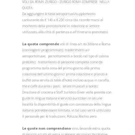
VOLI DA ROMA ZURIGO –ZURIGO ROMA COMPRESE NELLA
QUOTA
Da aggiungere le tasse aeroportuali/supplemento
carburante da € 140 a € 230 circa (da riconfermarsi al
momento della prenotazione in relazione al vettore
utilizzato, alla città di partenza e all’itinerario prenotato).
La quota comprende
voli di linea a/r da Milano e Roma
(contingenti programmati); trasferimenti a/r
aeroporto/nave; pernottamenti a bordo nel tipo di cabina
prescelto; trattamento di pensione completa come da
programma dalla cena del primo giorno alla prima
colazione dell’ultimo giorno: prima colazione e pranzo a
buffet cena servita (à table d’hote) incluso acqua in caraffa,
thè e caffè durante i pasti; serate musicali a bordo;
Direzione di crociera e Staff turistico Giver visite previste con
guide in lingua italiana e servizio auricolari.In alcune
località la disponibilità di guide con conoscenza della lingua
italiana potrebbe essere limitata, in tal caso verrà utilizzato
il personale per le traduzioni; Polizza Rischio zero.
Le quote non comprendono
vino, bevande extra, quota
di servizio e tutti gli extra in genere; escursioni facoltative;