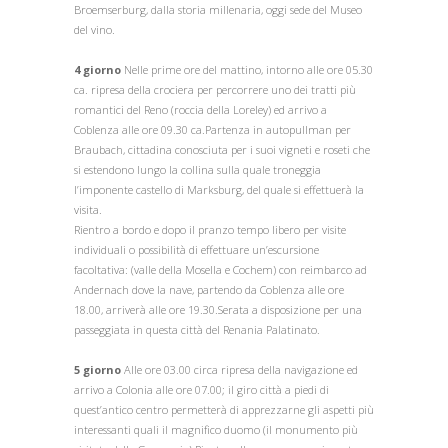
Broemserburg, dalla storia millenaria, oggi sede del Museo
del vino.
4 giorno
Nelle prime ore del mattino, intorno alle ore 05.30
ca. ripresa della crociera per percorrere uno dei tratti più
romantici del Reno (roccia della Loreley) ed arrivo a
Coblenza alle ore 09.30 ca.Partenza in autopullman per
Braubach, cittadina conosciuta per i suoi vigneti e roseti che
si estendono lungo la collina sulla quale troneggia
l’imponente castello di Marksburg, del quale si effettuerà la
visita.
Rientro a bordo e dopo il pranzo tempo libero per visite
individuali o possibilità di effettuare un’escursione
facoltativa: (valle della Mosella e Cochem) con reimbarco ad
Andernach dove la nave, partendo da Coblenza alle ore
18.00, arriverà alle ore 19.30.Serata a disposizione per una
passeggiata in questa città del Renania Palatinato.
5 giorno
Alle ore 03.00 circa ripresa della navigazione ed
arrivo a Colonia alle ore 07.00; il giro città a piedi di
quest’antico centro permetterà di apprezzarne gli aspetti più
interessanti quali il magnifico duomo (il monumento più