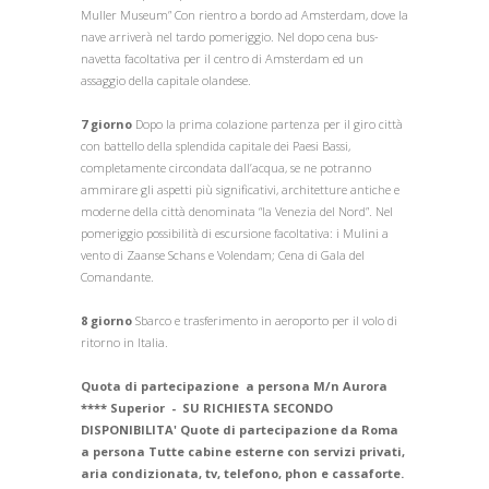
Muller Museum” Con rientro a bordo ad Amsterdam, dove la
nave arriverà nel tardo pomeriggio. Nel dopo cena bus-
navetta facoltativa per il centro di Amsterdam ed un
assaggio della capitale olandese.
7 giorno
Dopo la prima colazione partenza per il giro città
con battello della splendida capitale dei Paesi Bassi,
completamente circondata dall’acqua, se ne potranno
ammirare gli aspetti più significativi, architetture antiche e
moderne della città denominata “la Venezia del Nord”. Nel
pomeriggio possibilità di escursione facoltativa: i Mulini a
vento di Zaanse Schans e Volendam; Cena di Gala del
Comandante.
8 giorno
Sbarco e trasferimento in aeroporto per il volo di
ritorno in Italia.
Quota di partecipazione a persona M/n Aurora
**** Superior - SU RICHIESTA SECONDO
DISPONIBILITA' Quote di partecipazione da Roma
a persona Tutte cabine esterne con servizi privati,
aria condizionata, tv, telefono, phon e cassaforte.