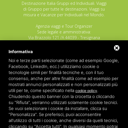
Destinazione Italia Gruppi ed Individuali. Viaggi
di Gruppo per tutte le destinazioni. Viaggi su
misura e Vacanze per Individuali nel Mondo.
Agenzia viaggi e Tour Organizer
Sede legale e amministrativa:
Via Brazzolo 121 /A 44039 - Tresignana
(Provincia di Ferrara) - Italia
Tel.
+39 335 8027219
Informativa
E-mail:
info@raggioverde.net
Noi e terze parti selezionate (come ad esempio Google,
POLIZZA RESPONSABILITA' CIVILE REVO N.
Facebook, LinkedIn, ecc.) utilizziamo cookie o
OX00020791 valida dal 12/11/2025 al
tecnologie simili per finalità tecniche e, con il tuo
12/11/2026
consenso, anche per altre finalità come ad esempio per
POLIZZA FONDO GARANZIA INSOLVENZA
mostrati annunci personalizzati e non personalizzati più
REVO N. OX00043679 valida dal 03/03/26 al
utili per te, come specificato nella
.
cookie policy
03/03/27
Chiudendo questo banner con la crocetta o cliccando
su "Rifiuta", verranno utilizzati solamente cookie tecnici.
Copyrights – 2026
Raggio Verde Incoming Italy
by
Raggio
Se vuoi selezionare i cookie da installare, clicca su
Verde Incoming Italy di Nagliati dott.ssa Ilaria –
Deltacommerce srl
All rights reserved.
"Personalizza". Se preferisci, puoi acconsentire
Partita IVA 01428530388 - C.F NGLLRI66L56D548L - Numero
all'utilizzo di tutti i cookie, anche diversi da quelli tecnici,
REA - Camera di Commercio Ferrara 166627/1998 Licenza
agenzia di viaggio: autorizzazione Provincia di Ferrara n.
cliccando su "Accetta tutti". In qualsiasi momento potrai