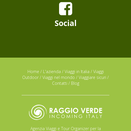
Social
Home
/
L'azienda
/
Viaggi in Italia
/
Viaggi
Outdoor
/
Viaggi nel mondo
/
Viaggiare sicuri
/
Contatti
/
Blog
Agenzia Viaggi e Tour Organizer per la