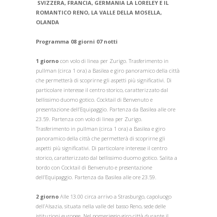
SVIZZERA, FRANCIA, GERMANIA LA LORELEY E IL
ROMANTICO RENO, LA VALLE DELLA MOSELLA,
OLANDA
Programma 08 giorni 07 notti
1 giorno
con volo di linea per Zurigo. Trasferimento in
pullman (circa 1 ora) a Basilea e giro panoramico della città
che permetterà di scoprirne gli aspetti più significativi. Di
particolare interesse il centro storico, caratterizzato dal
bellissimo duomo gotico. Cocktail di Benvenuto e
presentazione dell’Equipaggio. Partenza da Basilea alle ore
23.59. Partenza con volo di linea per Zurigo.
Trasferimento in pullman (circa 1 ora) a Basilea e giro
panoramico della città che permetterà di scoprirne gli
aspetti più significativi. Di particolare interesse il centro
storico, caratterizzato dal bellissimo duomo gotico. Salita a
bordo con Cocktail di Benvenuto e presentazione
dell’Equipaggio. Partenza da Basilea alle ore 23.59.
2 giorno
Alle 13.00 circa arrivo a Strasburgo, capoluogo
dell’Alsazia, situata nella valle del basso Reno, sede delle
istituzioni europee. Nel pomeriggio giro città durante il