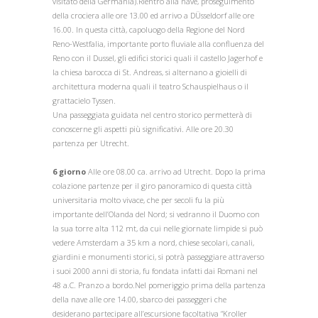
visitato della Germania).Rientro alla nave, proseguimento
della crociera alle ore 13.00 ed arrivo a DÜsseldorf alle ore
16.00. In questa città, capoluogo della Regione del Nord
Reno-Westfalia, importante porto fluviale alla confluenza del
Reno con il Dussel, gli edifici storici quali il castello Jagerhof e
la chiesa barocca di St. Andreas, si alternano a gioielli di
architettura moderna quali il teatro Schauspielhaus o il
grattacielo Tyssen.
Una passeggiata guidata nel centro storico permetterà di
conoscerne gli aspetti più significativi. Alle ore 20.30
partenza per Utrecht.
6 giorno
Alle ore 08.00 ca. arrivo ad Utrecht. Dopo la prima
colazione partenze per il giro panoramico di questa città
universitaria molto vivace, che per secoli fu la più
importante dell’Olanda del Nord; si vedranno il Duomo con
la sua torre alta 112 mt, da cui nelle giornate limpide si può
vedere Amsterdam a 35 km a nord, chiese secolari, canali,
giardini e monumenti storici, si potrà passeggiare attraverso
i suoi 2000 anni di storia, fu fondata infatti dai Romani nel
48 a.C. Pranzo a bordo.Nel pomeriggio prima della partenza
della nave alle ore 14.00, sbarco dei passeggeri che
desiderano partecipare all’escursione facoltativa “Kroller