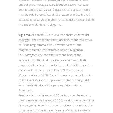
quale si potranno apprezzare le sue bellezze e ricchezze
architettoniche per le quali è stata dichiarata patrimonio
mondiale dall’Unesco.Possibilità di escursione facoltativa (in
battello) “Strasburgo by night”. Partenza della nave alle 23.45
in direzione Mannheim/Magonza.
3 giorno
Alle ore 08.00 arrivo a Mannheim e sbarco dei
passeggeri che desiderano effettuare l’escursione facoltativa
ad Heidelberg, famosa città universitaria con il suo
magnifico castello (con rientro a bordo a Magonza).
Per i passeggeri che non effettueranno l’escursione
facoltativa, mattinata di navigazione con possibilità di
rilassarsi sul ponte sole o partecipare alle attività proposte a
bordo.Partenza della nave alle ore 09.00 ed arrivo a
Magonza alle ore 13.00. Dopo il pranzo sbarco per la visita
della città di Magonza, importante centro capoluogo della
Renania-Palatinato, celebre per aver dato i natali a
Gutenberg.
Rientro a bordo ed alle ore 19.00 partenza per Rudesheim,
dove la nave arriverà alle ore 20.30. Nel dopo cena possibilità
di passeggiata nel centro di questo noto centro vinicolo, che
conserva ancora parte delle mura del XV sec. ed il castello