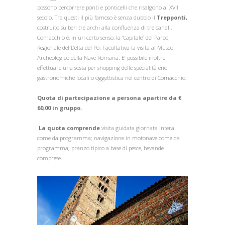
possono percorrere ponti e ponticelli che risalgono al XVII
secolo. Tra questi il più famoso è senza dubbio il
Trepponti
,
costruito su ben tre archi alla confluenza di tre canali.
Comacchio è, in un certo senso, la “capitale” del Parco
Regionale del Delta del Po. Facoltativa la visita al Museo
Archeologico della Nave Romana. E’ possibile inoltre
effettuare una sosta per shopping delle specialità eno
gastronomiche locali o oggettistica nel centro di Comacchio.
Quota di partecipazione a persona apartire da €
60,00 in gruppo.
La quota comprende
visita guidata giornata intera
come da programma; navigazione in motonave come da
programma; pranzo tipico a base di pesce, bevande
comprese.