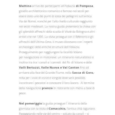
Mattino
arrivo dei partecipanti all’Abbazia
di Pomposa
,
gioiello architettonico romanico e famoso nei secoli per
essere stato uno dei punti di sosta dei pellegrini sull’antica
Via dei Romei, nonché per l’alto livello culturale raggiunto
nei secoli medievali. La nostra guida presenterà la chiesa con
gli splendidi affreschi della scuola di Vitale da Bologna e altri
artisti che nel 1300. La visita prosegue con il Refettorio e gli
affreschi dell’Ultima Cena, il museo diocesano con i reperti
archeologici delle antiche strutture dell’Abbazia.
Proseguimento per raggiungere la località Volano
per navigazione in motonave: un itinerario naturalistico si
inoltra tra tra i canali e i canneti del Po di Volano e delle
Valli Bertuzzi, Valle Nuova e Val Canton
fino ad
arrivare alla foce del Grande Fiume, nella
Sacca di Goro,
-
nota per i vivai di cozze e vongole dove sarà possibile,
incontrare i pescatori e conoscere il loro lavoro. Al termine
della navigazione
pranzo
in ristorante con menù a base di
pesce.
Nel pomeriggio
:la guida prosegue l' itinerario della
giornata con la visita di
Comacchio,
l’antica città lagunare.
Passeggiando nelle vie del centro – solcato da canali – si