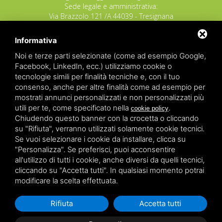
Sede legale e amministrativa:
Via Brazzolo 121 /A 44039 - Tresignana
(Provincia di Ferrara) - Italia
Tel.
+39 335 8027219
Informativa
E-mail:
info@raggioverde.net
Noi e terze parti selezionate (come ad esempio Google,
POLIZZA RESPONSABILITA' CIVILE REVO N.
Facebook, LinkedIn, ecc.) utilizziamo cookie o
OX00020791 valida dal 12/11/2025 al
tecnologie simili per finalità tecniche e, con il tuo
12/11/2026
consenso, anche per altre finalità come ad esempio per
POLIZZA FONDO GARANZIA INSOLVENZA
mostrati annunci personalizzati e non personalizzati più
REVO N. OX00043679 valida dal 03/03/26 al
utili per te, come specificato nella
.
cookie policy
03/03/27
Chiudendo questo banner con la crocetta o cliccando
su "Rifiuta", verranno utilizzati solamente cookie tecnici.
Copyrights – 2026
Raggio Verde Incoming Italy
by
Raggio
Se vuoi selezionare i cookie da installare, clicca su
Verde Incoming Italy di Nagliati dott.ssa Ilaria –
Deltacommerce srl
All rights reserved.
"Personalizza". Se preferisci, puoi acconsentire
Partita IVA 01428530388 - C.F NGLLRI66L56D548L - Numero
all'utilizzo di tutti i cookie, anche diversi da quelli tecnici,
REA - Camera di Commercio Ferrara 166627/1998 Licenza
agenzia di viaggio: autorizzazione Provincia di Ferrara n.
cliccando su "Accetta tutti". In qualsiasi momento potrai
102131 del 02 Dicembre 2008 -
Sitemap
-
Privacy
-
Legal
modificare la scelta effettuata.
Rifiuta
Accetta tutti