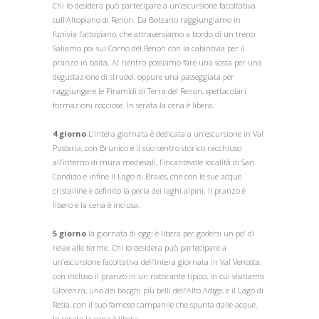
Chi lo desidera può partecipare a un’escursione facoltativa
sull’Altopiano di Renon. Da Bolzano raggiungiamo in
funivia l’altopiano, che attraversiamo a bordo di un treno.
Saliamo poi sul Corno del Renon con la cabinovia per il
pranzo in
baita. Al rientro possiamo fare una sosta per una
degustazione di strudel, oppure una passeggiata per
raggiungere le Piramidi di Terra del Renon, spettacolari
formazioni rocciose. In serata la cena è libera.
4 giorno
L’intera giornata è dedicata a un’escursione in Val
Pusteria, con Brunico e il suo centro storico racchiuso
all’interno di mura medievali, l’incantevole località di San
Candido e infine il Lago di Braies, che con le sue acque
cristalline è definito la perla dei laghi alpini. Il pranzo è
libero e la cena è inclusa.
5 giorno
la giornata di oggi è libera per godersi un po’ di
relax alle terme. Chi lo desidera può partecipare a
un’escursione facoltativa dell’intera giornata in Val Venosta,
con incluso il pranzo in un ristorante tipico, in cui visitiamo
Glorenza, uno dei borghi più belli dell’Alto Adige, e il Lago di
Resia, con il suo famoso campanile che spunta dalle acque.
In serata la cena è libera.