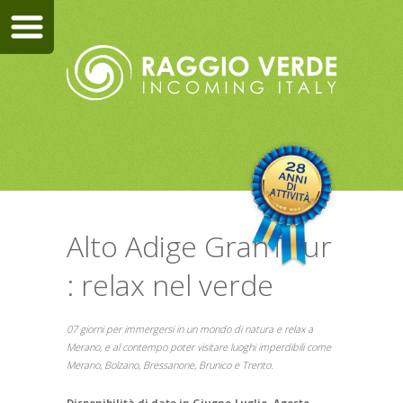
Alto Adige GranTour
: relax nel verde
07 giorni per immergersi in un mondo di natura e relax a
Merano, e al contempo poter visitare luoghi imperdibili come
Merano, Bolzano, Bressanone, Brunico e Trento.
Disponibilità di date in Giugno-Luglio -Agosto -