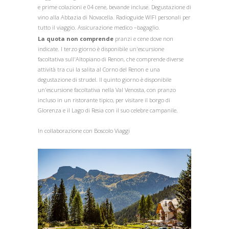
e prime colazioni e 04 cene, bevande incluse. Degustazione di
vino alla Abbazia di Novacella. Radioguide WIFI personali per
tutto il viaggio. Assicurazione medico –bagaglio.
La quota non comprende
pranzi e cene dove non
indicate. l terzo giorno è disponibile un'escursione
facoltativa sull'Altopiano di Renon, che comprende diverse
attività tra cui la salita al Corno del Renon e una
degustazione di strudel. Il quinto giorno è disponibile
un'escursione facoltativa nella Val Venosta, con pranzo
incluso in un ristorante tipico, per visitare il borgo di
Glorenza e il Lago di Resia con il suo celebre campanile.
In collaborazione con Boscolo Viaggi