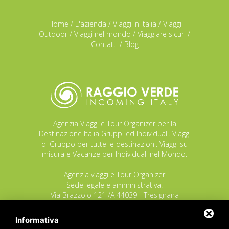
Home
/
L'azienda
/
Viaggi in Italia
/
Viaggi
Outdoor
/
Viaggi nel mondo
/
Viaggiare sicuri
/
Contatti
/
Blog
Agenzia Viaggi e Tour Organizer per la
Destinazione Italia Gruppi ed Individuali. Viaggi
di Gruppo per tutte le destinazioni. Viaggi su
misura e Vacanze per Individuali nel Mondo.
Agenzia viaggi e Tour Organizer
Sede legale e amministrativa:
Via Brazzolo 121 /A 44039 - Tresignana
(Provincia di Ferrara) - Italia
Tel.
+39 335 8027219
Informativa
E-mail:
info@raggioverde.net