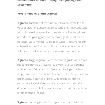
Settembre
Programma 07 giorni 06 notti
1 giorno
Partiamo al mattino dalla località prescelta alla
volta di Merano. Lungo il percorso sono previste alcune soste
per il ristoro e il pranzo libero. Arriviamo a Merano, dove ci
attende una passeggiata con l’accompagnatore nel centro
del paese. Visitiamo poi i Giardini di Castel Trauttmansdorff,
chiamati anche i Giardini di Sissi e considerati tra i giardini
botanici più belli al mondo. In serata la cena è inclusa.
2 giorno
Raggiungiamo Bolzano e con la guida visitiamo il
suo centro storico, attraverso i suoi vicoli e la sua elegante
architettura. Visitiamo poi il Museo Archeologico dell’Alto
Adige, dove possiamo scoprire la storia di Ötzi, l’uomo venuto
dal ghiaccio. Il pranzo è libero. Sulla strada del rientro
sostiamo al Lago di Carezza, che regala scorci mozzafiato
delle sue acque cristalline su cui si specchiano le Dolomiti. In
serata la cena è inclusa.
3 giorno
’intera giornata è a disposizione per attività libere.