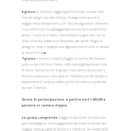
6 giorno
Al mattino raggiungiamo Chiusa, inclusa nella
lista dei borghi più belli d’Italia. Proseguiamo quindi il
viaggio verso Bressanone e, con l’accompagnatore, visitiamo
il suo centro storico passeggiando tra viuzze e caratteristici
portici. Il pranzo è libero. Concludiamo la giornata con la
visita all’antica Abbazia di Novacella, per secoli rifugio di
pellegrini, dove ci aspetta una degustazione di vino. In serata
la cena è inclus
a.
7 giorno
iniziamo il nostro viaggio di rientro, fermandoci
sulla via del ritorno a Trento, città meravigliosamente ricca
di storia. Visitiamo con la guida il suo centro storico con il
Duomo, le piazze e i suoi palazzi. Abbiamo poi del tempo a
disposizione e il pranzo libero, prima di risalire a bordo del
bus per il rientro.
Quota di partecipazione a partire da € 1.650,00 a
persona in camera doppia
La quota comprende
Viaggio in bus Gran Turismo con
posti preassegnati Accompagnatore per tutta la durata del
viaggio. Visite guidate di Bolzano e Trento 06 pernottamenti