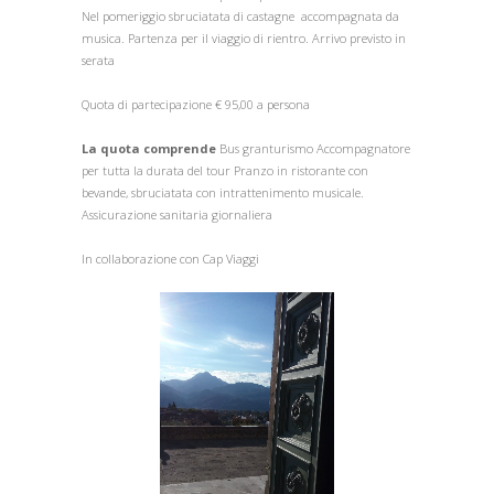
Nel pomeriggio sbruciatata di castagne accompagnata da
musica. Partenza per il viaggio di rientro. Arrivo previsto in
serata
Quota di partecipazione € 95,00 a persona
La quota comprende
Bus granturismo Accompagnatore
per tutta la durata del tour Pranzo in ristorante con
bevande, sbruciatata con intrattenimento musicale.
Assicurazione sanitaria giornaliera
In collaborazione con Cap Viaggi