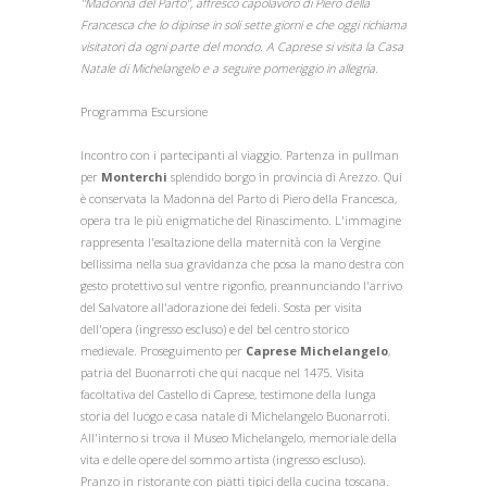
"Madonna del Parto", affresco capolavoro di Piero della
Francesca che lo dipinse in soli sette giorni e che oggi richiama
visitatori da ogni parte del mondo. A Caprese si visita la Casa
Natale di Michelangelo e a seguire pomeriggio in allegria.
Programma Escursione
Incontro con i partecipanti al viaggio. Partenza in pullman
per
Monterchi
splendido borgo in provincia di Arezzo. Qui
è conservata la Madonna del Parto di Piero della Francesca,
opera tra le più enigmatiche del Rinascimento. L'immagine
rappresenta l'esaltazione della maternità con la Vergine
bellissima nella sua gravidanza che posa la mano destra con
gesto protettivo sul ventre rigonfio, preannunciando l'arrivo
del Salvatore all'adorazione dei fedeli. Sosta per visita
dell'opera (ingresso escluso) e del bel centro storico
medievale. Proseguimento per
Caprese Michelangelo
,
patria del Buonarroti che qui nacque nel 1475. Visita
facoltativa del Castello di Caprese, testimone della lunga
storia del luogo e casa natale di Michelangelo Buonarroti.
All'interno si trova il Museo Michelangelo, memoriale della
vita e delle opere del sommo artista (ingresso escluso).
Pranzo in ristorante con piatti tipici della cucina toscana.