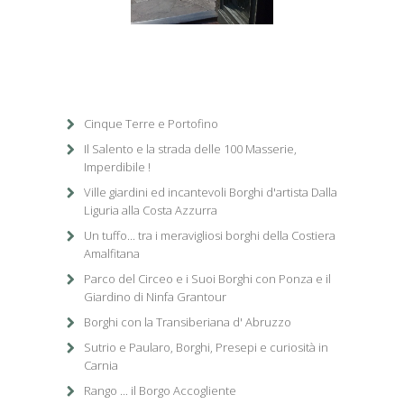
1
/
1
Cinque Terre e Portofino
Il Salento e la strada delle 100 Masserie,
Imperdibile !
Ville giardini ed incantevoli Borghi d'artista Dalla
Liguria alla Costa Azzurra
Un tuffo... tra i meravigliosi borghi della Costiera
Amalfitana
Parco del Circeo e i Suoi Borghi con Ponza e il
Giardino di Ninfa Grantour
Borghi con la Transiberiana d' Abruzzo
Sutrio e Paularo, Borghi, Presepi e curiosità in
Carnia
Rango ... il Borgo Accogliente