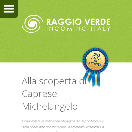
Alla scoperta di
Caprese
Michelangelo
Una giornata in Valtiberina all'insegna dei sapori toscani e
della nobile arte rinascimentale: a Monterchi visiteremo la