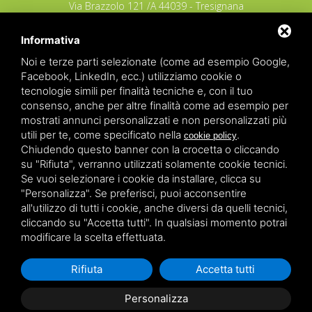
Via Brazzolo 121 /A 44039 - Tresignana
(Provincia di Ferrara) - Italia
Tel.
+39 335 8027219
Informativa
E-mail:
info@raggioverde.net
Noi e terze parti selezionate (come ad esempio Google,
POLIZZA RESPONSABILITA' CIVILE REVO N.
Facebook, LinkedIn, ecc.) utilizziamo cookie o
OX00020791 valida dal 12/11/2025 al
tecnologie simili per finalità tecniche e, con il tuo
12/11/2026
consenso, anche per altre finalità come ad esempio per
POLIZZA FONDO GARANZIA INSOLVENZA
mostrati annunci personalizzati e non personalizzati più
REVO N. OX00043679 valida dal 03/03/26 al
utili per te, come specificato nella
.
cookie policy
03/03/27
Chiudendo questo banner con la crocetta o cliccando
su "Rifiuta", verranno utilizzati solamente cookie tecnici.
Copyrights – 2026
Raggio Verde Incoming Italy
by
Raggio
Se vuoi selezionare i cookie da installare, clicca su
Verde Incoming Italy di Nagliati dott.ssa Ilaria –
Deltacommerce srl
All rights reserved.
"Personalizza". Se preferisci, puoi acconsentire
Partita IVA 01428530388 - C.F NGLLRI66L56D548L - Numero
all'utilizzo di tutti i cookie, anche diversi da quelli tecnici,
REA - Camera di Commercio Ferrara 166627/1998 Licenza
agenzia di viaggio: autorizzazione Provincia di Ferrara n.
cliccando su "Accetta tutti". In qualsiasi momento potrai
102131 del 02 Dicembre 2008 -
Sitemap
-
Privacy
-
Legal
modificare la scelta effettuata.
Rifiuta
Accetta tutti
Personalizza