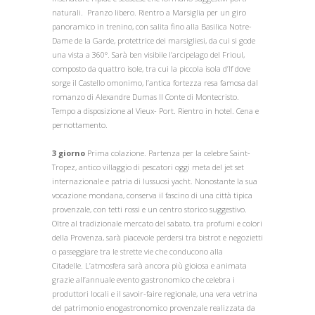
naturali. Pranzo libero. Rientro a Marsiglia per un giro
panoramico in trenino, con salita fino alla Basilica Notre-
Dame de la Garde, protettrice dei marsigliesi, da cui si gode
una vista a 360°. Sarà ben visibile l’arcipelago del Frioul,
composto da quattro isole, tra cui la piccola isola d’If dove
sorge il Castello omonimo, l’antica fortezza resa famosa dal
romanzo di Alexandre Dumas Il Conte di Montecristo.
Tempo a disposizione al Vieux- Port. Rientro in hotel. Cena e
pernottamento.
3 giorno
Prima colazione. Partenza per la celebre Saint-
Tropez, antico villaggio di pescatori oggi meta del jet set
internazionale e patria di lussuosi yacht. Nonostante la sua
vocazione mondana, conserva il fascino di una città tipica
provenzale, con tetti rossi e un centro storico suggestivo.
Oltre al tradizionale mercato del sabato, tra profumi e colori
della Provenza, sarà piacevole perdersi tra bistrot e negozietti
o passeggiare tra le strette vie che conducono alla
Citadelle. L’atmosfera sarà ancora più gioiosa e animata
grazie all’annuale evento gastronomico che celebra i
produttori locali e il savoir-faire regionale, una vera vetrina
del patrimonio enogastronomico provenzale realizzata da