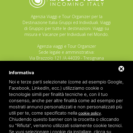
Agenzia Viaggi e Tour Organizer per la
Destinazione Italia Gruppi ed Individuali. Viaggi
di Gruppo per tutte le destinazioni. Viaggi su
misura e Vacanze per Individuali nel Mondo.
Agenzia viaggi e Tour Organizer
Sede legale e amministrativa:
Via Brazzolo 121 /A 44039 - Tresignana
(Provincia di Ferrara) - Italia
Tel.
+39 335 8027219
Informativa
E-mail:
info@raggioverde.net
Noi e terze parti selezionate (come ad esempio Google,
POLIZZA RESPONSABILITA' CIVILE REVO N.
Facebook, LinkedIn, ecc.) utilizziamo cookie o
OX00020791 valida dal 12/11/2025 al
tecnologie simili per finalità tecniche e, con il tuo
12/11/2026
consenso, anche per altre finalità come ad esempio per
POLIZZA FONDO GARANZIA INSOLVENZA
mostrati annunci personalizzati e non personalizzati più
REVO N. OX00043679 valida dal 03/03/26 al
utili per te, come specificato nella
.
cookie policy
03/03/27
Chiudendo questo banner con la crocetta o cliccando
su "Rifiuta", verranno utilizzati solamente cookie tecnici.
Copyrights – 2026
Raggio Verde Incoming Italy
by
Raggio
Se vuoi selezionare i cookie da installare, clicca su
Verde Incoming Italy di Nagliati dott.ssa Ilaria –