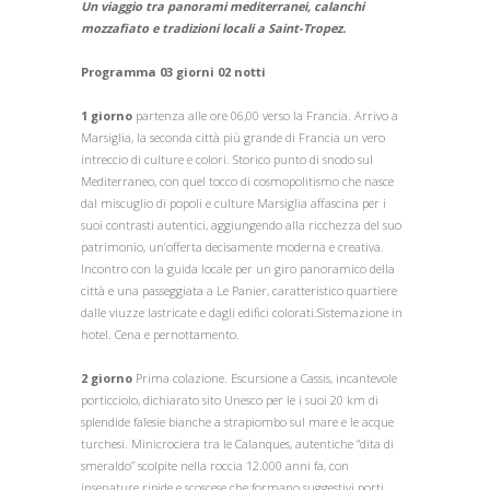
Un viaggio tra panorami mediterranei, calanchi
mozzafiato e tradizioni locali a Saint-Tropez.
Programma 03 giorni 02 notti
1 giorno
partenza alle ore 06,00 verso la Francia. Arrivo a
Marsiglia, la seconda città più grande di Francia un vero
intreccio di culture e colori. Storico punto di snodo sul
Mediterraneo, con quel tocco di cosmopolitismo che nasce
dal miscuglio di popoli e culture Marsiglia affascina per i
suoi contrasti autentici, aggiungendo alla ricchezza del suo
patrimonio, un’offerta decisamente moderna e creativa.
Incontro con la guida locale per un giro panoramico della
città e una passeggiata a Le Panier, caratteristico quartiere
dalle viuzze lastricate e dagli edifici colorati.Sistemazione in
hotel. Cena e pernottamento.
2 giorno
Prima colazione. Escursione a Cassis, incantevole
porticciolo, dichiarato sito Unesco per le i suoi 20 km di
splendide falesie bianche a strapiombo sul mare e le acque
turchesi. Minicrociera tra le Calanques, autentiche “dita di
smeraldo” scolpite nella roccia 12.000 anni fa, con
insenature ripide e scoscese che formano suggestivi porti