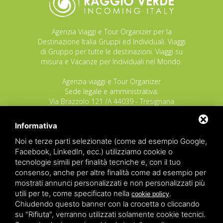
Agenzia Viaggi e Tour Organizer per la
Destinazione Italia Gruppi ed Individuali. Viaggi
di Gruppo per tutte le destinazioni. Viaggi su
misura e Vacanze per Individuali nel Mondo.
Agenzia viaggi e Tour Organizer
Sede legale e amministrativa:
Via Brazzolo 121 /A 44039 - Tresignana
(Provincia di Ferrara) - Italia
Tel.
+39 335 8027219
Informativa
E-mail:
info@raggioverde.net
Noi e terze parti selezionate (come ad esempio Google,
POLIZZA RESPONSABILITA' CIVILE REVO N.
Facebook, LinkedIn, ecc.) utilizziamo cookie o
OX00020791 valida dal 12/11/2025 al
tecnologie simili per finalità tecniche e, con il tuo
12/11/2026
consenso, anche per altre finalità come ad esempio per
POLIZZA FONDO GARANZIA INSOLVENZA
mostrati annunci personalizzati e non personalizzati più
REVO N. OX00043679 valida dal 03/03/26 al
utili per te, come specificato nella
.
cookie policy
03/03/27
Chiudendo questo banner con la crocetta o cliccando
su "Rifiuta", verranno utilizzati solamente cookie tecnici.
Copyrights – 2026
Raggio Verde Incoming Italy
by
Raggio