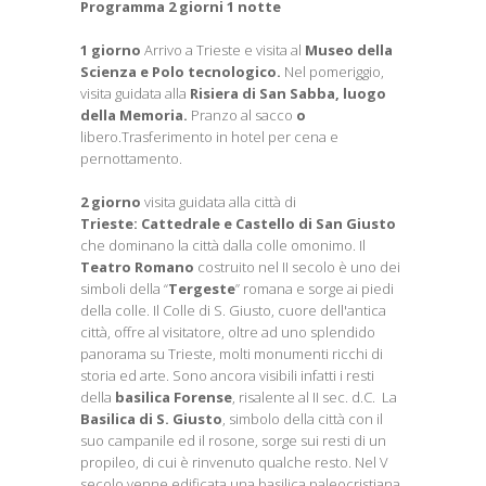
Programma 2 giorni 1 notte
1 giorno
Arrivo a Trieste
e visita
al
Museo della
Scienza e Polo tecnologico.
Nel pomeriggio,
visita guidata alla
Risiera di San Sabba, luogo
della Memoria.
Pranzo al sacco
o
libero.Trasferimento in hotel per cena e
pernottamento.
2 giorno
visita guidata alla città di
Trieste:
Cattedrale e Castello di San Giusto
che dominano la città dalla colle omonimo. Il
Teatro Romano
costruito nel II secolo è uno dei
simboli della “
Tergeste
” romana e sorge ai piedi
della colle. Il Colle di S. Giusto, cuore dell'antica
città, offre al visitatore, oltre ad uno splendido
panorama su Trieste, molti monumenti ricchi di
storia ed arte. Sono ancora visibili infatti i resti
della
basilica Forense
, risalente al II sec. d.C. La
Basilica di S. Giusto
, simbolo della città con il
suo campanile ed il rosone, sorge sui resti di un
propileo, di cui è rinvenuto qualche resto. Nel V
secolo venne edificata una basilica paleocristiana