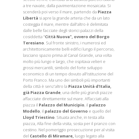
a tre navate, dalla pavimentazione mosaicata. Si
scenderà poi verso il mare, partendo da
Piazza
Libertà
si apre la grande arteria che da un lato
costeggia il mare, mentre dall'altro è delimitata
dalle belle facciate degli storici palazzi della
cosiddetta "
Città Nuova", ovvero del Borgo
Teresiano
. Sul fronte sinistro, i numerosi ed
architettonicamente belli edifici lungo il percorso,
lasciano spazio prima al Canal Grande, una volta
molto più lungo e largo, che ospitava velieri e
grossi mercantili, simbolo del forte sviluppo
economico di un tempo dovuto all'istituzione del
Porto Franco. Ma uno dei simboli più importanti
della città è senz'altro la
Piazza Unità d'Italia,
già Piazza Grande
, una delle più grandi piazze
affacciate direttamente sul mare. Affacciati alla
piazza il
Palazzo del Municipio
, il
palazzo
Modello
, il
palazzo del Governo
e quello del
Lloyd Triestino
. Situata anche, in testa alla
piazza, Alla fine della visita, sosta per il pranzo con
cestino. Nel pomeriggio prosecuzione per al visita
del
Castello di Miramare,
luogo legato alla