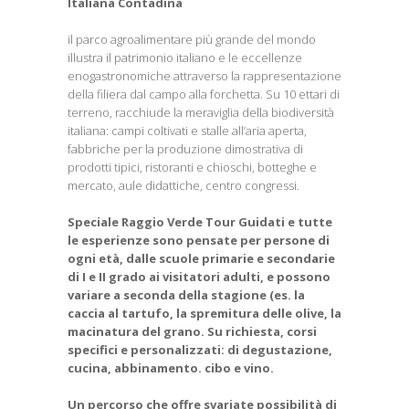
Italiana Contadina
il parco agroalimentare più grande del mondo
illustra il patrimonio italiano e le eccellenze
enogastronomiche attraverso la rappresentazione
della filiera dal campo alla forchetta. Su 10 ettari di
terreno, racchiude la meraviglia della biodiversità
italiana: campi coltivati e stalle all’aria aperta,
fabbriche per la produzione dimostrativa di
prodotti tipici, ristoranti e chioschi, botteghe e
mercato, aule didattiche, centro congressi.
Speciale Raggio Verde Tour Guidati e tutte
le esperienze sono pensate per persone di
ogni età, dalle scuole primarie e secondarie
di I e II grado ai visitatori adulti, e possono
variare a seconda della stagione (es. la
caccia al tartufo, la spremitura delle olive, la
macinatura del grano. Su richiesta, corsi
specifici e personalizzati: di degustazione,
cucina, abbinamento. cibo e vino.
Un percorso che offre svariate possibilità di