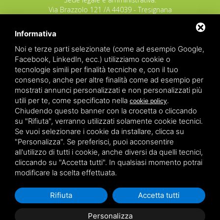
Via Brazzolo 121 /A 44039 - Tresignana
(Provincia di Ferrara) - Italia
Tel.
+39 335 8027219
Informativa
E-mail:
info@raggioverde.net
Noi e terze parti selezionate (come ad esempio Google,
POLIZZA RESPONSABILITA' CIVILE REVO N.
Facebook, LinkedIn, ecc.) utilizziamo cookie o
OX00020791 valida dal 12/11/2025 al
tecnologie simili per finalità tecniche e, con il tuo
12/11/2026
consenso, anche per altre finalità come ad esempio per
POLIZZA FONDO GARANZIA INSOLVENZA
mostrati annunci personalizzati e non personalizzati più
REVO N. OX00043679 valida dal 03/03/26 al
utili per te, come specificato nella
.
cookie policy
03/03/27
Chiudendo questo banner con la crocetta o cliccando
su "Rifiuta", verranno utilizzati solamente cookie tecnici.
Copyrights – 2026
Raggio Verde Incoming Italy
by
Raggio
Se vuoi selezionare i cookie da installare, clicca su
Verde Incoming Italy di Nagliati dott.ssa Ilaria –
Deltacommerce srl
All rights reserved.
"Personalizza". Se preferisci, puoi acconsentire
Partita IVA 01428530388 - C.F NGLLRI66L56D548L - Numero
all'utilizzo di tutti i cookie, anche diversi da quelli tecnici,
REA - Camera di Commercio Ferrara 166627/1998 Licenza
agenzia di viaggio: autorizzazione Provincia di Ferrara n.
cliccando su "Accetta tutti". In qualsiasi momento potrai
102131 del 02 Dicembre 2008 -
Sitemap
-
Privacy
-
Legal
modificare la scelta effettuata.
Rifiuta
Accetta tutti
Personalizza