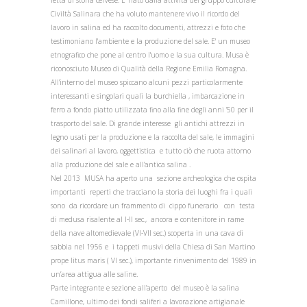
fetta di storia cervese. E' nato dalla attività del gruppo culturale
Civiltà Salinara che ha voluto mantenere vivo il ricordo del
lavoro in salina ed ha raccolto documenti, attrezzi e foto che
testimoniano l'ambiente e la produzione del sale. E' un museo
etnografico che pone al centro l'uomo e la sua cultura. Musa è
riconosciuto Museo di Qualità della Regione Emilia Romagna.
All’interno del museo spiccano alcuni pezzi particolarmente
interessanti e singolari quali la burchiella , imbarcazione in
ferro a fondo piatto utilizzata fino alla fine degli anni ’50 per il
trasporto del sale. Di grande interesse gli antichi attrezzi in
legno usati per la produzione e la raccolta del sale, le immagini
dei salinari al lavoro, oggettistica e tutto ciò che ruota attorno
alla produzione del sale e all’antica salina .
Nel 2013 MUSA ha aperto una sezione archeologica che ospita
importanti reperti che tracciano la storia dei luoghi fra i quali
sono da ricordare un frammento di cippo funerario con testa
di medusa risalente al I-II sec., ancora e contenitore in rame
della nave altomedievale (VI-VII sec.) scoperta in una cava di
sabbia nel 1956 e i tappeti musivi della Chiesa di San Martino
prope litus maris ( VI sec.), importante rinvenimento del 1989 in
un’area attigua alle saline.
Parte integrante e sezione all’aperto del museo è la salina
Camillone, ultimo dei fondi saliferi a lavorazione artigianale