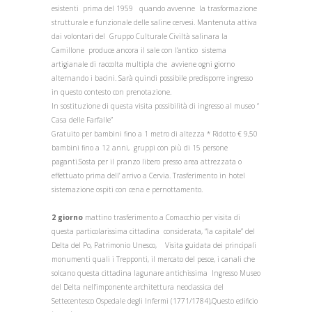
esistenti prima del 1959 quando avvenne la trasformazione
strutturale e funzionale delle saline cervesi. Mantenuta attiva
dai volontari del Gruppo Culturale Civiltà salinara la
Camillone produce ancora il sale con l’antico sistema
artigianale di raccolta multipla che avviene ogni giorno
alternando i bacini. Sarà quindi possibile predisporre ingresso
in questo contesto con prenotazione.
In sostituzione di questa visita possibilità di ingresso al museo “
Casa delle Farfalle”
Gratuito per bambini fino a 1 metro di altezza * Ridotto € 9,50
bambini fino a 12 anni, gruppi con più di 15 persone
paganti.Sosta per il pranzo libero presso area attrezzata o
effettuato prima dell’ arrivo a Cervia. Trasferimento in hotel
sistemazione ospiti con cena e pernottamento.
2 giorno
mattino trasferimento a Comacchio per visita di
questa particolarissima cittadina considerata, “la capitale” del
Delta del Po, Patrimonio Unesco, Visita guidata dei principali
monumenti quali i Trepponti, il mercato del pesce, i canali che
solcano questa cittadina lagunare antichissima Ingresso Museo
del Delta nell'imponente architettura neoclassica del
Settecentesco Ospedale degli Infermi (1771/1784),Questo edificio