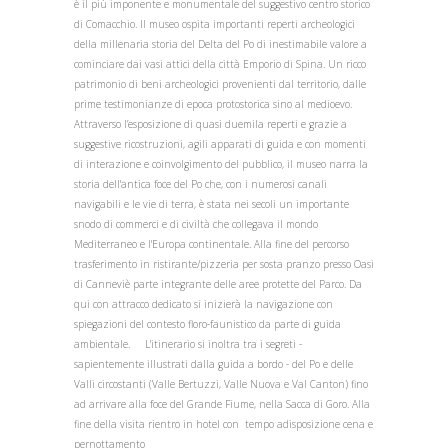
è il più imponente e monumentale del suggestivo centro storico
di Comacchio. Il museo ospita importanti reperti archeologici
della millenaria storia del Delta del Po di inestimabile valore a
cominciare dai vasi attici della città Emporio di Spina. Un ricco
patrimonio di beni archeologici provenienti dal territorio, dalle
prime testimonianze di epoca protostorica sino al medioevo.
Attraverso l’esposizione di quasi duemila reperti e grazie a
suggestive ricostruzioni, agili apparati di guida e con momenti
di interazione e coinvolgimento del pubblico, il museo narra la
storia dell'antica foce del Po che, con i numerosi canali
navigabili e le vie di terra, è stata nei secoli un importante
snodo di commerci e di civiltà che collegava il mondo
Mediterraneo e l'Europa continentale. Alla fine del percorso
trasferimento in ristirante/pizzeria per sosta pranzo presso Oasi
di Canneviè parte integrante delle aree protette del Parco. Da
qui con attracco dedicato si inizierà la navigazione con
spiegazioni del contesto floro-faunistico da parte di guida
ambientale. L'itinerario si inoltra tra i segreti -
sapientemente illustrati dalla guida a bordo - del Po e delle
Valli circostanti (Valle Bertuzzi, Valle Nuova e Val Canton) fino
ad arrivare alla foce del Grande Fiume, nella Sacca di Goro. Alla
fine della visita rientro in hotel con tempo adisposizione cena e
pernottamento