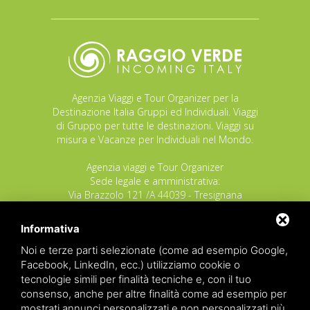
Agenzia Viaggi e Tour Organizer per la
Destinazione Italia Gruppi ed Individuali. Viaggi
di Gruppo per tutte le destinazioni. Viaggi su
misura e Vacanze per Individuali nel Mondo.
Agenzia viaggi e Tour Organizer
Sede legale e amministrativa:
Via Brazzolo 121 /A 44039 - Tresignana
(Provincia di Ferrara) - Italia
Tel.
+39 335 8027219
Informativa
E-mail:
info@raggioverde.net
Noi e terze parti selezionate (come ad esempio Google,
POLIZZA RESPONSABILITA' CIVILE REVO N.
Facebook, LinkedIn, ecc.) utilizziamo cookie o
OX00020791 valida dal 12/11/2025 al
tecnologie simili per finalità tecniche e, con il tuo
12/11/2026
consenso, anche per altre finalità come ad esempio per
POLIZZA FONDO GARANZIA INSOLVENZA
mostrati annunci personalizzati e non personalizzati più