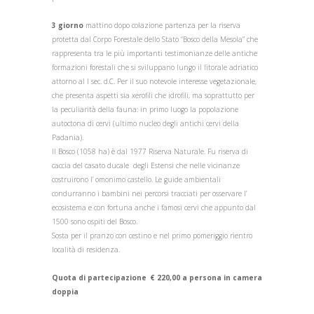
3 giorno
mattino dopo colazione partenza per la riserva
protetta dal Corpo Forestale dello Stato “Bosco della Mesola” che
rappresenta tra le più importanti testimonianze delle antiche
formazioni forestali che si sviluppano lungo il litorale adriatico
attorno al I sec. d.C. Per il suo notevole interesse vegetazionale,
che presenta aspetti sia xerofili che idrofili, ma soprattutto per
la peculiarità della fauna: in primo luogo la popolazione
autoctona di cervi (ultimo nucleo degli antichi cervi della
Padania).
Il Bosco (1058 ha) è dal 1977 Riserva Naturale. Fu riserva di
caccia del casato ducale degli Estensi che nelle vicinanze
costruirono l’ omonimo castello. Le guide ambientali
condurranno i bambini nei percorsi tracciati per osservare l’
ecosistema e con fortuna anche i famosi cervi che appunto dal
1500 sono ospiti del Bosco.
Sosta per il pranzo con cestino e nel primo pomeriggio rientro
località di residenza.
Quota di partecipazione € 220,00 a persona in camera
doppia