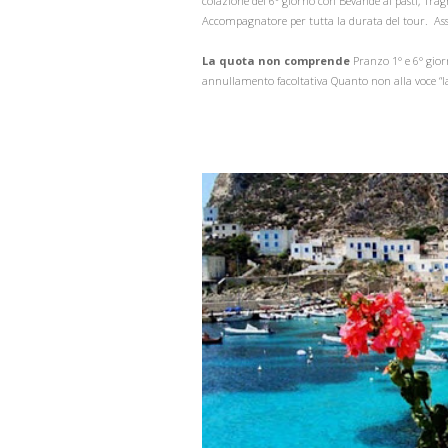
colazione del 6° giorno con Bevande ai pasti; Tra
Accompagnatore per tutta la durata del tour. As
La quota non comprende
Pranzo 1° e 6° gior
annullamento facoltativa Quanto non alla voce “