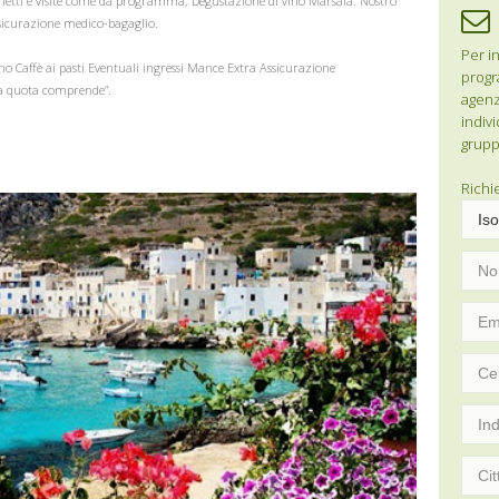
ghetti e visite come da programma; Degustazione di vino Marsala. Nostro
sicurazione medico-bagaglio.
Per in
no Caffè ai pasti Eventuali ingressi Mance Extra Assicurazione
progr
la quota comprende”.
agenzi
indivi
grupp
Richi