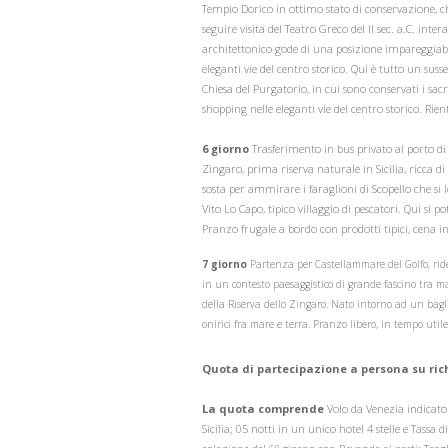
Tempio Dorico in ottimo stato di conservazione, ch
seguire visita del Teatro Greco del II sec. a.C. int
architettonico gode di una posizione impareggiabi
eleganti vie del centro storico. Qui è tutto un susseg
Chiesa del Purgatorio, in cui sono conservati i sac
shopping nelle eleganti vie del centro storico. Rie
6 giorno
Trasferimento in bus privato al porto d
Zingaro, prima riserva naturale in Sicilia, ricca di
sosta per ammirare i faraglioni di Scopello che s
Vito Lo Capo, tipico villaggio di pescatori. Qui si 
Pranzo frugale a bordo con prodotti tipici, cena in
7 giorno
Partenza per Castellammare del Golfo, ride
in un contesto paesaggistico di grande fascino tra mar
della Riserva dello Zingaro. Nato intorno ad un baglio 
onirici fra mare e terra. Pranzo libero, in tempo uti
Quota di partecipazione a persona su ri
La quota comprende
Volo da Venezia indicato 
Sicilia; 05 notti in un unico hotel 4 stelle e Tassa