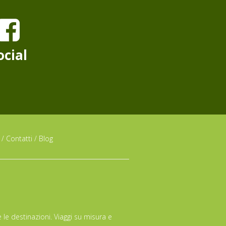
ocial
/
Contatti
/
Blog
 le destinazioni. Viaggi su misura e