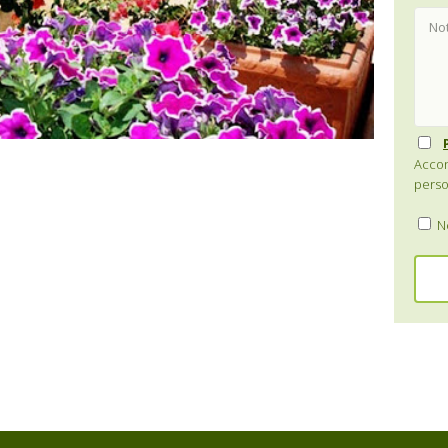
Accon
perso
Ne