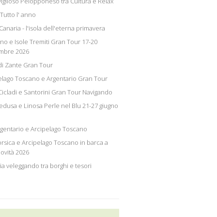
iglioso Pelopponeso tra Cultura e Relax
Tutto l' anno
anaria - l'isola dell'eterna primavera
no e Isole Tremiti Gran Tour 17-20
mbre 2026
 di Zante Gran Tour
elago Toscano e Argentario Gran Tour
 Cicladi e Santorini Gran Tour Navigando
dusa e Linosa Perle nel Blu 21-27 giugno
rgentario e Arcipelago Toscano
orsica e Arcipelago Toscano in barca a
Novità 2026
ia veleggando tra borghi e tesori