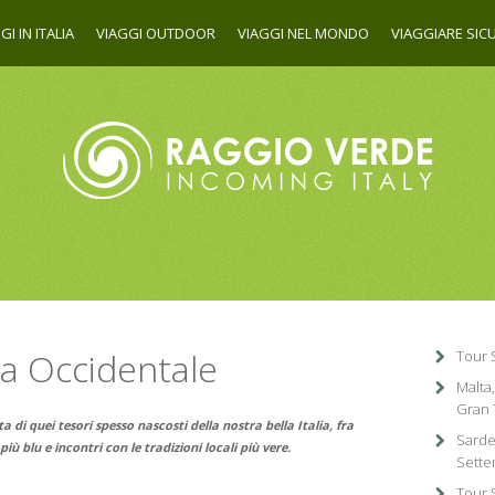
GI IN ITALIA
VIAGGI OUTDOOR
VIAGGI NEL MONDO
VIAGGIARE SICU
lia Occidentale
Tour S
Malta,
Gran 
ta di quei tesori spesso nascosti della nostra bella Italia, fra
Sarde
iù blu e incontri con le tradizioni locali più vere.
Sette
Tour S