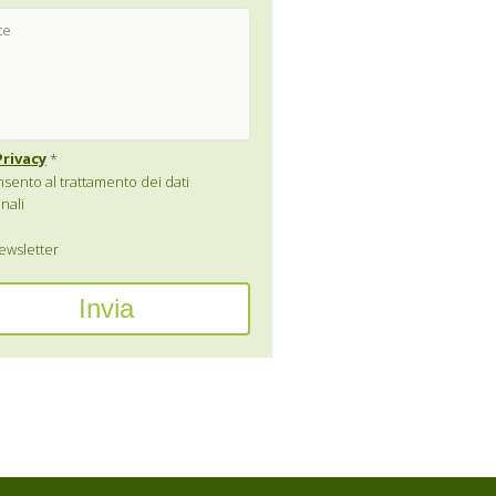
Privacy
*
sento al trattamento dei dati
nali
wsletter