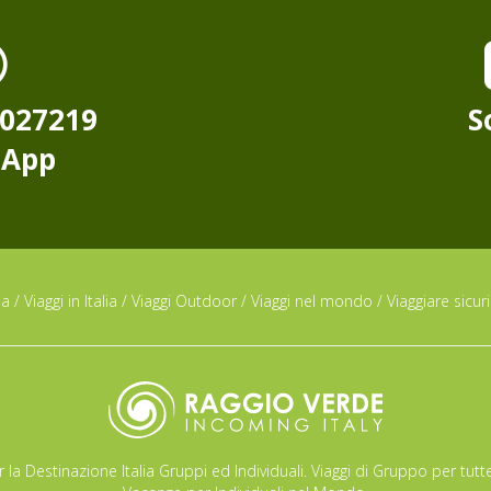
8027219
S
sApp
da
/
Viaggi in Italia
/
Viaggi Outdoor
/
Viaggi nel mondo
/
Viaggiare sicuri
 la Destinazione Italia Gruppi ed Individuali. Viaggi di Gruppo per tutte