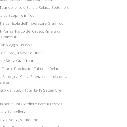
Tour delle Isole Eolie e Relax a Settembre
ca da Scoprire in Tour
d' Elba,l'Isola dell'Imperatore Gran Tour
di Ponza, Parco del Circeo, Riviera di
e Grantour
 un Viaggio, un Isola
e Cicladi, a Syros e Tinos
ale Sicilia Gran Tour
, Capri e Procida tra Cultura e Relax
a Sardegna. Costa Smeralda e Isola della
alena
gna del Sud, il Tour 12-19 Settembre
ia per i Suoi Giardini e Parchi Termali
za a Pantelleria
sola diversa, Ventotene.