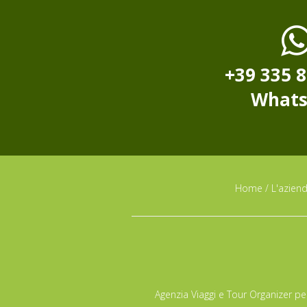
+39 335 
What
Home
/
L'azien
Agenzia Viaggi e Tour Organizer per