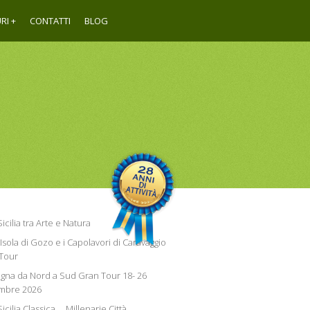
RI
CONTATTI
BLOG
icilia tra Arte e Natura
Isola di Gozo e i Capolavori di Caravaggio
Tour
gna da Nord a Sud Gran Tour 18- 26
mbre 2026
icilia Classica.... Millenarie Città