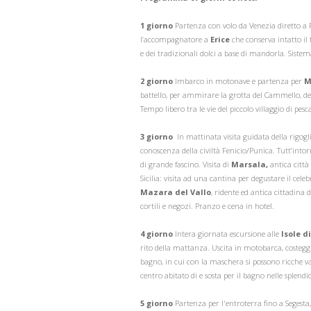
1 giorno
Partenza con volo da Venezia diretto a 
l’accompagnatore a
Erice
che conserva intatto il
e dei tradizionali dolci a base di mandorla. Sistem
2 giorno
Imbarco in motonave e partenza per
M
battello, per ammirare la grotta del Cammello, de
Tempo libero tra le vie del piccolo villaggio di pesca
3 giorno
In mattinata visita guidata della rigog
conoscenza della civiltà Fenicio/Punica. Tutt’into
di grande fascino. Visita di
Marsala,
antica città
Sicilia: visita ad una cantina per degustare il cel
Mazara del Vallo
, ridente ed antica cittadina d
cortili e negozi. Pranzo e cena in hotel.
4 giorno
Intera giornata escursione alle
Isole d
rito della mattanza. Uscita in motobarca, costeggi
bagno, in cui con la maschera si possono ricche var
centro abitato di e sosta per il bagno nelle splend
5 giorno
Partenza per l'entroterra fino a Segesta,