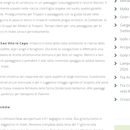
Merav
e sorge su di un’altura, in un paesaggio lussureggiante e ricco di fascino. A
eramente scavato nella roccia, conchiglia sospesa nel vuoto, questo gioiello
Malta 
le. Proseguimento per Trapani e passeggiata con la guida locale nelle
Gran C
uirsi di palazzi storici e chiese di notevole pregio artistico: la Cattedrale, la
Garga
ri Gruppi dei Misteri di Trapani. Tempo libero per una passeggiata per lo
Sette
ntro in hotel, cena e pernottamento.
Isole
i
San Vito lo Capo
, imbarco e visita della costa antistante la riserva dello
Arcip
 calette, aspri scogli e faraglioni. Durante la navigazione si effettuerà una
i levano di fronte all’omonima tonnara e per fare un bagno. Rientro a San
Isole
potrà passeggiare o prendere il sole nella rinomata spiaggia di sabbia bianca.
Lampe
 hotel.
2026
nte cittadina del trapanese dal tipico aspetto di borgo marinaro, incastonata
Tra A
e ed alture montuose, e per il suggestivo villaggio agricolo di Scopello, alle porte
Tra C
(tipica masseria fortificata della Sicilia Occidentale) borbonico, offre paesaggi
vela 
le partenza per l’aeroporto di Palermo
Croaz
chiesta
o similare,Tasse aeroportuali e 01 bagaglio in stiva; Bus granturismo in
 di soggiorno in hotel; Pensione completa dalla cena del 1° giorno alla