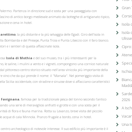
Gran 
Palermo. Partenza in direzione sud e sosta per una passeggiata con
Corsi
 fascino di antico borgo medievale animato da botteghe di artigianato tipico,
azione e cena in hotel.
Isola 
Isola 
arettimo
, la più distante e la più selvaggia delle Egadi. Giro dell’isola in
Uliss
lla Bombarda e del Presepe, Punta Troia e Punta Libeccio con il faro bianco.
tori e i sentieri di questa affascinate isola.
Cipro:
Atene 
liosa
Isola di Mothia
e del suo museo, tra i più interessanti per la
Speci
rno, le saline, i mulini a vento e i vigneti, compongono una cornice naturale
 dal pittoresco centro storico situato nell'area vinicola più importante della
Ischia
ebre vino che da qui prende il nome: il "Marsala". Nel pomeriggio visita di
Bianc
ella Sicilia occidentale, con stradine e sinuose dove si affacciano caratteristici
Madd
Sarde
i Favignana
, famosa per la tradizionale pesca del tonno secondo l’antico
2026
ando una serie di meravigliosi anfratti e grotte e con una sosta per il
A Isch
iteà di flora e fauna marina. Rotta su Levanzo, breve visita del piccolo
Vacan
ide acque di cala Minnola. Pranzo frugale a bordo, cena in hotel.
Una I
 centro archeologico di notevole interesse. Il suo edificio più importante è il