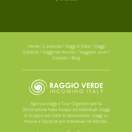
Home
/
L'azienda
/
Viaggi in Italia
/
Viaggi
Outdoor
/
Viaggi nel mondo
/
Viaggiare sicuri
/
Contatti
/
Blog
Agenzia Viaggi e Tour Organizer per la
Destinazione Italia Gruppi ed Individuali. Viaggi
di Gruppo per tutte le destinazioni. Viaggi su
misura e Vacanze per Individuali nel Mondo.