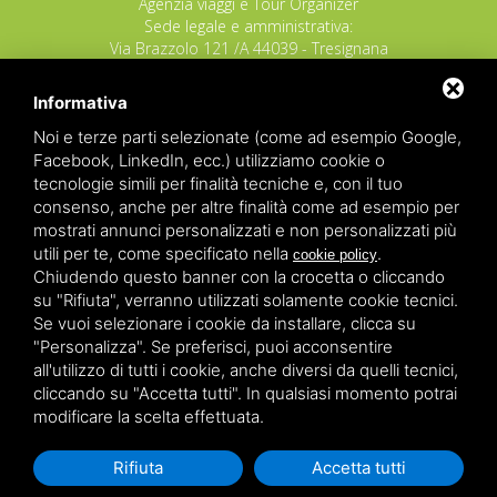
Agenzia viaggi e Tour Organizer
Sede legale e amministrativa:
Via Brazzolo 121 /A 44039 - Tresignana
(Provincia di Ferrara) - Italia
Tel.
+39 335 8027219
Informativa
E-mail:
info@raggioverde.net
Noi e terze parti selezionate (come ad esempio Google,
POLIZZA RESPONSABILITA' CIVILE REVO N.
Facebook, LinkedIn, ecc.) utilizziamo cookie o
OX00020791 valida dal 12/11/2025 al
tecnologie simili per finalità tecniche e, con il tuo
12/11/2026
consenso, anche per altre finalità come ad esempio per
POLIZZA FONDO GARANZIA INSOLVENZA
mostrati annunci personalizzati e non personalizzati più
REVO N. OX00043679 valida dal 03/03/26 al
utili per te, come specificato nella
.
cookie policy
03/03/27
Chiudendo questo banner con la crocetta o cliccando
su "Rifiuta", verranno utilizzati solamente cookie tecnici.
Copyrights – 2026
Raggio Verde Incoming Italy
by
Raggio
Se vuoi selezionare i cookie da installare, clicca su
Verde Incoming Italy di Nagliati dott.ssa Ilaria –
Deltacommerce srl
All rights reserved.
"Personalizza". Se preferisci, puoi acconsentire
Partita IVA 01428530388 - C.F NGLLRI66L56D548L - Numero
all'utilizzo di tutti i cookie, anche diversi da quelli tecnici,
REA - Camera di Commercio Ferrara 166627/1998 Licenza
agenzia di viaggio: autorizzazione Provincia di Ferrara n.
cliccando su "Accetta tutti". In qualsiasi momento potrai
102131 del 02 Dicembre 2008 -
Sitemap
-
Privacy
-
Legal
modificare la scelta effettuata.
Rifiuta
Accetta tutti