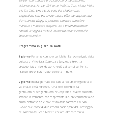
Sei giorni per scoprire una piccola perla mediterranea,
visitando luoghi imperdibili come Valletta, Gozo, Mosta, Mdina
e le Tre Città. Una piccola perla del Mediterraneo.
Leggendaria isola dei cavalieri, Malta offre meravigliose città
d'arte, antichi villaggi di pescatori, luminose atmosfere
marinare e maestose scogliere, veri e propri monumenti
naturali. Il viaggio a Malta è un tour tra tesori e colori che
lasciano stupefatti.
Programma 06 giorni 05 notti
1 giorno
Partenza con volo per Malta. Nel pomeriggio visita
guidata di Vittoriosa, Cospicua e Senglea, le tre città
protagoniste di vicende storiche già dai tempi dei Fenici.
Pranzo libero. Sistemazione e cena in hotel.
2 giorno
Intera giornata dedicata all’escursione guidata di
Valletta, la città-fortezza, "Una città costruita da
gentiluomini per gentiluomini", capitale di Malta: pulsante,
sempre in fermento, che rappresenta il cuore commerciale e
amministrativo delle isole. Visita della cattedrale di San
Giovanni, custode di due straordinarie opere del Caravaggio,
del palazzo dei Gran Maestri che attualmente ospita il