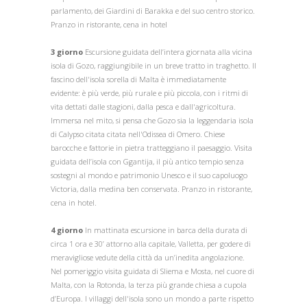
parlamento, dei Giardini di Barakka e del suo centro storico.
Pranzo in ristorante, cena in hotel
3 giorno
Escursione guidata dell’intera giornata alla vicina
isola di Gozo, raggiungibile in un breve tratto in traghetto. Il
fascino dell'isola sorella di Malta è immediatamente
evidente: è più verde, più rurale e più piccola, con i ritmi di
vita dettati dalle stagioni, dalla pesca e dall'agricoltura.
Immersa nel mito, si pensa che Gozo sia la leggendaria isola
di Calypso citata citata nell'Odissea di Omero. Chiese
barocche e fattorie in pietra tratteggiano il paesaggio. Visita
guidata dell’isola con Ggantija, il più antico tempio senza
sostegni al mondo e patrimonio Unesco e il suo capoluogo
Victoria, dalla medina ben conservata. Pranzo in ristorante,
cena in hotel.
4 giorno
In mattinata escursione in barca della durata di
circa 1 ora e 30’ attorno alla capitale, Valletta, per godere di
meravigliose vedute della città da un’inedita angolazione.
Nel pomeriggio visita guidata di Sliema e Mosta, nel cuore di
Malta, con la Rotonda, la terza più grande chiesa a cupola
d’Europa. I villaggi dell'isola sono un mondo a parte rispetto