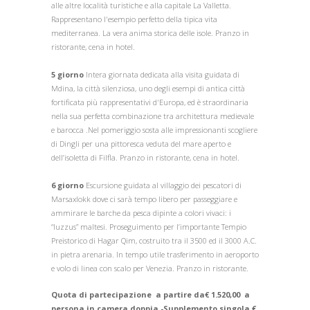
alle altre località turistiche e alla capitale La Valletta.
Rappresentano l'esempio perfetto della tipica vita
mediterranea. La vera anima storica delle isole. Pranzo in
ristorante, cena in hotel.
5 giorno
Intera giornata dedicata alla visita guidata di
Mdina, la città silenziosa, uno degli esempi di antica città
fortificata più rappresentativi d'Europa, ed è straordinaria
nella sua perfetta combinazione tra architettura medievale
e barocca .Nel pomeriggio sosta alle impressionanti scogliere
di Dingli per una pittoresca veduta del mare aperto e
dell’isoletta di Filfla. Pranzo in ristorante, cena in hotel.
6 giorno
Escursione guidata al villaggio dei pescatori di
Marsaxlokk dove ci sarà tempo libero per passeggiare e
ammirare le barche da pesca dipinte a colori vivaci: i
“luzzus” maltesi. Proseguimento per l’importante Tempio
Preistorico di Hagar Qim, costruito tra il 3500 ed il 3000 A.C.
in pietra arenaria. In tempo utile trasferimento in aeroporto
e volo di linea con scalo per Venezia. Pranzo in ristorante
.
Quota di partecipazione a partire da€ 1.520,00 a
persona in camera doppia -Supplemento singola €