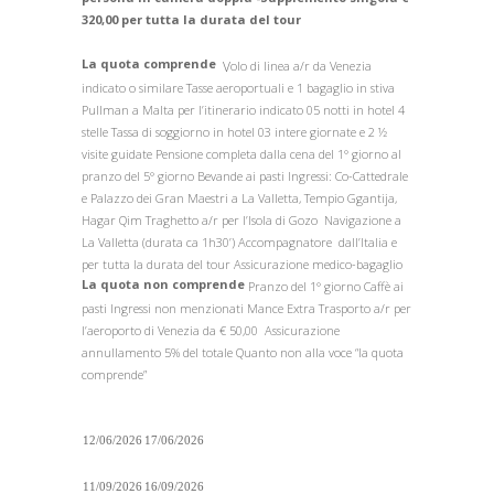
320,00 per tutta la durata del tour
La quota comprende
V
olo di linea a/r da Venezia
indicato o similare Tasse aeroportuali e 1 bagaglio in stiva
Pullman a Malta per l’itinerario indicato 05 notti in hotel 4
stelle Tassa di soggiorno in hotel 03 intere giornate e 2 ½
visite guidate Pensione completa dalla cena del 1° giorno al
pranzo del 5° giorno Bevande ai pasti Ingressi: Co-Cattedrale
e Palazzo dei Gran Maestri a La Valletta, Tempio Ggantija,
Hagar Qim Traghetto a/r per l’Isola di Gozo Navigazione a
La Valletta (durata ca 1h30’) Accompagnatore dall’Italia e
per tutta la durata del tour Assicurazione medico-bagaglio
La quota non comprende
Pranzo del 1° giorno Caffè ai
pasti Ingressi non menzionati Mance Extra Trasporto a/r per
l’aeroporto di Venezia da € 50,00 Assicurazione
annullamento 5% del totale Quanto non alla voce “la quota
comprende”
12/06/2026
17/06/2026
11/09/2026
16/09/2026