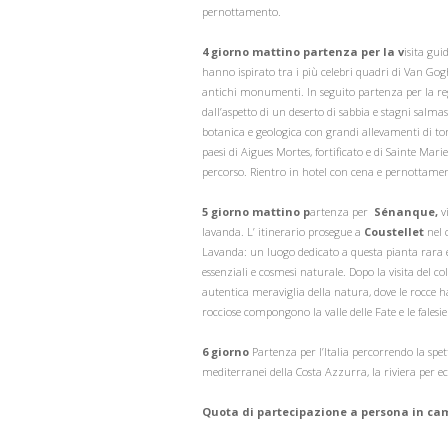
pernottamento.
4 giorno mattino
partenza per la
v
isita gu
hanno ispirato tra i più celebri quadri di Van Gogh (
antichi monumenti. In seguito partenza per la r
dall’aspetto di un deserto di sabbia e stagni salmas
botanica e geologica con grandi allevamenti di tori
paesi di Aigues Mortes, fortificato e di Sainte Mar
percorso. Rientro in hotel con cena e pernottame
5 giorno mattino
p
artenza per
Sénanque,
v
lavanda. L’ itinerario prosegue a
Coustellet
nel 
Lavanda: un luogo dedicato a questa pianta rara e be
essenziali e cosmesi naturale. Dopo la visita del c
autentica meraviglia della natura, dove le rocce h
rocciose compongono la valle delle Fate e le falesi
6 giorno
Partenza per l’Italia percorrendo la spe
mediterranei della Costa Azzurra, la riviera per ec
Quota di partecipazione a persona in c