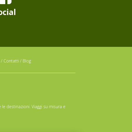
ocial
/
Contatti
/
Blog
 le destinazioni. Viaggi su misura e