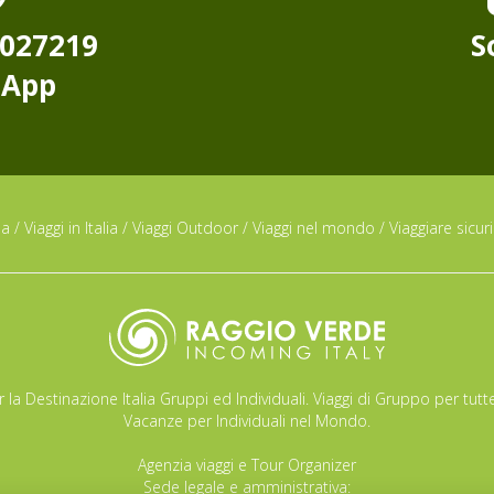
8027219
S
sApp
da
/
Viaggi in Italia
/
Viaggi Outdoor
/
Viaggi nel mondo
/
Viaggiare sicuri
 la Destinazione Italia Gruppi ed Individuali. Viaggi di Gruppo per tutte
Vacanze per Individuali nel Mondo.
Agenzia viaggi e Tour Organizer
Sede legale e amministrativa: