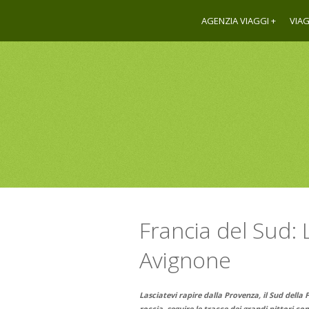
AGENZIA VIAGGI
VIAG
Francia del Sud: 
Avignone
Lasciatevi rapire dalla Provenza, il Sud della F
roccia, seguire le tracce dei grandi pittori 