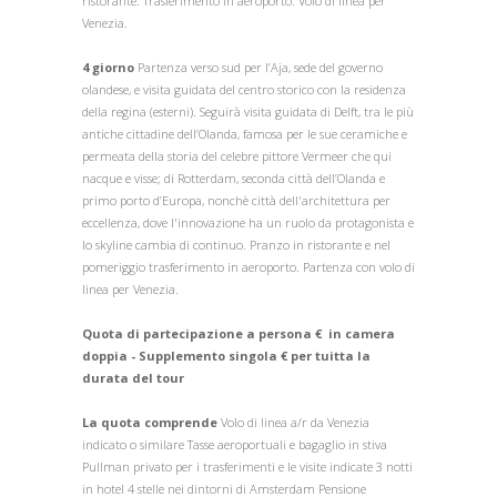
ristorante. Trasferimento in aeroporto. Volo di linea per
Venezia.
4 giorno
Partenza verso sud per l’Aja, sede del governo
olandese, e visita guidata del centro storico con la residenza
della regina (esterni). Seguirà visita guidata di Delft, tra le più
antiche cittadine dell’Olanda, famosa per le sue ceramiche e
permeata della storia del celebre pittore Vermeer che qui
nacque e visse; di Rotterdam, seconda città dell’Olanda e
primo porto d’Europa, nonchè città dell'architettura per
eccellenza, dove l'innovazione ha un ruolo da protagonista e
lo skyline cambia di continuo. Pranzo in ristorante e nel
pomeriggio trasferimento in aeroporto. Partenza con volo di
linea per Venezia.
Quota di partecipazione a persona € in camera
doppia - Supplemento singola € per tuitta la
durata del tour
La quota comprende
Volo di linea a/r da Venezia
indicato o similare Tasse aeroportuali e bagaglio in stiva
Pullman privato per i trasferimenti e le visite indicate 3 notti
in hotel 4 stelle nei dintorni di Amsterdam Pensione