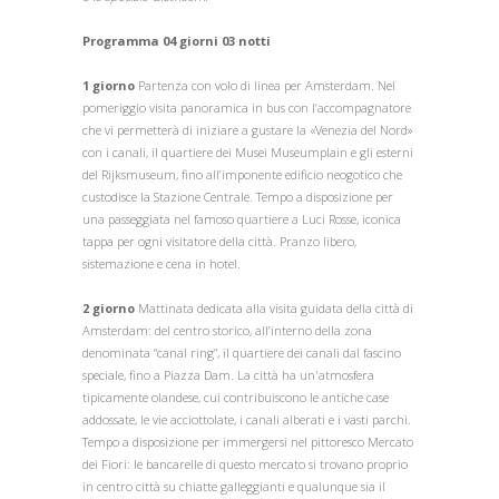
Programma 04 giorni 03 notti
1 giorno
Partenza con volo di linea per Amsterdam. Nel
pomeriggio visita panoramica in bus con l’accompagnatore
che vi permetterà di iniziare a gustare la «Venezia del Nord»
con i canali, il quartiere dei Musei Museumplain e gli esterni
del Rijksmuseum, fino all’imponente edificio neogotico che
custodisce la Stazione Centrale. Tempo a disposizione per
una passeggiata nel famoso quartiere a Luci Rosse, iconica
tappa per ogni visitatore della città. Pranzo libero,
sistemazione e cena in hotel.
2 giorno
Mattinata dedicata alla visita guidata della città di
Amsterdam: del centro storico, all’interno della zona
denominata “canal ring”, il quartiere dei canali dal fascino
speciale, fino a Piazza Dam. La città ha un'atmosfera
tipicamente olandese, cui contribuiscono le antiche case
addossate, le vie acciottolate, i canali alberati e i vasti parchi.
Tempo a disposizione per immergersi nel pittoresco Mercato
dei Fiori: le bancarelle di questo mercato si trovano proprio
in centro città su chiatte galleggianti e qualunque sia il