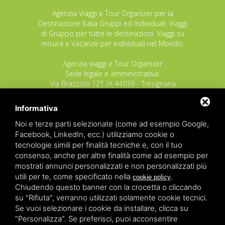
Agenzia Viaggi e Tour Organizer per la
Destinazione Italia Gruppi ed Individuali. Viaggi
di Gruppo per tutte le destinazioni. Viaggi su
misura e Vacanze per Individuali nel Mondo.
Agenzia viaggi e Tour Organizer
Sede legale e amministrativa:
Via Brazzolo 121 /A 44039 - Tresignana
(Provincia di Ferrara) - Italia
Tel.
+39 335 8027219
Informativa
E-mail:
info@raggioverde.net
Noi e terze parti selezionate (come ad esempio Google,
POLIZZA RESPONSABILITA' CIVILE REVO N.
Facebook, LinkedIn, ecc.) utilizziamo cookie o
OX00020791 valida dal 12/11/2025 al
tecnologie simili per finalità tecniche e, con il tuo
12/11/2026
consenso, anche per altre finalità come ad esempio per
POLIZZA FONDO GARANZIA INSOLVENZA
mostrati annunci personalizzati e non personalizzati più
REVO N. OX00043679 valida dal 03/03/26 al
utili per te, come specificato nella
.
cookie policy
03/03/27
Chiudendo questo banner con la crocetta o cliccando
su "Rifiuta", verranno utilizzati solamente cookie tecnici.
Copyrights – 2026
Raggio Verde Incoming Italy
by
Raggio
Se vuoi selezionare i cookie da installare, clicca su
Verde Incoming Italy di Nagliati dott.ssa Ilaria –
Deltacommerce srl
All rights reserved.
"Personalizza". Se preferisci, puoi acconsentire
Partita IVA 01428530388 - C.F NGLLRI66L56D548L - Numero