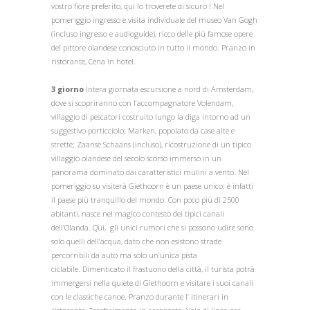
vostro fiore preferito, qui lo troverete di sicuro ! Nel
pomeriggio ingresso e visita individuale del museo Van Gogh
(incluso ingresso e audioguide), ricco delle più famose opere
del pittore olandese conosciuto in tutto il mondo. Pranzo in
ristorante, Cena in hotel.
3
giorno
Intera giornata escursione a nord di Amsterdam,
dove si scopriranno con l’accompagnatore Volendam,
villaggio di pescatori costruito lungo la diga intorno ad un
suggestivo porticciolo; Marken, popolato da case alte e
strette; Zaanse Schaans (incluso), ricostruzione di un tipico
villaggio olandese del secolo scorso immerso in un
panorama dominato dai caratteristici mulini a vento. Nel
pomeriggio su visiterà Giethoorn è un paese unico: è infatti
il paese più tranquillo del mondo. Con poco più di 2500
abitanti, nasce nel magico contesto dei tipici canali
dell’Olanda. Qui, gli unici rumori che si possono udire sono
solo quelli dell’acqua, dato che non esistono strade
percorribili da auto ma solo un’unica pista
ciclabile. Dimenticato il frastuono della città, il turista potrà
immergersi nella quiete di Giethoorn e visitare i suoi canali
con le classiche canoe. Pranzo durante l’ itinerari in