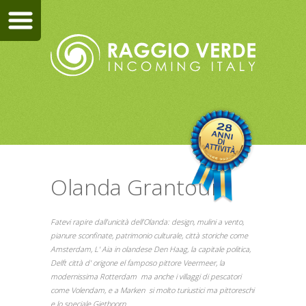
Olanda Grantour
Fatevi rapire dall’unicità dell’Olanda: design, mulini a vento,
pianure sconfinate, patrimonio culturale, città storiche come
Amsterdam, L' Aia in olandese Den Haag, la capitale politica,
Delft città d' origone el famposo pittore Veermeer, la
modernissima Rotterdam ma anche i villaggi di pescatori
come Volendam, e a Marken si molto turiustici ma pittoreschi
e lo speciale Giethoorn.