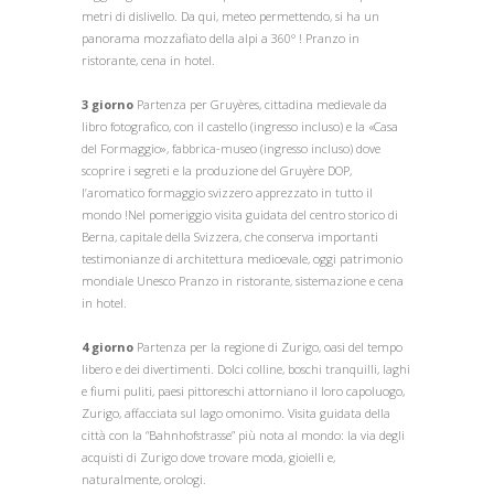
metri di dislivello. Da qui, meteo permettendo, si ha un
panorama mozzafiato della alpi a 360° ! Pranzo in
ristorante, cena in hotel.
3 giorno
Partenza per Gruyères, cittadina medievale da
libro fotografico, con il castello (ingresso incluso) e la «Casa
del Formaggio», fabbrica-museo (ingresso incluso) dove
scoprire i segreti e la produzione del Gruyère DOP,
l’aromatico formaggio svizzero apprezzato in tutto il
mondo !Nel pomeriggio visita guidata del centro storico di
Berna, capitale della Svizzera, che conserva importanti
testimonianze di architettura medioevale, oggi patrimonio
mondiale Unesco Pranzo in ristorante, sistemazione e cena
in hotel.
4 giorno
Partenza per la regione di Zurigo, oasi del tempo
libero e dei divertimenti. Dolci colline, boschi tranquilli, laghi
e fiumi puliti, paesi pittoreschi attorniano il loro capoluogo,
Zurigo, affacciata sul lago omonimo. Visita guidata della
città con la “Bahnhofstrasse” più nota al mondo: la via degli
acquisti di Zurigo dove trovare moda, gioielli e,
naturalmente, orologi.