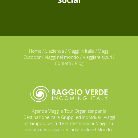
Social
Home
/
L'azienda
/
Viaggi in Italia
/
Viaggi
Outdoor
/
Viaggi nel mondo
/
Viaggiare sicuri
/
Contatti
/
Blog
Agenzia Viaggi e Tour Organizer per la
Destinazione Italia Gruppi ed Individuali. Viaggi
di Gruppo per tutte le destinazioni. Viaggi su
misura e Vacanze per Individuali nel Mondo.