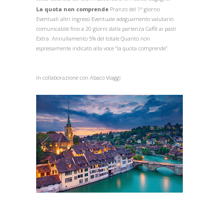
La quota non comprende
Pranzo del 1° giorno
Eventuali altri ingressi Eventuale adeguamento valutario
comunicabile fino a 20 giorni dalla partenza Caffè ai pasti
Extra Annullamento 5% del totale Quanto non
espressamente indicato alla voce “la quota comprende”.
In collaborazione con Abaco Viaggi
1
/
1