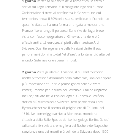
1 giorno
Partenza alla volta della romantica Svizzera e
arrivo sul Lago Lemano. E’ il maggiore lago dell’Europa
Occidentale e si trova al confine tra la Svizzera, nel cui
territorio si trova il 60% della sua superficie, e la Francia. Lo
specchio d’acqua ha una forma allungata a mezza luna.
Pranzo libero lungo il percorso. Sulle rive del lago, breve
visita con l’accompagnatore di Ginevra, una delle più
affascinanti città europee, ai piedi delle maestose Alpi
Svizzere. Quartiere generale delle Nazioni Unite, il suo
panorama è dominato dal “Jet d'eau”, la fontana più alta del
mondo. Sistemazione e cena in hotel.
2 giorno
Visita guidata di Losanna, il cui centro storico
molto pittoresco è dominato dalla cattedrale, una delle opere
più impressionanti in stile primo gotico della Svizzera.
Proseguimento per la visita del Castello di Chillon (ingresso
incluso): situato nella riva del lago di Ginevra, è l'edificio
storico più visitato della Svizzera, reso popolare da Lord
Byron, che scrisse il poema «Il prigioniero di Chillon» nel
1816. Nel pomeriggio arrivo a Montreux, mondana
cittadina della Belle Èpoque dal bel lungolago fiorito. Da qui
salita sulla ferrovia a cremagliera del Rochers-de-Naye, che
raggiunge uno dei monti più belli della Svizzera dopo 1600