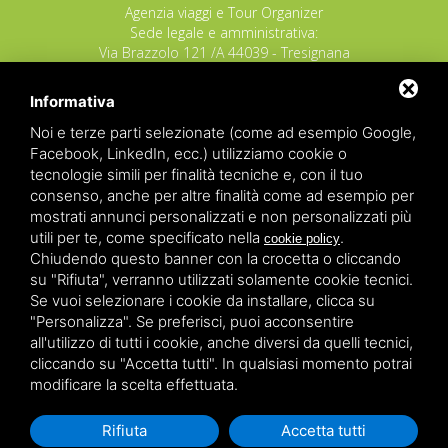
Agenzia viaggi e Tour Organizer
Sede legale e amministrativa:
Via Brazzolo 121 /A 44039 - Tresignana
(Provincia di Ferrara) - Italia
Tel.
+39 335 8027219
Informativa
E-mail:
info@raggioverde.net
Noi e terze parti selezionate (come ad esempio Google,
POLIZZA RESPONSABILITA' CIVILE REVO N.
Facebook, LinkedIn, ecc.) utilizziamo cookie o
OX00020791 valida dal 12/11/2025 al
tecnologie simili per finalità tecniche e, con il tuo
12/11/2026
consenso, anche per altre finalità come ad esempio per
POLIZZA FONDO GARANZIA INSOLVENZA
mostrati annunci personalizzati e non personalizzati più
REVO N. OX00043679 valida dal 03/03/26 al
utili per te, come specificato nella
.
cookie policy
03/03/27
Chiudendo questo banner con la crocetta o cliccando
su "Rifiuta", verranno utilizzati solamente cookie tecnici.
Copyrights – 2026
Raggio Verde Incoming Italy
by
Raggio
Se vuoi selezionare i cookie da installare, clicca su
Verde Incoming Italy di Nagliati dott.ssa Ilaria –
Deltacommerce srl
All rights reserved.
"Personalizza". Se preferisci, puoi acconsentire
Partita IVA 01428530388 - C.F NGLLRI66L56D548L - Numero
all'utilizzo di tutti i cookie, anche diversi da quelli tecnici,
REA - Camera di Commercio Ferrara 166627/1998 Licenza
agenzia di viaggio: autorizzazione Provincia di Ferrara n.
cliccando su "Accetta tutti". In qualsiasi momento potrai
102131 del 02 Dicembre 2008 -
Sitemap
-
Privacy
-
Legal
modificare la scelta effettuata.
Rifiuta
Accetta tutti