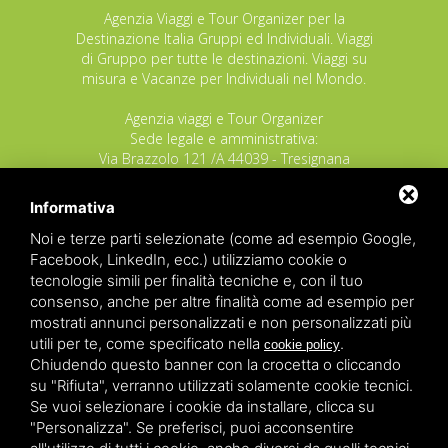
Agenzia Viaggi e Tour Organizer per la
Destinazione Italia Gruppi ed Individuali. Viaggi
di Gruppo per tutte le destinazioni. Viaggi su
misura e Vacanze per Individuali nel Mondo.
Agenzia viaggi e Tour Organizer
Sede legale e amministrativa:
Via Brazzolo 121 /A 44039 - Tresignana
(Provincia di Ferrara) - Italia
Tel.
+39 335 8027219
Informativa
E-mail:
info@raggioverde.net
Noi e terze parti selezionate (come ad esempio Google,
POLIZZA RESPONSABILITA' CIVILE REVO N.
Facebook, LinkedIn, ecc.) utilizziamo cookie o
OX00020791 valida dal 12/11/2025 al
tecnologie simili per finalità tecniche e, con il tuo
12/11/2026
consenso, anche per altre finalità come ad esempio per
POLIZZA FONDO GARANZIA INSOLVENZA
mostrati annunci personalizzati e non personalizzati più
REVO N. OX00043679 valida dal 03/03/26 al
utili per te, come specificato nella
.
cookie policy
03/03/27
Chiudendo questo banner con la crocetta o cliccando
su "Rifiuta", verranno utilizzati solamente cookie tecnici.
Copyrights – 2026
Raggio Verde Incoming Italy
by
Raggio
Se vuoi selezionare i cookie da installare, clicca su
Verde Incoming Italy di Nagliati dott.ssa Ilaria –
Deltacommerce srl
All rights reserved.
"Personalizza". Se preferisci, puoi acconsentire
Partita IVA 01428530388 - C.F NGLLRI66L56D548L - Numero