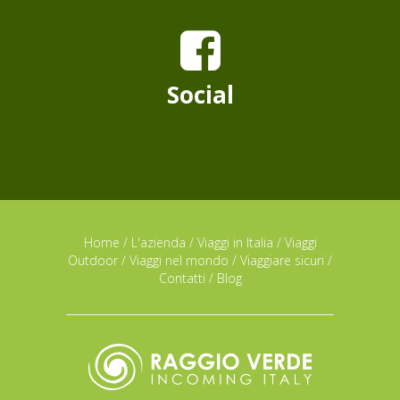
Social
Home
/
L'azienda
/
Viaggi in Italia
/
Viaggi
Outdoor
/
Viaggi nel mondo
/
Viaggiare sicuri
/
Contatti
/
Blog