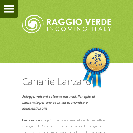
Canarie Lanzarote
Spiagge, vulcani e riserve naturali: il meglio di
Lanzarote per una vacanza economica e
indimenticabile
Lanzarote
è la più orientale e una delle isole più belle e
selvagge delle Canarie. Di certo, quella con la maggiore
quantità di siti culturali legati alle bellezze del paesaggio, che