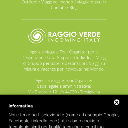
Outdoor
/
Viaggi nel mondo
/
Viaggiare sicuri
/
Contatti
/
Blog
Agenzia Viaggi e Tour Organizer per la
Destinazione Italia Gruppi ed Individuali. Viaggi
di Gruppo per tutte le destinazioni. Viaggi su
misura e Vacanze per Individuali nel Mondo.
Agenzia viaggi e Tour Organizer
Sede legale e amministrativa:
Via Brazzolo 121 /A 44039 - Tresignana
(Provincia di Ferrara) - Italia
Tel.
+39 335 8027219
Informativa
E-mail:
info@raggioverde.net
Noi e terze parti selezionate (come ad esempio Google,
POLIZZA RESPONSABILITA' CIVILE REVO N.
Facebook, LinkedIn, ecc.) utilizziamo cookie o
OX00020791 valida dal 12/11/2025 al
tecnologie simili per finalità tecniche e, con il tuo