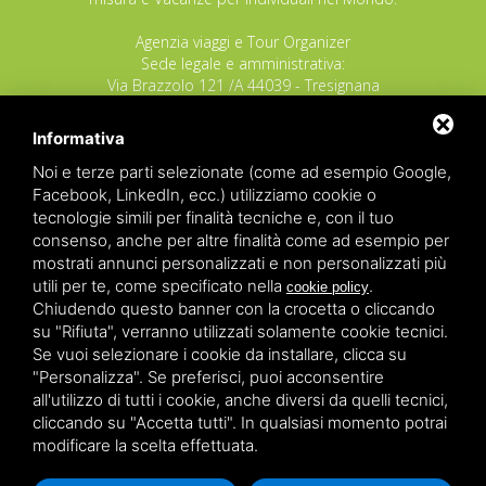
Agenzia viaggi e Tour Organizer
Sede legale e amministrativa:
Via Brazzolo 121 /A 44039 - Tresignana
(Provincia di Ferrara) - Italia
Tel.
+39 335 8027219
Informativa
E-mail:
info@raggioverde.net
Noi e terze parti selezionate (come ad esempio Google,
POLIZZA RESPONSABILITA' CIVILE REVO N.
Facebook, LinkedIn, ecc.) utilizziamo cookie o
OX00020791 valida dal 12/11/2025 al
tecnologie simili per finalità tecniche e, con il tuo
12/11/2026
consenso, anche per altre finalità come ad esempio per
POLIZZA FONDO GARANZIA INSOLVENZA
mostrati annunci personalizzati e non personalizzati più
REVO N. OX00043679 valida dal 03/03/26 al
utili per te, come specificato nella
.
cookie policy
03/03/27
Chiudendo questo banner con la crocetta o cliccando
su "Rifiuta", verranno utilizzati solamente cookie tecnici.
Copyrights – 2026
Raggio Verde Incoming Italy
by
Raggio
Se vuoi selezionare i cookie da installare, clicca su
Verde Incoming Italy di Nagliati dott.ssa Ilaria –
Deltacommerce srl
All rights reserved.
"Personalizza". Se preferisci, puoi acconsentire
Partita IVA 01428530388 - C.F NGLLRI66L56D548L - Numero
all'utilizzo di tutti i cookie, anche diversi da quelli tecnici,
REA - Camera di Commercio Ferrara 166627/1998 Licenza
agenzia di viaggio: autorizzazione Provincia di Ferrara n.
cliccando su "Accetta tutti". In qualsiasi momento potrai
102131 del 02 Dicembre 2008 -
Sitemap
-
Privacy
-
Legal
modificare la scelta effettuata.