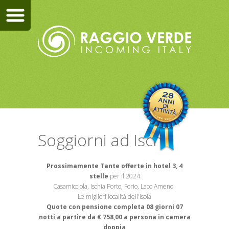
Soggiorni ad Ischia
Prossimamente Tante offerte in hotel 3, 4
stelle
per il 2024
Casamicciola, Ischia Porto, Forio, Laco Ameno
Le migliori località dell'Isola
Quote con pensione completa 08 giorni 07
notti a partire da € 758,00 a persona in camera
doppia