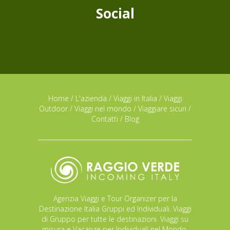
Social
Home
/
L'azienda
/
Viaggi in Italia
/
Viaggi
Outdoor
/
Viaggi nel mondo
/
Viaggiare sicuri
/
Contatti
/
Blog
Agenzia Viaggi e Tour Organizer per la
Destinazione Italia Gruppi ed Individuali. Viaggi
di Gruppo per tutte le destinazioni. Viaggi su
misura e Vacanze per Individuali nel Mondo.