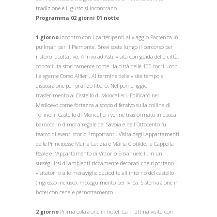
tradizione e il gusto si incontrano
Programma 02 giorni 01 notte
1 giorno
Incontro con i partecipanti al viaggio.Partenza in
pullman per il Piemonte. Brevi soste lungo il percorso per
ristoro facoltativo. Arrivo ad Asti, visita con guida della città,
conosciuta storicamente come "la città delle 100 torri", con
l'elegante Corso Alfieri. Al termine delle visite tempo a
disposizione per pranzo libero. Nel pomeriggio
trasferimento al Castello di Moncalieri. Edificato nel
Medioevo come fortezza a scopo difensivo sulla collina di
Torino, il Castello di Moncalieri venne trasformato in epoca
barocca in dimora regale dei Savoia e nell'Ottocento fu
teatro di eventi storici importanti. Visita degli Appartamenti
delle Principesse Maria Letizia e Maria Clotilde, la Cappella
Reale e l'Appartamento di Vittorio Emanuele II, in un
susseguirsi di ambienti riccamente decorati che riportano i
visitatori tra le meraviglie custodite all'interno del castello
(ingresso incluso). Proseguimento per Ivrea. Sistemazione in
hotel con cena e pernottamento.
2 giorno
Prima colazione in hotel. La mattina visita con