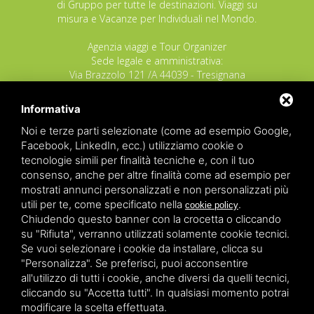
di Gruppo per tutte le destinazioni. Viaggi su
misura e Vacanze per Individuali nel Mondo.
Agenzia viaggi e Tour Organizer
Sede legale e amministrativa:
Via Brazzolo 121 /A 44039 - Tresignana
(Provincia di Ferrara) - Italia
Tel.
+39 335 8027219
Informativa
E-mail:
info@raggioverde.net
Noi e terze parti selezionate (come ad esempio Google,
POLIZZA RESPONSABILITA' CIVILE REVO N.
Facebook, LinkedIn, ecc.) utilizziamo cookie o
OX00020791 valida dal 12/11/2025 al
tecnologie simili per finalità tecniche e, con il tuo
12/11/2026
consenso, anche per altre finalità come ad esempio per
POLIZZA FONDO GARANZIA INSOLVENZA
mostrati annunci personalizzati e non personalizzati più
REVO N. OX00043679 valida dal 03/03/26 al
utili per te, come specificato nella
.
cookie policy
03/03/27
Chiudendo questo banner con la crocetta o cliccando
su "Rifiuta", verranno utilizzati solamente cookie tecnici.
Copyrights – 2026
Raggio Verde Incoming Italy
by
Raggio
Se vuoi selezionare i cookie da installare, clicca su
Verde Incoming Italy di Nagliati dott.ssa Ilaria –
Deltacommerce srl
All rights reserved.
"Personalizza". Se preferisci, puoi acconsentire
Partita IVA 01428530388 - C.F NGLLRI66L56D548L - Numero
all'utilizzo di tutti i cookie, anche diversi da quelli tecnici,
REA - Camera di Commercio Ferrara 166627/1998 Licenza
agenzia di viaggio: autorizzazione Provincia di Ferrara n.
cliccando su "Accetta tutti". In qualsiasi momento potrai
102131 del 02 Dicembre 2008 -
Sitemap
-
Privacy
-
Legal
modificare la scelta effettuata.