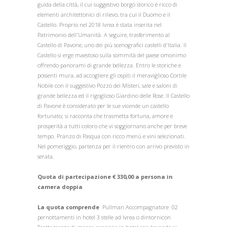
guida della città, il cui suggestivo borgo storico è ricco di
elementi architettonici di rilievo, tra cui il Duomo e il
Castello. Proprio nel 2018 Ivrea è stata inserita nel
Patrimonio dell'Umanità. A seguire, trasferimento al
Castello di Pavone, uno dei più scenografici castelli d'Italia. Il
Castello si erge maestoso sulla sommità del paese omonimo
offrendo panorami di grande bellezza. Entro le storiche e
possenti mura, ad accogliere gli ospiti il meraviglioso Cortile
Nobile con il suggestivo Pozzo dei Misteri, sale e saloni di
grande bellezza ed il rigoglioso Giardino delle Rose. Il Castello
di Pavone è considerato per le sue vicende un castello
fortunato; si racconta che trasmetta fortuna, amore e
prosperità a tutti coloro che vi soggiornano anche per breve
tempo. Pranzo di Pasqua con ricco menù e vini selezionati.
Nel pomeriggio, partenza per il rientro con arrivo previsto in
serata.
Quota di partecipazione € 330,00 a persona in
camera doppia
La quota comprende
Pullman Accompagnatore 02
pernottamenti in hotel 3 stelle ad Ivrea o dintornicon