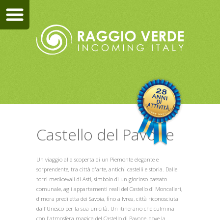
Castello del Pavone
Un viaggio alla scoperta di un Piemonte elegante e
sorprendente, tra città d'arte, antichi castelli e storia. Dalle
torri medioevali di Asti, simbolo di un glorioso passato
comunale, agli appartamenti reali del Castello di Moncalieri,
dimora prediletta dei Savoia, fino a Ivrea, città riconosciuta
dall'Unesco per la sua unicità. Un itinerario che culmina
con l'atmosfera magica del Castello di Pavone, dove la