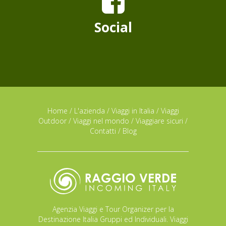
Social
Home
/
L'azienda
/
Viaggi in Italia
/
Viaggi
Outdoor
/
Viaggi nel mondo
/
Viaggiare sicuri
/
Contatti
/
Blog
Agenzia Viaggi e Tour Organizer per la
Destinazione Italia Gruppi ed Individuali. Viaggi