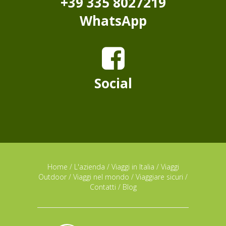
+39 335 8027219
WhatsApp
Social
Home
/
L'azienda
/
Viaggi in Italia
/
Viaggi
Outdoor
/
Viaggi nel mondo
/
Viaggiare sicuri
/
Contatti
/
Blog