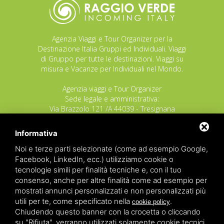
Agenzia Viaggi e Tour Organizer per la
Destinazione Italia Gruppi ed Individuali. Viaggi
di Gruppo per tutte le destinazioni. Viaggi su
misura e Vacanze per Individuali nel Mondo.
Agenzia viaggi e Tour Organizer
Sede legale e amministrativa:
Via Brazzolo 121 /A 44039 - Tresignana
(Provincia di Ferrara) - Italia
Tel.
+39 335 8027219
Informativa
E-mail:
info@raggioverde.net
Noi e terze parti selezionate (come ad esempio Google,
POLIZZA RESPONSABILITA' CIVILE REVO N.
Facebook, LinkedIn, ecc.) utilizziamo cookie o
OX00020791 valida dal 12/11/2025 al
tecnologie simili per finalità tecniche e, con il tuo
12/11/2026
consenso, anche per altre finalità come ad esempio per
POLIZZA FONDO GARANZIA INSOLVENZA
mostrati annunci personalizzati e non personalizzati più
REVO N. OX00043679 valida dal 03/03/26 al
utili per te, come specificato nella
.
cookie policy
03/03/27
Chiudendo questo banner con la crocetta o cliccando
su "Rifiuta", verranno utilizzati solamente cookie tecnici.