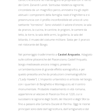
dei Conti Zanardi Landi. Sontuosa residenza signorile,
circondata da un magnifico parco, annovera tra gli ospiti
abituali i componenti della famiglia reale d'Inghilterra e si
preannuncia con il profilo inconfondibile ed unico di uno
svettante "torresino". Sono visitabili il salone d'onore, la sala
da pranzo, la cucina, le cantine, le prigioni, le camere da
letto, la torre, la sala delle armi, la galleria, la sala del
biliardo, il museo del costume militare. Sosta per il pranzo
nel ristorante del Borgo.
Nel pomeriggio trasferimento a
Castel Arquato.
Adagiato
sulle colline plioceniche del Piacenziano, Castell'Arquato,
borgo medioevale ancora integro, presenta
un'ambientazione di grande effetto scenografico, e per
questo prescelta anche da produzioni cinematografiche
("Lady Hawke"
). L'impianto urbanistico si articola nel borgo,
con i quartieri di Borghetto e Monteguzzo, ed il centro
monumentale. Probabile insediamento in età romana,
appartenne al vescovo di Piacenza fino al 1220, cui si
successero le signorie degli Scotti, dei Visconti e degli Sforza
fino a passare alla Camera Ducale di Parma. Oggi le risorse
principali sono date dall'agricoltura, dall'artigianato e dal