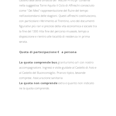
castello sede della dinastia dei “Vescovi Principi” conserva
nella suggestiva Torre Aquila il Ciclo di Affreschi conosciuto
come “ Dei Mesi” rappresentazione del fluire del tempo
nell’avvicendarsi delle stagioni. Questi affreschi costituiscono,
con particolare riferimento al Trentino, uno dei documenti
figurativi più rari e preziosi della vita economica e sociale tra
la fine del 1300 Alla fine del percorso museale, tempo a
disposizione e rientro alle località di residenza in prima
serata.
Quota di partecipazione € a persona
La quota comprende bus
granturismo a/r con nostro
accompagnatore. Ingressi e visite guidate al Castello di Avio e
al Castello del Buonconsiglio. Pranzo tipico, bevande
comprese. Assicurazione sanitaria
La quota non comprende
extra e quanto non indicato
ne la quota comprende.