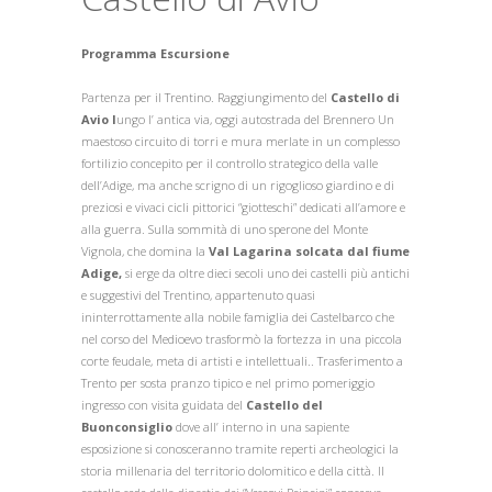
Programma Escursione
Partenza per il Trentino. Raggiungimento del
Castello di
Avio l
ungo l’ antica via, oggi autostrada del Brennero Un
maestoso circuito di torri e mura merlate in un complesso
fortilizio concepito per il controllo strategico della valle
dell’Adige, ma anche scrigno di un rigoglioso giardino e di
preziosi e vivaci cicli pittorici “giotteschi” dedicati all’amore e
alla guerra. Sulla sommità di uno sperone del Monte
Vignola, che domina la
Val Lagarina solcata dal fiume
Adige,
si erge da oltre dieci secoli uno dei castelli più antichi
e suggestivi del Trentino, appartenuto quasi
ininterrottamente alla nobile famiglia dei Castelbarco che
nel corso del Medioevo trasformò la fortezza in una piccola
corte feudale, meta di artisti e intellettuali.. Trasferimento a
Trento per sosta pranzo tipico e nel primo pomeriggio
ingresso con visita guidata del
Castello del
Buonconsiglio
dove all’ interno in una sapiente
esposizione si conosceranno tramite reperti archeologici la
storia millenaria del territorio dolomitico e della città. Il