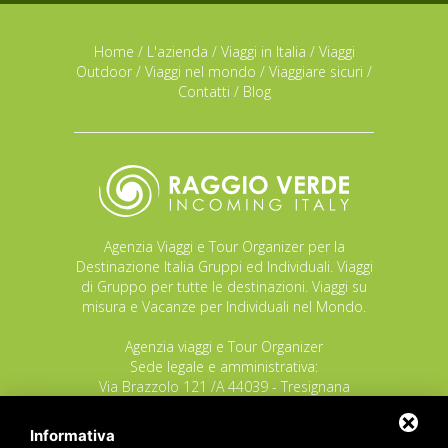
Home
/
L'azienda
/
Viaggi in Italia
/
Viaggi
Outdoor
/
Viaggi nel mondo
/
Viaggiare sicuri
/
Contatti
/
Blog
Agenzia Viaggi e Tour Organizer per la
Destinazione Italia Gruppi ed Individuali. Viaggi
di Gruppo per tutte le destinazioni. Viaggi su
misura e Vacanze per Individuali nel Mondo.
Agenzia viaggi e Tour Organizer
Sede legale e amministrativa:
Via Brazzolo 121 /A 44039 - Tresignana
(Provincia di Ferrara) - Italia
Tel.
+39 335 8027219
Informativa
E-mail:
info@raggioverde.net