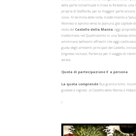
della parte conventuale si trova la foresteria, una 
propria di Staffarda, per la maggior parte ancora i
zona. Al termine delle visite, trasferimento a Saluz
Monviso si aprono verso la pianura, già capitale
visita del
Castello della Manta
, oggi proprietà
trasformata nel Quattrocento in una fastosa dimor
ammirano bellissimi affreschi che oggi costituisc
guida degli ambienti principali del Castello, inclu
(ingresso incluso). Partenza per il viaggio di rientr
serata.
Quota di partecipazione € a persona
La quota comprende
Bus granturismo. Accomp
guidate e ingressi al Castello della Manta e Abbaz
I