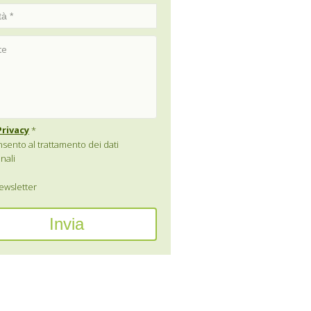
Privacy
*
sento al trattamento dei dati
nali
wsletter