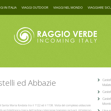
GI IN ITALIA
VIAGGI OUTDOOR
VIAGGI NEL MONDO
VIAGGIARE SICU
telli ed Abbazie
Caste
Malat
Castel
Caste
Monti 
di Santa Maria fondata tra il 1122 ed il 1138. Visita del complesso abbaziale
à architettonica tipica dell'ordine cistercense (ingresso incluso). All'esterno
Una pi