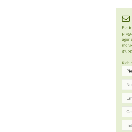
Per in
progr
agenzi
indivi
grupp
Richi