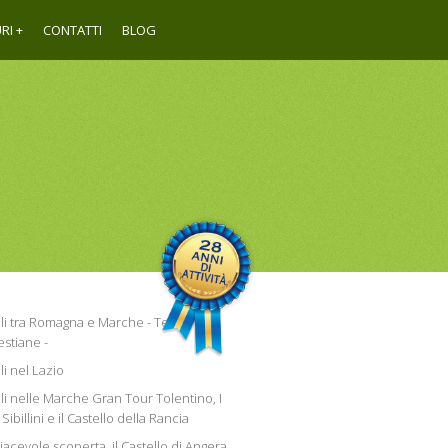
RI
CONTATTI
BLOG
lli tra Romagna e Marche - Terre
estiane -
li nel Lazio
lli nelle Marche Gran Tour Tolentino, I
Sibillini e il Castello della Rancia
acevole scoperta, il Castello di Angera