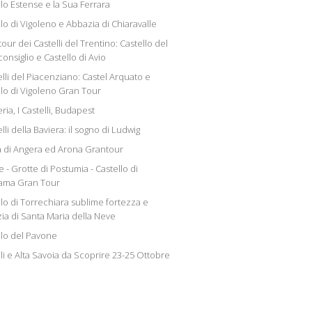
llo Estense e la Sua Ferrara
lo di Vigoleno e Abbazia di Chiaravalle
our dei Castelli del Trentino: Castello del
onsiglio e Castello di Avio
elli del Piacenziano: Castel Arquato e
llo di Vigoleno Gran Tour
ia, I Castelli, Budapest
elli della Baviera: il sogno di Ludwig
 di Angera ed Arona Grantour
e - Grotte di Postumia - Castello di
ama Gran Tour
llo di Torrechiara sublime fortezza e
ia di Santa Maria della Neve
llo del Pavone
li e Alta Savoia da Scoprire 23-25 Ottobre