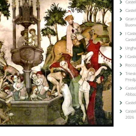
Caste
Castel
Gran t
Buonc
I Cast
Caste
Ungher
I Cast
Rocca
Triest
Predj
Caste
Abbaz
Caste
Castel
2026