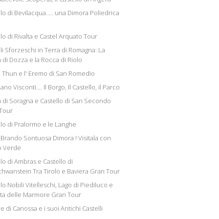
lo di Bevilacqua..... una Dimora Poliedrica
lo di Rivalta e Castel Arquato Tour
li Sforzeschi in Terra di Romagna: La
 di Dozza e la Rocca di Riolo
l Thun e l' Eremo di San Romedio
no Visconti.... Il Borgo, Il Castello, il Parco
 di Soragna e Castello di San Secondo
Tour
llo di Pralormo e le Langhe
lBrando Sontuosa Dimora ! Visitala con
o Verde
lo di Ambras e Castello di
hwanstein Tra Tirolo e Baviera Gran Tour
lo Nobili Vitelleschi, Lago di Piediluco e
ta delle Marmore Gran Tour
e di Canossa e i suoi Antichi Castelli