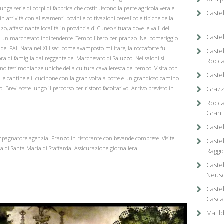
lunga serie di corpi di fabbrica che costituiscono la parte agricola vera e
Castel
n attività con allevamenti bovini e coltivazioni cerealicole tipiche della
!
zo, affascinante località in provincia di Cuneo situata dove le valli del
Castel
 di un marchesato indipendente. Tempo libero per pranzo. Nel pomeriggio
 del FAI. Nata nel XIII sec. come avamposto militare, la roccaforte fu
Castel
a di famiglia dal reggente del Marchesato di Saluzzo. Nei saloni si
Rocca
ono testimonianze uniche della cultura cavalleresca del tempo. Visita con
Caste
si le cantine e il cucinone con la gran volta a botte e un grandioso camino
o. Brevi soste lungo il percorso per ristoro facoltativo. Arrivo previsto in
Grazza
Rocca
Gran 
Caste
agnatore agenzia. Pranzo in ristorante con bevande comprese. Visite
Caste
ia di Santa Maria di Staffarda. Assicurazione giornaliera.
Raggi
Castel
Neusc
Castel
Casca
Matild