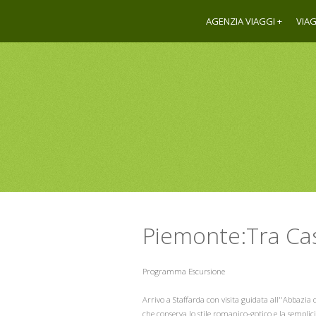
AGENZIA VIAGGI
VIAG
Piemonte:Tra Cas
Programma Escursione
Arrivo a Staffarda con visita guidata all''Abbazia 
che conserva lo stile romanico-gotico e la semplicit