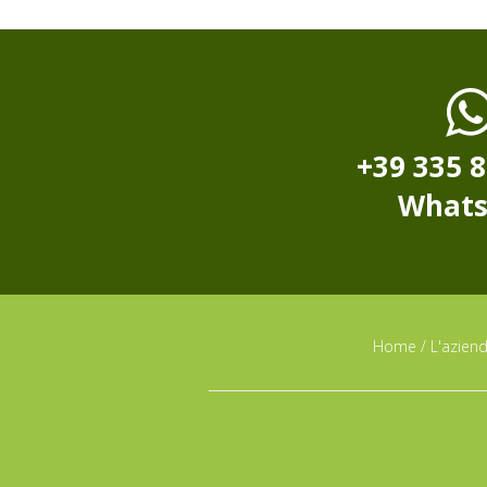
+39 335 
What
Home
/
L'azien