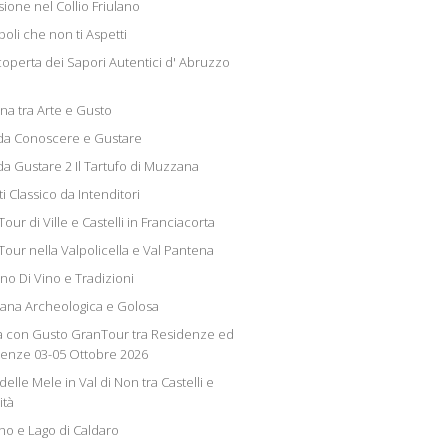
ione nel Collio Friulano
oli che non ti Aspetti
scoperta dei Sapori Autentici d' Abruzzo
a tra Arte e Gusto
i da Conoscere e Gustare
 da Gustare 2 Il Tartufo di Muzzana
i Classico da Intenditori
our di Ville e Castelli in Franciacorta
Tour nella Valpolicella e Val Pantena
no Di Vino e Tradizioni
iana Archeologica e Golosa
 con Gusto GranTour tra Residenze ed
lenze 03-05 Ottobre 2026
delle Mele in Val di Non tra Castelli e
ità
no e Lago di Caldaro