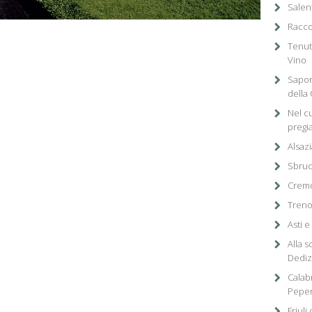
Salen
Racco
Tenuta
Vino
Sapor
della
Nel cu
pregi
Alsazi
Sbruc
Cremo
Treno
Asti e
Alla s
Dediz
Calabr
Pepe
Friul