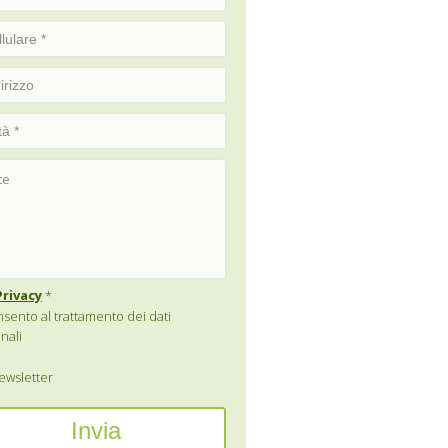
Privacy
*
sento al trattamento dei dati
nali
wsletter