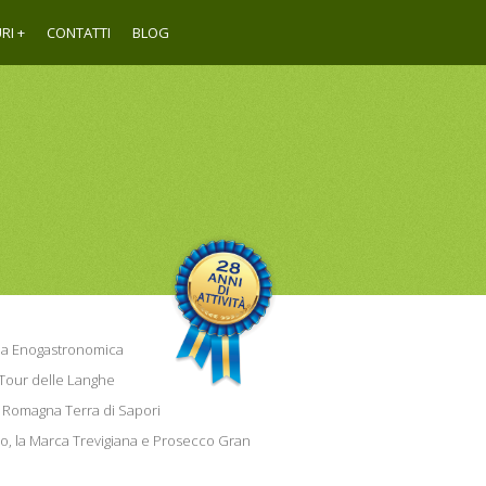
RI
CONTATTI
BLOG
a Enogastronomica
Tour delle Langhe
a Romagna Terra di Sapori
so, la Marca Trevigiana e Prosecco Gran