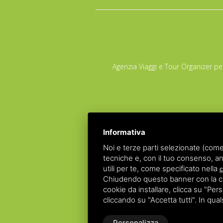
Agenzia Viaggi e Tour Organizer per
Informativa
Noi e terze parti selezionate (come
POLIZZA RE
tecniche e, con il tuo consenso, an
POLIZZA FON
utili per te, come specificato nella
c
Chiudendo questo banner con la croc
Copyrights – 2026
Raggio Verd
cookie da installare, clicca su "Perso
Partita IVA 01428530388 - C.F NGLLRI66L56D548
cliccando su "Accetta tutti". In qua
Personalizza