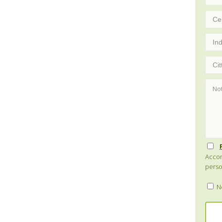
Accon
perso
Ne