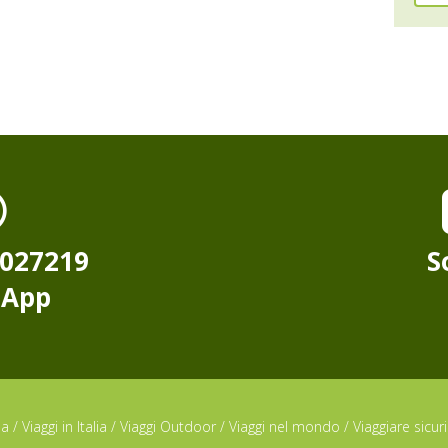
8027219
S
sApp
da
/
Viaggi in Italia
/
Viaggi Outdoor
/
Viaggi nel mondo
/
Viaggiare sicuri