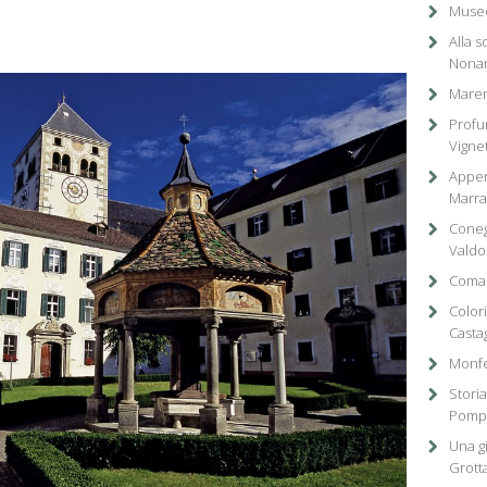
Museo
Alla 
Nonan
Marem
Profu
Vignet
Appen
Marra
Coneg
Valdo
Comac
Colori
Casta
Monfe
Storia
Pompe
Una gi
Grotta