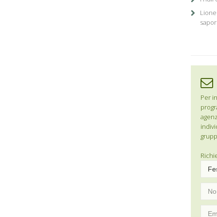
Lione 
sapor
Per in
progr
agenzi
indivi
grupp
Richi