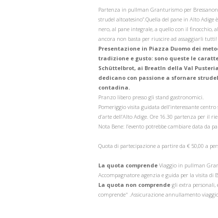
Partenza in pullman Granturismo per Bressanone: 
strudel altoatesino”.Quella del pane in Alto Adige è
nero, al pane integrale, a quello con il finocchio,
ancora non basta per riuscire ad assaggiarli tutti!
Presentazione in Piazza Duomo dei metodi
tradizione e gusto: sono queste le caratte
Schüttelbrot, ai Breatln della Val Pusteria
dedicano con passione a sfornare strudel d
contadina.
Pranzo libero presso gli stand gastronomici.
Pomeriggio visita guidata dell’interessante centro s
d’arte dell’Alto Adige. Ore 16.30 partenza per il r
Nota Bene: l’evento potrebbe cambiare data da par
Quota di partecipazione a partire da € 50,00 a pe
La quota comprende
Viaggio in pullman Grant
Accompagnatore agenzia e guida per la visita di 
La quota non comprende
gli extra personali,
comprende" .Assicurazione annullamento viaggio fac