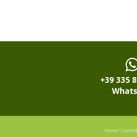
+39 335 
What
Home
/
L'azien