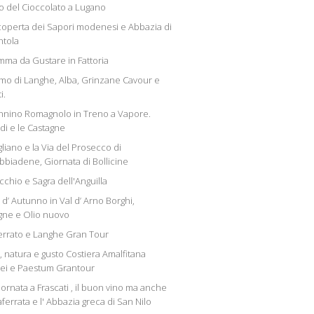
 del Cioccolato a Lugano
scoperta dei Sapori modenesi e Abbazia di
tola
ma da Gustare in Fattoria
mo di Langhe, Alba, Grinzane Cavour e
i.
nino Romagnolo in Treno a Vapore.
di e le Castagne
liano e la Via del Prosecco di
bbiadene, Giornata di Bollicine
chio e Sagra dell'Anguilla
 d’ Autunno in Val d’ Arno Borghi,
gne e Olio nuovo
rrato e Langhe Gran Tour
, natura e gusto Costiera Amalfitana
i e Paestum Grantour
ornata a Frascati , il buon vino ma anche
ferrata e l' Abbazia greca di San Nilo