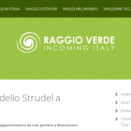
GI IN ITALIA
VIAGGI OUTDOOR
VIAGGI NEL MONDO
VIAGGIARE SICU
dello Strudel a
Umbri
Gran 
Emili
Trevi
Tour
re appuntamento da non perdere a Bressanone