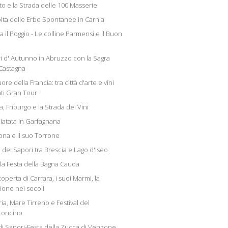
to e la Strada delle 100 Masserie
lta delle Erbe Spontanee in Carnia
 il Poggio - Le colline Parmensi e il Buon
i d' Autunno in Abruzzo con la Sagra
 Castagna
ore della Francia: tra città d'arte e vini
ati Gran Tour
a, Friburgo e la Strada dei Vini
iatata in Garfagnana
na e il suo Torrone
 dei Sapori tra Brescia e Lago d'Iseo
 la Festa della Bagna Cauda
coperta di Carrara, i suoi Marmi, la
ione nei secoli
ia, Mare Tirreno e Festival del
roncino
i di Sapori-Festa della Zucca di Venzone