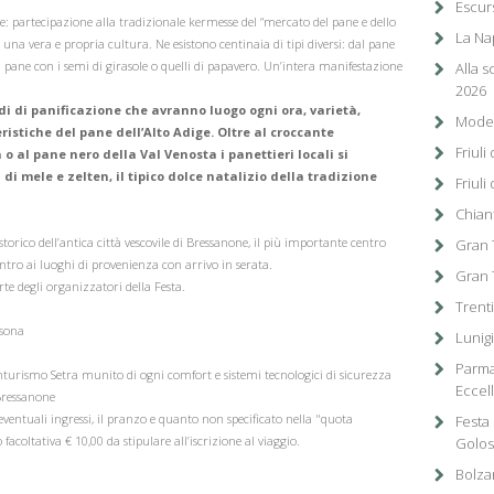
Escurs
partecipazione alla tradizionale kermesse del “mercato del pane e dello
La Nap
 una vera e propria cultura. Ne esistono centinaia di tipi diversi: dal pane
 al pane con i semi di girasole o quelli di papavero. Un’intera manifestazione
Alla 
2026
 di panificazione che avranno luogo ogni ora, varietà,
Moden
ristiche del pane dell’Alto Adige. Oltre al croccante
Friul
 o al pane nero della Val Venosta i panettieri locali si
i mele e zelten, il tipico dolce natalizio della tradizione
Friuli
Chiant
torico dell’antica città vescovile di Bressanone, il più importante centro
Gran T
ientro ai luoghi di provenienza con arrivo in serata.
Gran 
te degli organizzatori della Festa.
Trenti
rsona
Lunig
Parma
urismo Setra munito di ogni comfort e sistemi tecnologici di sicurezza
Eccel
Bressanone
 eventuali ingressi, il pranzo e quanto non specificato nella "quota
Festa 
oltativa € 10,00 da stipulare all’iscrizione al viaggio.
Golos
Bolza