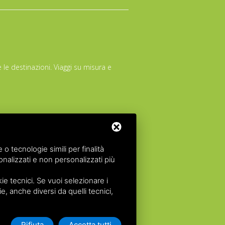
 le destinazioni. Viaggi su misura e
 tecnologie simili per finalità
 12/11/2026
nalizzati e non personalizzati più
 al 03/03/27
e tecnici. Se vuoi selezionare i
acommerce srl
All rights reserved.
ie, anche diversi da quelli tecnici,
zzazione Provincia di Ferrara n. 102131 del 02
Rifiuta
Accetta tutti