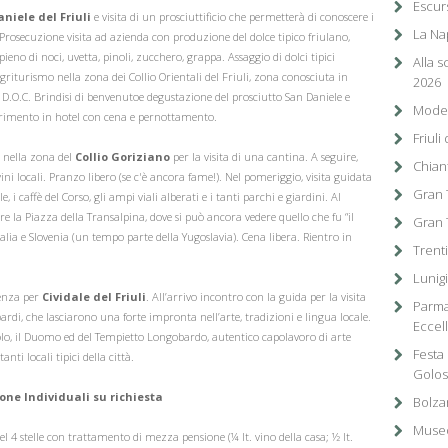
Escurs
niele del Friuli
e visita di un prosciuttificio che permetterà di conoscere i
La Nap
Prosecuzione visita ad azienda con produzione del dolce tipico friulano,
ipieno di noci, uvetta, pinoli, zucchero, grappa. Assaggio di dolci tipici
Alla 
riturismo nella zona dei Collio Orientali del Friuli, zona conosciuta in
2026
i D.O.C. Brindisi di benvenutoe degustazione del prosciutto San Daniele e
Moden
erimento in hotel con cena e pernottamento.
Friuli
 nella zona del
Collio Goriziano
per la visita di una cantina. A seguire,
Chiant
ni locali. Pranzo libero (se c'è ancora fame!). Nel pomeriggio, visita guidata
Gran T
, i caffè del Corso, gli ampi viali alberati e i tanti parchi e giardini. Al
la Piazza della Transalpina, dove si può ancora vedere quello che fu “il
Gran 
talia e Slovenia (un tempo parte della Yugoslavia). Cena libera. Rientro in
Trenti
Lunig
enza per
Cividale del Friuli
. All’arrivo incontro con la guida per la visita
Parma
ardi, che lasciarono una forte impronta nell’arte, tradizioni e lingua locale.
Eccel
volo, il Duomo ed del Tempietto Longobardo, autentico capolavoro di arte
Festa 
ti locali tipici della città.
Golos
one Individuali su richiesta
Bolza
Museo
 4 stelle con trattamento di mezza pensione (¼ lt. vino della casa; ½ lt.