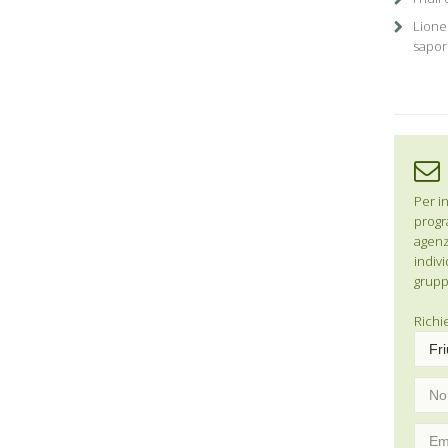
Lione 
sapor
Per in
progr
agenzi
indivi
grupp
Richi