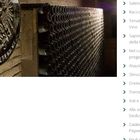
Salen
Racco
Tenuta
Vino
Sapor
della
Nel cu
pregi
Alsazi
Sbruc
Cremo
Treno
Asti e
Alla s
Dediz
Calabr
Pepe
Friul