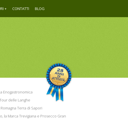
RI
CONTATTI
BLOG
a Enogastronomica
Tour delle Langhe
a Romagna Terra di Sapori
so, la Marca Trevigiana e Prosecco Gran