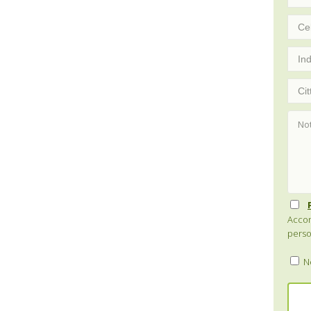
Accon
perso
Ne