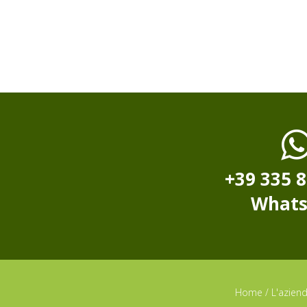
+39 335 
What
Home
/
L'azien