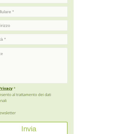
Privacy
*
sento al trattamento dei dati
nali
wsletter