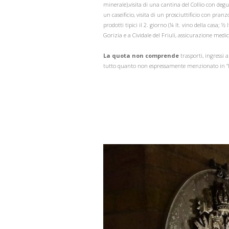
minerale),visita di una cantina del Collio con degust
un caseificio, visita di un prosciuttificio con pranz
prodotti tipici il 2. giorno (¼ lt. vino della casa;
Gorizia e a Cividale del Friuli, assicurazione medic
La quota non comprende
trasporti, ingressi
tutto quanto non espressamente menzionato in 