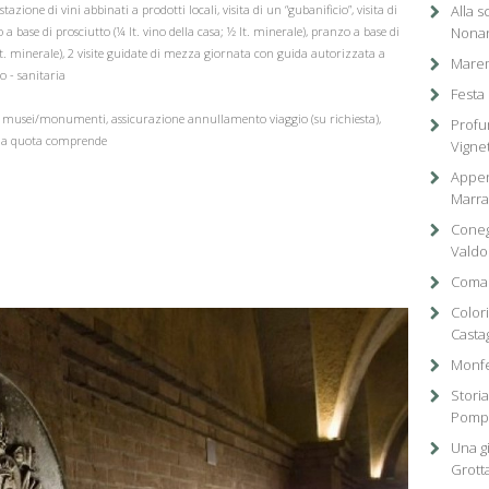
azione di vini abbinati a prodotti locali, visita di un “gubanificio”, visita di
Alla 
o a base di prosciutto (¼ lt. vino della casa; ½ lt. minerale), pranzo a base di
Nonan
 ½ lt. minerale), 2 visite guidate di mezza giornata con guida autorizzata a
Marem
o - sanitaria
Festa
 a musei/monumenti, assicurazione annullamento viaggio (su richiesta),
Profu
“la quota comprende
Vignet
Appen
Marra
Coneg
Valdo
Comac
Colori
Casta
Monfe
Storia
Pompe
Una gi
Grotta