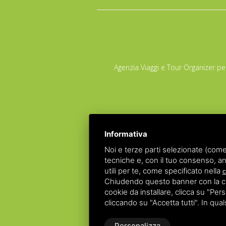
Agenzia Viaggi e Tour Organizer per
Informativa
Noi e terze parti selezionate (come
POLIZZA RE
tecniche e, con il tuo consenso, an
POLIZZA FON
utili per te, come specificato nella
c
Chiudendo questo banner con la croc
Copyrights – 2026
Raggio Verd
cookie da installare, clicca su "Perso
Partita IVA 01428530388 - C.F NGLLRI66L56D548
cliccando su "Accetta tutti". In qua
Personalizza