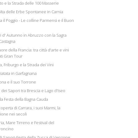
to e la Strada delle 100 Masserie
lta delle Erbe Spontanee in Carnia
 il Poggio - Le colline Parmensi e il Buon
i d' Autunno in Abruzzo con la Sagra
 Castagna
ore della Francia: tra città d'arte e vini
ati Gran Tour
a, Friburgo e la Strada dei Vini
iatata in Garfagnana
na e il suo Torrone
 dei Sapori tra Brescia e Lago d'Iseo
 la Festa della Bagna Cauda
coperta di Carrara, i suoi Marmi, la
ione nei secoli
ia, Mare Tirreno e Festival del
roncino
i di Sapori-Festa della Zucca di Venzone