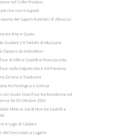
ione nel Collio Friulano
oli che non ti Aspetti
scoperta dei Sapori Autentici d' Abruzzo
a tra Arte e Gusto
 da Gustare 2 Il Tartufo di Muzzana
i Classico da Intenditori
our di Ville e Castelli in Franciacorta
Tour nella Valpolicella e Val Pantena
no Di Vino e Tradizioni
iana Archeologica e Golosa
 con Gusto GranTour tra Residenze ed
lenze 03-05 Ottobre 2026
delle Mele in Val di Non tra Castelli e
ità
no e Lago di Caldaro
 del Cioccolato a Lugano