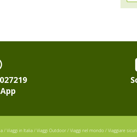
8027219
S
sApp
da
/
Viaggi in Italia
/
Viaggi Outdoor
/
Viaggi nel mondo
/
Viaggiare sicuri