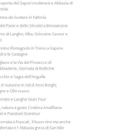
scoperta dei Sapori modenesi e Abbazia di
tola
ma da Gustare in Fattoria
 del Pane e dello Strudel a Bressanone
mo di Langhe, Alba, Grinzane Cavour e
i.
nino Romagnolo in Treno a Vapore.
di e le Castagne
liano e la Via del Prosecco di
bbiadene, Giornata di Bollicine
chio e Sagra dell'Anguilla
 d’ Autunno in Val d’ Arno Borghi,
gne e Olio nuovo
rrato e Langhe Gran Tour
, natura e gusto Costiera Amalfitana
i e Paestum Grantour
ornata a Frascati , il buon vino ma anche
ferrata e l' Abbazia greca di San Nilo