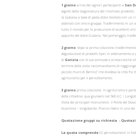
1 giorno
arrivo dei signori partecipanti a
San Da
segreti della stagionatura del rinomato prodotto. 
la Gubana
, a base di pasta dolce lievitato con un r
abbinati con vino e grappa. Trasferimento in un ag
tutto il mondo per la produzione di eccellenti vin
appunto del dolce Gubana. Nel pomeriggio, trasf
2 giorno
dopo la prima colazione, trasferimento
degustazione di prodotti tipici in abbinamento a vi
di
Gorizia
con le sue sontuose e aristocratiche ville
termine della visita raccomandiamo di raggiungere 
piccolo muro di Berlino” che divideva la città fra I
agriturismo per il pernottamento.
3 giorno
prima colazione in agriturismo e part
della cittadina: qua giunsero nel 568 d.C. i Longob
Visita dei principali monumenti: il Ponte del Dia
bizantina – longobarda. Pranzo libero in uno dei tan
Quotazione gruppi su richiesta - Quotazi
La quota comprende
02 pernottamenti in hotel