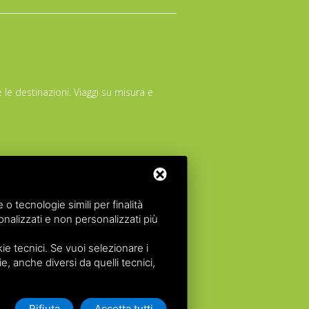
 le destinazioni. Viaggi su misura e
 tecnologie simili per finalità
 12/11/2026
nalizzati e non personalizzati più
 al 03/03/27
e tecnici. Se vuoi selezionare i
acommerce srl
All rights reserved.
ie, anche diversi da quelli tecnici,
zzazione Provincia di Ferrara n. 102131 del 02
Rifiuta
Accetta tutti